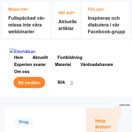
Missa inte!
Följ oss!
Håll koll!
Fullspäckad vår-
Inspireras och
Aktuella
missa inte våra
diskutera i vår
artiklar
webbinarier
Facebook-grupp
Hem
Aktuellt
Fortbildning
Experten svarar
Material
Vårdnadshavare
Om oss
Sök
Bli medlem
ANNONS
Heta
Blogg
ämnen