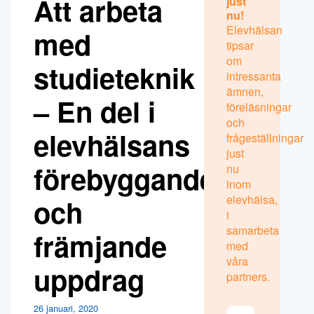
Att arbeta
just
nu!
Elevhälsan
med
tipsar
om
studieteknik
intressanta
ämnen,
– En del i
föreläsningar
och
elevhälsans
frågeställningar
just
förebyggande
nu
inom
elevhälsa,
och
i
samarbeta
främjande
med
våra
uppdrag
partners.
26 januari, 2020