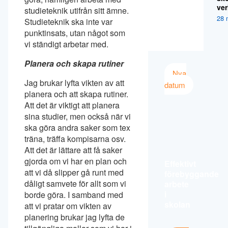
ver
studieteknik utifrån sitt ämne.
28 
Studieteknik ska inte var
punktinsats, utan något som
vi ständigt arbetar med.
Planera och skapa rutiner
Nya
Jag brukar lyfta vikten av att
datum
planera och att skapa rutiner.
Att det är viktigt att planera
sina studier, men också när vi
ska göra andra saker som tex
träna, träffa kompisarna osv.
Att det är lättare att få saker
gjorda om vi har en plan och
Effektivt
att vi då slipper gå runt med
förebyggande
dåligt samvete för allt som vi
arbete
i
borde göra. I samband med
skolan
att vi pratar om vikten av
planering brukar jag lyfta de