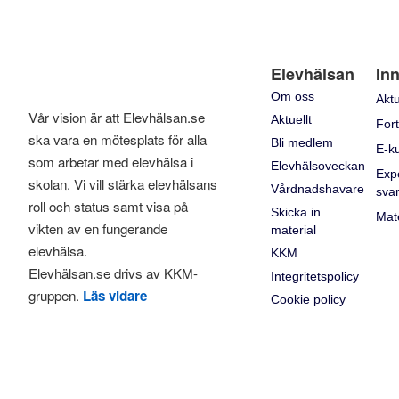
Elevhälsan
Inn
Om oss
Aktu
Vår vision är att Elevhälsan.se
Aktuellt
Fort
ska vara en mötesplats för alla
Bli medlem
E-k
som arbetar med elevhälsa i
Elevhälsoveckan
Exp
skolan. Vi vill stärka elevhälsans
Vårdnadshavare
sva
roll och status samt visa på
Skicka in
Mate
vikten av en fungerande
material
elevhälsa.
KKM
Elevhälsan.se drivs av KKM-
Integritetspolicy
gruppen.
Läs vidare
Cookie policy