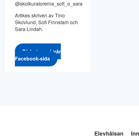
@skolkuratorerna_sofi_o_sara
Artikes skriven av Tino
Skovlund, Sofi Finnstam och
Sara Lindah.
Diskutera på vår
Facebook-sida
Elevhälsan
Inn