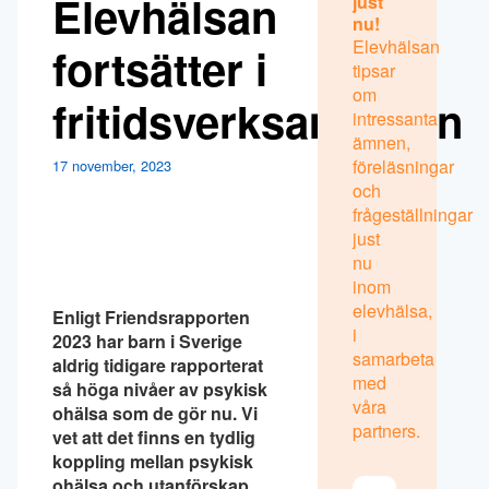
Elevhälsan
just
nu!
Elevhälsan
fortsätter i
tipsar
om
fritidsverksamheten
intressanta
ämnen,
föreläsningar
17 november, 2023
och
frågeställningar
just
nu
inom
elevhälsa,
Enligt Friendsrapporten
i
2023 har barn i Sverige
samarbeta
aldrig tidigare rapporterat
med
så höga nivåer av psykisk
våra
ohälsa som de gör nu. Vi
partners.
vet att det finns en tydlig
koppling mellan psykisk
ohälsa och utanförskap.