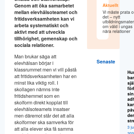
Genom att öka samarbetet
Aktuellt
mellan elevhälsoteamet och
Vi måste prata 
det – nytt
fritidsverksamheten kan vi
utbildningsmater
arbeta systematiskt och
om våld i ungas
nära relationer
aktivt med att utveckla
tillhörighet, gemenskap och
sociala relationer.
Man brukar säga att
Senaste
elevhälsan börjar i
klassrummet men vi vill påstå
Hu
att fritidsverksamheten har en
ba
minst lika viktig roll. I
sjä
för
skollagen nämns inte
sin
fritidshemmet som en
ad
skolform direkt kopplat till
ka
elevhälsoteamets insatser
på
men däremot står det att alla
de
str
skolformer ska samverka för
3 ju
att alla elever ska få samma
202