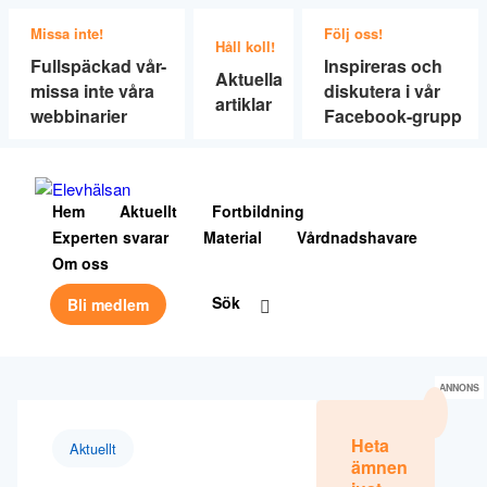
Missa inte!
Följ oss!
Håll koll!
Fullspäckad vår-
Inspireras och
Aktuella
missa inte våra
diskutera i vår
artiklar
webbinarier
Facebook-grupp
Hem
Aktuellt
Fortbildning
Experten svarar
Material
Vårdnadshavare
Om oss
Sök
Bli medlem
ANNONS
Heta
Aktuellt
ämnen