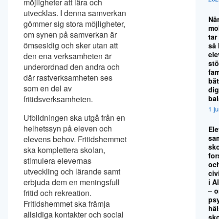
möjligheter att lära och
utvecklas. I denna samverkan
Nä
gömmer sig stora möjligheter,
mo
om synen på samverkan är
tar
ömsesidig och sker utan att
så
el
den ena verksamheten är
stö
underordnad den andra och
fami
där rastverksamheten ses
bät
som en del av
dig
ba
fritidsverksamheten.
1 j
Utbildningen ska utgå från en
helhetssyn på eleven och
El
sa
elevens behov. Fritidshemmet
sko
ska komplettera skolan,
for
stimulera elevernas
oc
utveckling och lärande samt
civ
erbjuda dem en meningsfull
i A
– 
fritid och rekreation.
ps
Fritidshemmet ska främja
hä
allsidiga kontakter och social
sk