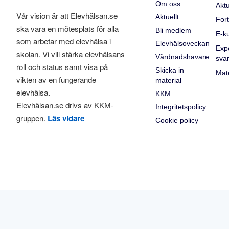
Om oss
Aktu
Vår vision är att Elevhälsan.se
Aktuellt
Fort
ska vara en mötesplats för alla
Bli medlem
E-k
som arbetar med elevhälsa i
Elevhälsoveckan
Exp
skolan. Vi vill stärka elevhälsans
Vårdnadshavare
sva
roll och status samt visa på
Skicka in
Mate
vikten av en fungerande
material
elevhälsa.
KKM
Elevhälsan.se drivs av KKM-
Integritetspolicy
gruppen.
Läs vidare
Cookie policy