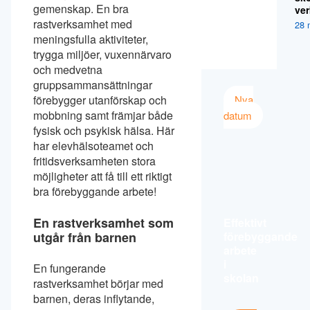
gemenskap. En bra
ver
rastverksamhet med
28 
meningsfulla aktiviteter,
trygga miljöer, vuxennärvaro
och medvetna
gruppsammansättningar
Nya
förebygger utanförskap och
mobbning samt främjar både
datum
fysisk och psykisk hälsa. Här
har elevhälsoteamet och
fritidsverksamheten stora
möjligheter att få till ett riktigt
bra förebyggande arbete!
En rastverksamhet som
Effektivt
utgår från barnen
förebyggande
arbete
i
En fungerande
skolan
rastverksamhet börjar med
barnen, deras inflytande,