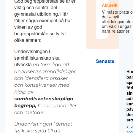
God begreppsförståelse är en
Aktuellt
viktig och central del i
Vi måste prata 
gymnasial utbildning. Här
det – nytt
följer några exempel på hur
utbildningsmater
om våld i ungas
vikten av god
nära relationer
begreppsförståelse lyfts i
olika ämnen:
Undervisningen i
samhällskunskap ska
Senaste
utveckla
en förmåga att
analysera samhällsfrågor
Hu
ba
och identifiera orsaker
sjä
och konsekvenser med
för
hjälp av
sin
ad
samhällsvetenskapliga
ka
begrepp,
teorier, modeller
på
och metoder.
de
str
Undervisningen i ämnet
3 ju
fysik ska syfta till att
202