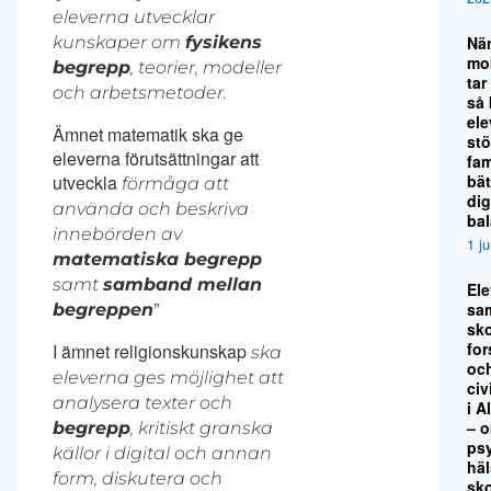
eleverna utvecklar
Nä
kunskaper om
fysikens
mo
begrepp
, teorier, modeller
tar
och arbetsmetoder.
så
el
Ämnet matematik ska ge
stö
eleverna förutsättningar att
fami
bät
utveckla
förmåga att
dig
använda och beskriva
ba
innebörden av
1 j
matematiska begrepp
samt
samband mellan
El
”
sa
begreppen
sko
for
I ämnet religionskunskap
ska
oc
eleverna ges möjlighet att
civ
analysera texter och
i A
– 
begrepp
, kritiskt granska
ps
källor i digital och annan
hä
form, diskutera och
sk