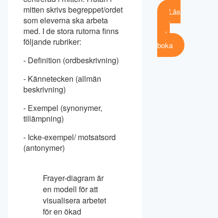
mitten skrivs begreppet/ordet
Läs
som eleverna ska arbeta
mer
med. I de stora rutorna finns
och
följande rubriker:
boka
⁃ Definition (ordbeskrivning)
⁃ Kännetecken (allmän
beskrivning)
⁃ Exempel (synonymer,
tillämpning)
⁃ Icke-exempel/ motsatsord
(antonymer)
Frayer-diagram är
en modell för att
visualisera arbetet
för en ökad