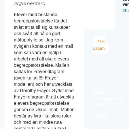
.
argumentera
ver
28 
Elever med bristande
begreppsförståelse får det
svårt att ta till sig kunskaper
och svårt att nå en god
måluppfyllelse. Jag kom
Nya
nyligen i kontakt med en mall
datum
som kan vara en hjälp i
arbetet med att öka elevers
begreppsförståelse. Mallen
kallas för Frayer-diagram
(även kallat för Frayer
modellen) och har utvecklats
av Dorothy Frayer. Syftet med
Effektivt
Frayer-diagram är att utveckla
förebyggande
elevers begreppsförståelse
arbete
genom en visuell mall. Mallen
i
skolan
består av fyra lika stora rutor
och med en mindre ruta
centrerad i mitten. I rutan i