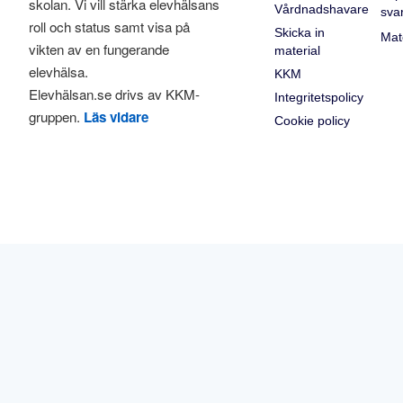
skolan. Vi vill stärka elevhälsans
Vårdnadshavare
sva
roll och status samt visa på
Skicka in
Mat
vikten av en fungerande
material
elevhälsa.
KKM
Elevhälsan.se drivs av KKM-
Integritetspolicy
gruppen.
Läs vidare
Cookie policy