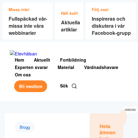
Missa inte!
Följ oss!
Håll koll!
Fullspäckad vår-
Inspireras och
Aktuella
missa inte våra
diskutera i vår
artiklar
webbinarier
Facebook-grupp
Hem
Aktuellt
Fortbildning
Experten svarar
Material
Vårdnadshavare
Om oss
Sök
Bli medlem
ANNONS
Heta
Blogg
ämnen