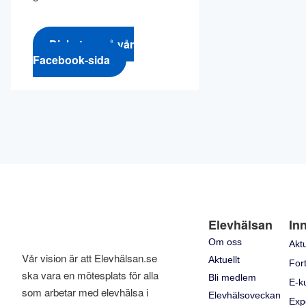
Diskutera på vår
Facebook-sida
Elevhälsan
In
Om oss
Aktu
Vår vision är att Elevhälsan.se
Aktuellt
Fort
ska vara en mötesplats för alla
Bli medlem
E-k
som arbetar med elevhälsa i
Elevhälsoveckan
Exp