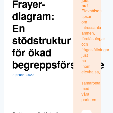
Frayer-
just
nu!
Elevhälsan
diagram:
tipsar
om
En
intressanta
ämnen,
stödstruktur
föreläsningar
och
för ökad
frågeställningar
just
begreppsförståelse
nu
inom
elevhälsa,
7 januari, 2020
i
samarbeta
med
våra
partners.