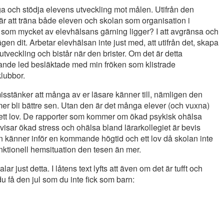
a och stödja elevens utveckling mot målen. Utifrån den
 är att träna både eleven och skolan som organisation i
ta som mycket av elevhälsans gärning ligger? I att avgränsa och
gen dit. Arbetar elevhälsan inte just med, att utifrån det, skapa
utveckling och bistår när den brister. Om det är detta
igande led besläktade med min fröken som klistrade
 klubbor.
sstänker att många av er läsare känner till, nämligen den
mmer bli bättre sen. Utan den är det många elever (och vuxna)
ett lov. De rapporter som kommer om ökad psykisk ohälsa
isar ökad stress och ohälsa bland lärarkollegiet är bevis
n känner inför en kommande högtid och ett lov då skolan inte
unktionell hemsituation den tesen än mer.
 just detta. I låtens text lyfts att även om det är tufft och
a du få den jul som du inte fick som barn: