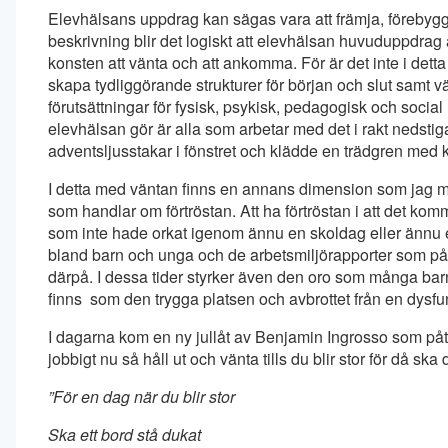
Elevhälsans uppdrag kan sägas vara att främja, förebygg
beskrivning blir det logiskt att elevhälsan huvuduppdrag
konsten att vänta och att ankomma. För är det inte i det
skapa tydliggörande strukturer för början och slut samt vä
förutsättningar för fysisk, psykisk, pedagogisk och social 
elevhälsan gör är alla som arbetar med det i rakt nedst
adventsljusstakar i fönstret och klädde en trädgren med
I detta med väntan finns en annans dimension som jag mi
som handlar om förtröstan. Att ha förtröstan i att det ko
som inte hade orkat igenom ännu en skoldag eller ännu 
bland barn och unga och de arbetsmiljörapporter som påv
därpå. I dessa tider styrker även den oro som många bar
finns som den trygga platsen och avbrottet från en dysf
I dagarna kom en ny jullåt av Benjamin Ingrosso som påtalar
jobbigt nu så håll ut och vänta tills du blir stor för då sk
”För en dag när du blir stor
Ska ett bord stå dukat