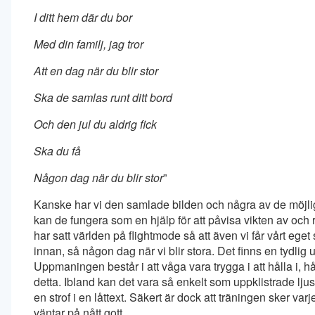
I ditt hem där du bor
Med din familj, jag tror
Att en dag när du blir stor
Ska de samlas runt ditt bord
Och den jul du aldrig fick
Ska du få
Någon dag när du blir stor
”
Kanske har vi den samlade bilden och några av de möjliga 
kan de fungera som en hjälp för att påvisa vikten av och 
har satt världen på flightmode så att även vi får vårt eget 
innan, så någon dag när vi blir stora. Det finns en tydlig 
Uppmaningen består i att våga vara trygga i att hålla i, 
detta. Ibland kan det vara så enkelt som uppklistrade ljus
en strof i en låttext. Säkert är dock att träningen sker varj
väntar på nått gott…