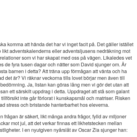
a komma att hända det har vi inget facit på. Det gäller istället
 se likt adventskalenderns eller adventsljusens nedräkning mot
ch relationer som vi har skapat med oss på vägen. Likaledes vet
ötes de fyra tusen dagar och nätter som David sjunger om. Är
t rusta barnen i detta? Att träna upp förmågan att vänta och ha
ad det är? Vi räknar veckorna tills lovet börjar men även till
sta bedömning. Ja, listan kan göras lång men vi gör det utan att
n ett särskilt uppdrag i detta. Uppdraget att stå som galant
tillförsikt inte går förlorat i kunskapsmål och matriser. Risken
kad stress och bristande hanterbarhet hos eleverna.
rågan är säkert, likt många andra frågor, fylld av miljoner
kar mot jul, att det verkar finnas ett likhetstecken mellan
stligheter. I en nyutgiven nyårslåt av Oscar Zia sjunger han: