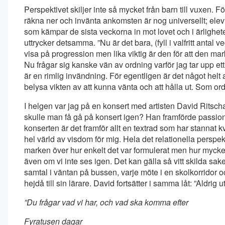
Perspektivet skiljer inte så mycket från barn till vuxen. 
räkna ner och invänta ankomsten är nog universellt; ele
som kämpar de sista veckorna in mot lovet och i ärligh
uttrycker detsamma. ”Nu är det bara, (fyll i valfritt antal ve
visa på progression men lika viktig är den för att den 
Nu frågar sig kanske vän av ordning varför jag tar upp ett
är en rimlig invändning. För egentligen är det något helt 
belysa vikten av att kunna vänta och att hålla ut. Som o
I helgen var jag på en konsert med artisten David Ritschad
skulle man få gå på konsert igen? Han framförde passione
konserten är det framför allt en textrad som har stannat k
hel värld av visdom för mig. Hela det relationella perspekti
marken över hur enkelt det var formulerat men hur mycket d
även om vi inte ses igen. Det kan gälla så vitt skilda saker
samtal i väntan på bussen, varje möte i en skolkorridor 
hejdå till sin lärare. David fortsätter i samma låt: ”Aldrig u
”Du frågar vad vi har, och vad ska komma efter
Fyratusen dagar