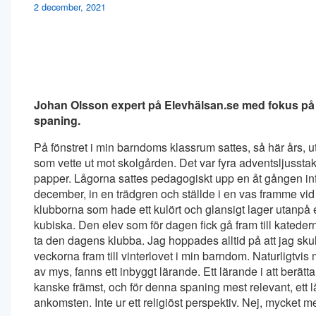
2 december, 2021
Johan Olsson expert på Elevhälsan.se med fokus på 
spaning.
På fönstret i min barndoms klassrum sattes, så här års, u
som vette ut mot skolgården. Det var fyra adventsljusstak
papper. Lågorna sattes pedagogiskt upp en åt gången infö
december, in en trädgren och ställde i en vas framme vi
klubborna som hade ett kulört och glansigt lager utanpå et
kubiska. Den elev som för dagen fick gå fram till katede
ta den dagens klubba. Jag hoppades alltid på att jag sku
veckorna fram till vinterlovet i min barndom. Naturligtvi
av mys, fanns ett inbyggt lärande. Ett lärande i att ber
kanske främst, och för denna spaning mest relevant, ett 
ankomsten. Inte ur ett religiöst perspektiv. Nej, mycket 