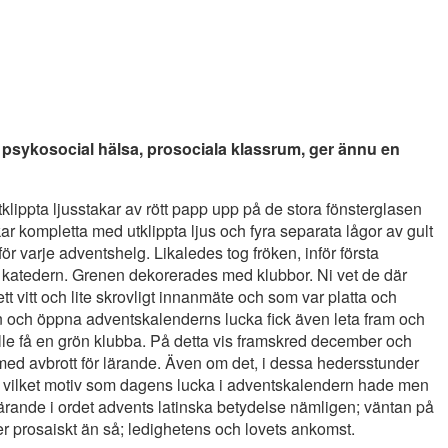
psykosocial hälsa, prosociala klassrum, ger ännu en
tklippta ljusstakar av rött papp upp på de stora fönsterglasen
ar kompletta med utklippta ljus och fyra separata lågor av gult
r varje adventshelg. Likaledes tog fröken, inför första
d katedern. Grenen dekorerades med klubbor. Ni vet de där
t vitt och lite skrovligt innanmäte och som var platta och
rn och öppna adventskalenderns lucka fick även leta fram och
lle få en grön klubba. På detta vis framskred december och
s med avbrott för lärande. Även om det, i dessa hedersstunder
ätta vilket motiv som dagens lucka i adventskalendern hade men
lärande i ordet advents latinska betydelse nämligen; väntan på
mer prosaiskt än så; ledighetens och lovets ankomst.