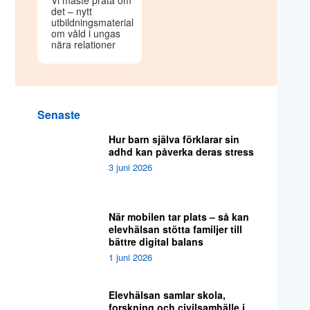
Vi måste prata om
det – nytt
utbildningsmaterial
om våld i ungas
nära relationer
Senaste
Hur barn själva förklarar sin
adhd kan påverka deras stress
3 juni 2026
När mobilen tar plats – så kan
elevhälsan stötta familjer till
bättre digital balans
1 juni 2026
Elevhälsan samlar skola,
forskning och civilsamhälle i