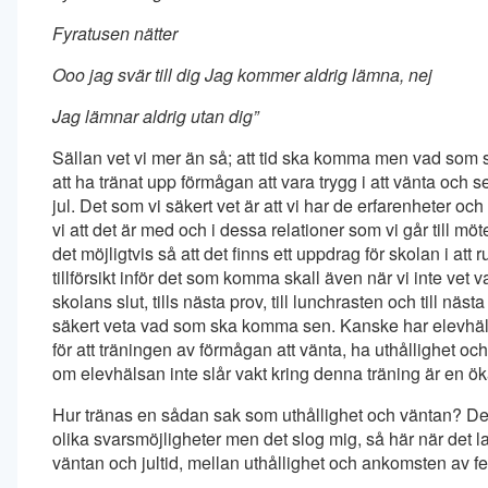
Fyratusen nätter
Ooo jag svär till dig Jag kommer aldrig lämna, nej
Jag lämnar aldrig utan dig”
Sällan vet vi mer än så; att tid ska komma men vad som sk
att ha tränat upp förmågan att vara trygg i att vänta och
jul. Det som vi säkert vet är att vi har de erfarenheter o
vi att det är med och i dessa relationer som vi går till m
det möjligtvis så att det finns ett uppdrag för skolan i at
tillförsikt inför det som komma skall även när vi inte vet v
skolans slut, tills nästa prov, till lunchrasten och till nä
säkert veta vad som ska komma sen. Kanske har elevhälsa
för att träningen av förmågan att vänta, ha uthållighet och 
om elevhälsan inte slår vakt kring denna träning är en ö
Hur tränas en sådan sak som uthållighet och väntan? Den f
olika svarsmöjligheter men det slog mig, så här när det lac
väntan och jultid, mellan uthållighet och ankomsten av fe