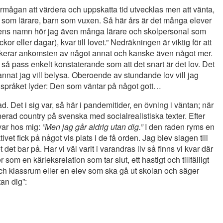
Förmågan att värdera och uppskatta tid utvecklas men att vänta,
v som lärare, barn som vuxen. Så här års är det många elever
etens namn hör jag även många lärare och skolpersonal som
ckor eller dagar), kvar till lovet.” Nedräkningen är viktig för att
markerar ankomsten av något annat och kanske även något mer.
 så pass enkelt konstaterande som att det snart är det lov. Det
annat jag vill belysa. Oberoende av stundande lov vill jag
rdspråket lyder: Den som väntar på något gott…
. Det i sig var, så här i pandemitider, en övning i väntan; när
rad country på svenska med socialrealistiska texter. Efter
var hos mig:
”Men jag går aldrig utan dig.”
I den raden ryms en
vet fick på något vis plats i de få orden. Jag blev slagen till
et bar på. Har vi väl varit i varandras liv så finns vi kvar där
 som en kärleksrelation som tar slut, ett hastigt och tillfälligt
och klassrum eller en elev som ska gå ut skolan och säger
tan dig”: