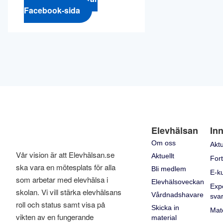
Facebook-sida
Elevhälsan
Inn
Om oss
Aktu
Vår vision är att Elevhälsan.se
Aktuellt
Fort
ska vara en mötesplats för alla
Bli medlem
E-k
som arbetar med elevhälsa i
Elevhälsoveckan
Exp
skolan. Vi vill stärka elevhälsans
Vårdnadshavare
sva
roll och status samt visa på
Skicka in
Mate
vikten av en fungerande
material