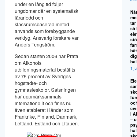
under en lång tid följer
ungdomar där en systematisk
Nä
lärarledd och
mo
tar
klassrumsbaserad metod
så
används som förebyggande
el
verktyg. Ansvarig forskare var
stö
Anders Tengström.
fami
bät
Sedan starten 2006 har Prata
dig
ba
om Alkohols
1 j
utbildningsmaterial beställts
av 75 procent av Sveriges
El
högstadie- och
sa
gymnasieskolor. Satsningen
sko
har uppmärksammats
for
oc
internationellt och finns nu
civ
även etablerat i länder som
i A
Frankrike, Finland, Danmark,
– 
Lettland, Estland och Litauen.
ps
hä
sk