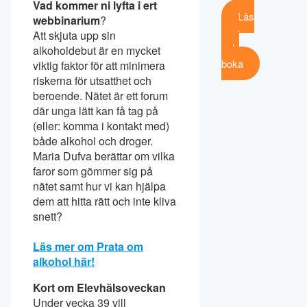
Vad kommer ni lyfta i ert
Läs
webbinarium
?
mer
Att skjuta upp sin
och
alkoholdebut är en mycket
boka
viktig faktor för att minimera
riskerna för utsatthet och
beroende. Nätet är ett forum
där unga lätt kan få tag på
(eller: komma i kontakt med)
både alkohol och droger.
Maria Dufva berättar om vilka
faror som gömmer sig på
nätet samt hur vi kan hjälpa
dem att hitta rätt och inte kliva
snett?
Läs mer om Prata om
alkohol här!
Kort om Elevhälsoveckan
Under vecka 39 vill