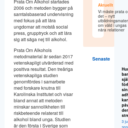
Prata Om Alkohol startades
Aktuellt
2006 och metoden bygger på
Vi måste prata 
samtalsbaserad undervisning
det – nytt
med fokus på att lära
utbildningsmater
om våld i ungas
ungdomar att motstå social
nära relationer
press, grupptryck och att lära
sig att säga nej till alkohol.
Prata Om Alkohols
metodmaterial är sedan 2017
Senaste
vetenskapligt utvärderad med
positiva resultat. Den treåriga
Hu
ba
vetenskapliga studien
sjä
genomfördes i samarbete
för
med forskare knutna till
sin
Karolinska Institutet och visar
ad
ka
bland annat att metoden
på
minskar sannolikheten till
de
riskbeteende relaterat till
str
alkohol bland unga. Studien
3 ju
är den första i Sverige som
202