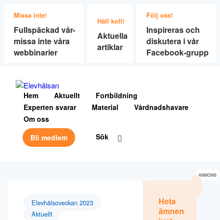
Missa inte!
Följ oss!
Håll koll!
Fullspäckad vår-
Inspireras och
Aktuella
missa inte våra
diskutera i vår
artiklar
webbinarier
Facebook-grupp
Hem
Aktuellt
Fortbildning
Experten svarar
Material
Vårdnadshavare
Om oss
Sök
Bli medlem
ANNONS
Heta
Elevhälsoveckan 2023
ämnen
Aktuellt