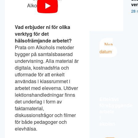
ver
28 
Vad erbjuder ni för olika
verktyg för det
hälsofrämjande arbetet?
Nya
Prata om Alkohols metoder
datum
bygger på samtalsbaserad
undervisning. Alla material är
digitala, kostnadsfria och
utformade för att enkelt
användas i klassrummet i
arbetet med eleverna. Utöver
lektionshandledningar finns
Effektivt
det underlag i form av
förebyggande
faktamaterial,
arbete
diskussionsfrågor och filmer
i
för både pedagoger och
skolan
elevhälsa.