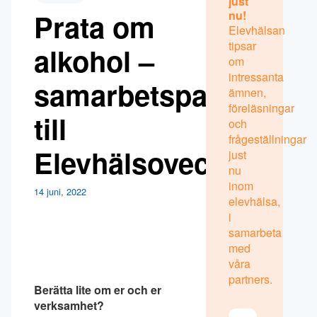
just
Prata om
nu!
Elevhälsan
tipsar
alkohol –
om
intressanta
samarbetspartner
ämnen,
föreläsningar
till
och
frågeställningar
Elevhälsoveckan
just
nu
inom
14 juni, 2022
elevhälsa,
i
samarbeta
med
våra
partners.
Berätta lite om er och er
verksamhet?