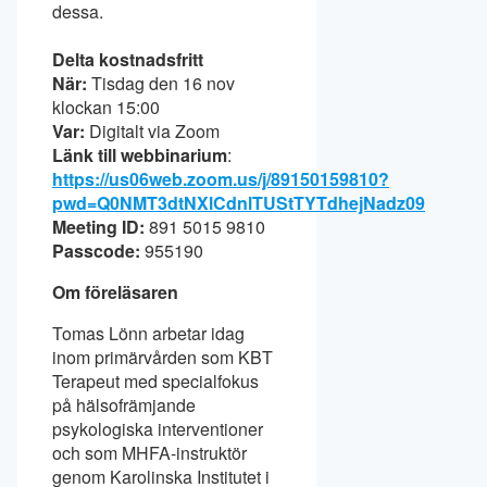
dessa.
Delta kostnadsfritt
När:
Tisdag den 16 nov
klockan 15:00
Var:
Digitalt via Zoom
Länk till webbinarium
:
https://us06web.zoom.us/j/89150159810?
pwd=Q0NMT3dtNXlCdnlTUStTYTdhejNadz09
Meeting ID:
891 5015 9810
Passcode:
955190
Om föreläsaren
Tomas Lönn arbetar idag
inom primärvården som KBT
Terapeut med specialfokus
på hälsofrämjande
psykologiska interventioner
och som MHFA-instruktör
genom Karolinska Institutet i