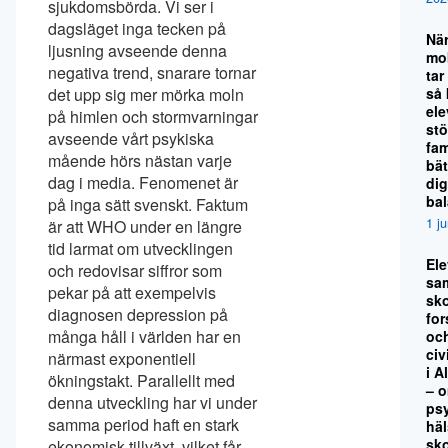
sjukdomsbörda. Vi ser i
dagsläget inga tecken på
Nä
ljusning avseende denna
mo
negativa trend, snarare tornar
tar
så
det upp sig mer mörka moln
el
på himlen och stormvarningar
stö
avseende vårt psykiska
fami
mående hörs nästan varje
bät
dag i media. Fenomenet är
dig
ba
på inga sätt svenskt. Faktum
1 j
är att WHO under en längre
tid larmat om utvecklingen
El
och redovisar siffror som
sa
pekar på att exempelvis
sko
diagnosen depression på
for
många håll i världen har en
oc
civ
närmast exponentiell
i A
ökningstakt. Parallellt med
– 
denna utveckling har vi under
ps
samma period haft en stark
hä
sk
ekonomisk tillväxt, vilket får