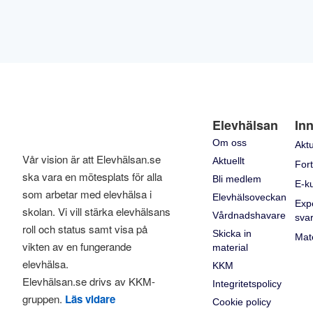
Elevhälsan
Inn
Om oss
Aktu
Vår vision är att Elevhälsan.se
Aktuellt
Fort
ska vara en mötesplats för alla
Bli medlem
E-k
som arbetar med elevhälsa i
Elevhälsoveckan
Exp
skolan. Vi vill stärka elevhälsans
Vårdnadshavare
sva
roll och status samt visa på
Skicka in
Mate
vikten av en fungerande
material
elevhälsa.
KKM
Elevhälsan.se drivs av KKM-
Integritetspolicy
gruppen.
Läs vidare
Cookie policy