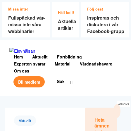
Missa inte!
Följ oss!
Håll koll!
Fullspäckad vår-
Inspireras och
Aktuella
missa inte våra
diskutera i vår
artiklar
webbinarier
Facebook-grupp
Hem
Aktuellt
Fortbildning
Experten svarar
Material
Vårdnadshavare
Om oss
Sök
Bli medlem
ANNONS
Heta
Aktuellt
ämnen