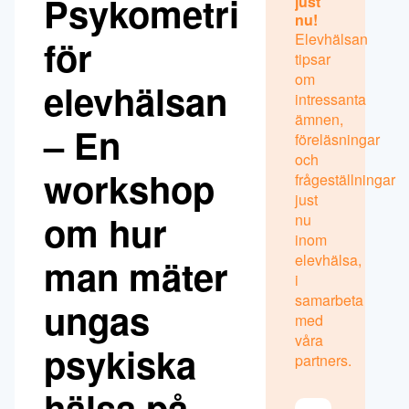
Psykometri
just
nu!
Elevhälsan
för
tipsar
om
elevhälsan
intressanta
ämnen,
– En
föreläsningar
och
workshop
frågeställningar
just
om hur
nu
inom
elevhälsa,
man mäter
i
samarbeta
ungas
med
våra
psykiska
partners.
hälsa på