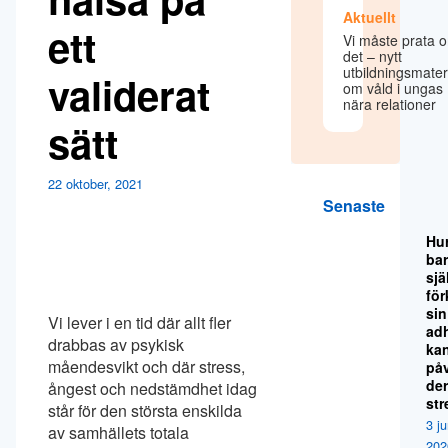
Aktuellt
ett
Vi måste prata 
det – nytt
utbildningsmater
validerat
om våld i ungas
nära relationer
sätt
22 oktober, 2021
Senaste
Hu
ba
sjä
för
sin
Vi lever i en tid där allt fler
ad
drabbas av psykisk
ka
måendesvikt och där stress,
på
de
ångest och nedstämdhet idag
str
står för den största enskilda
3 ju
av samhällets totala
202