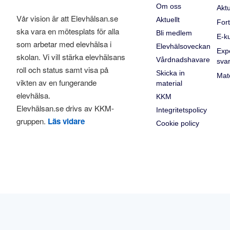
Om oss
Aktu
Vår vision är att Elevhälsan.se
Aktuellt
Fort
ska vara en mötesplats för alla
Bli medlem
E-k
som arbetar med elevhälsa i
Elevhälsoveckan
Exp
skolan. Vi vill stärka elevhälsans
Vårdnadshavare
sva
roll och status samt visa på
Skicka in
Mate
vikten av en fungerande
material
elevhälsa.
KKM
Elevhälsan.se drivs av KKM-
Integritetspolicy
gruppen.
Läs vidare
Cookie policy