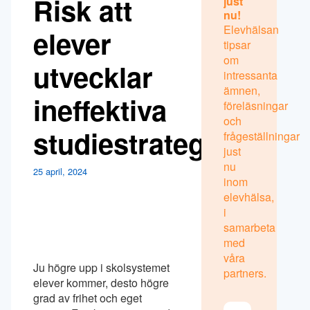
Risk att
just
nu!
Elevhälsan
elever
tipsar
om
utvecklar
intressanta
ämnen,
ineffektiva
föreläsningar
och
studiestrategier
frågeställningar
just
nu
25 april, 2024
inom
elevhälsa,
i
samarbeta
med
våra
Ju högre upp i skolsystemet
partners.
elever kommer, desto högre
grad av frihet och eget