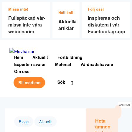
Missa inte!
Följ oss!
Håll koll!
Fullspäckad vår-
Inspireras och
Aktuella
missa inte våra
diskutera i vår
artiklar
webbinarier
Facebook-grupp
Hem
Aktuellt
Fortbildning
Experten svarar
Material
Vårdnadshavare
Om oss
Sök
Bli medlem
ANNONS
Heta
Blogg
Aktuellt
ämnen