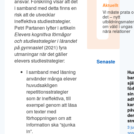
ansvar. Forskning visar att det
Aktuellt
i samband med detta finns en
Vi måste prata 
risk att de utvecklar
det – nytt
ineffektiva studiestrategier.
utbildningsmater
om våld i ungas
Petri Partanen lyfter i artikeln
nära relationer
Elevers kognitiva förmågor
och studiestrategier i lärandet
på gymnasiet
(2021) fyra
utmaningar när det gäller
elevers studiestrategier:
Senaste
I samband med läsning
Hu
ba
använder många elever
sjä
huvudsakligen
för
repetitionsstrategier
sin
som är ineffektiva, till
ad
exempel genom att läsa
ka
på
om texter med
de
förhoppningen om att
str
information ska ”sjunka
3 ju
in”.
202