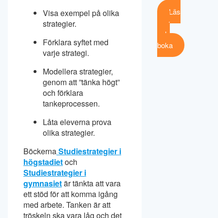
Läs
Visa exempel på olika
mer
strategier.
och
Förklara syftet med
boka
varje strategi.
Modellera strategier,
genom att ”tänka högt”
och förklara
tankeprocessen.
Låta eleverna prova
olika strategier.
Böckerna
Studiestrategier i
högstadiet
och
Studiestrategier i
gymnasiet
är tänkta att vara
ett stöd för att komma igång
med arbete. Tanken är att
tröskeln ska vara låg och det