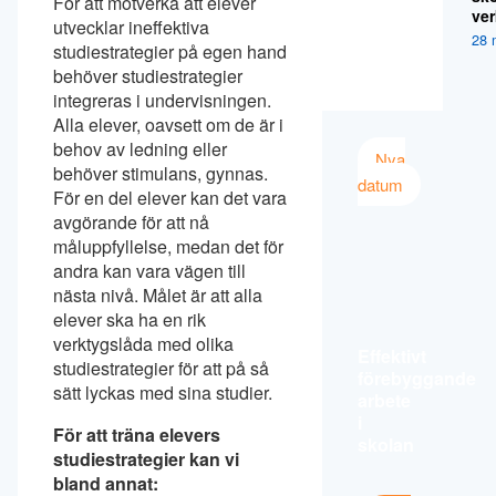
För att motverka att elever
ver
utvecklar ineffektiva
28 
studiestrategier på egen hand
behöver studiestrategier
integreras i undervisningen.
Alla elever, oavsett om de är i
behov av ledning eller
Nya
behöver stimulans, gynnas.
datum
För en del elever kan det vara
avgörande för att nå
måluppfyllelse, medan det för
andra kan vara vägen till
nästa nivå. Målet är att alla
elever ska ha en rik
verktygslåda med olika
Effektivt
studiestrategier för att på så
förebyggande
sätt lyckas med sina studier.
arbete
i
För att träna elevers
skolan
studiestrategier kan vi
bland annat: