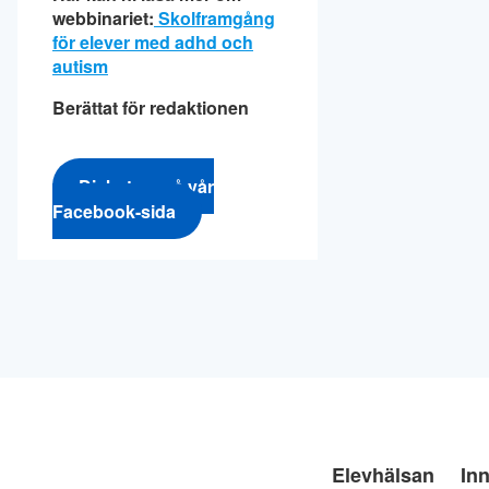
webbinariet:
Skolframgång
för elever med adhd och
autism
Berättat för redaktionen
Diskutera på vår
Facebook-sida
Elevhälsan
Inn