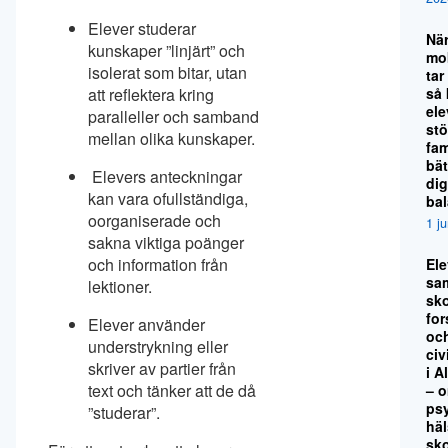
Elever studerar
Nä
kunskaper ”linjärt” och
mo
isolerat som bitar, utan
tar
så
att reflektera kring
el
paralleller och samband
stö
mellan olika kunskaper.
fami
bät
Elevers anteckningar
dig
kan vara ofullständiga,
ba
oorganiserade och
1 j
sakna viktiga poänger
och information från
El
sa
lektioner.
sko
for
Elever använder
oc
understrykning eller
civ
skriver av partier från
i A
text och tänker att de då
– 
ps
”studerar”.
hä
sk