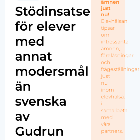
ämnen
Stödinsatser
just
nu!
Elevhälsan
för elever
tipsar
om
med
intressanta
ämnen,
annat
föreläsningar
och
modersmål
frågeställningar
just
än
nu
inom
svenska
elevhälsa,
i
samarbeta
av
med
våra
Gudrun
partners.