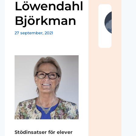
Löwendahl
Akt
Björkman
Vi 
det
utb
27 september, 2021
om 
när
Stödinsatser för elever