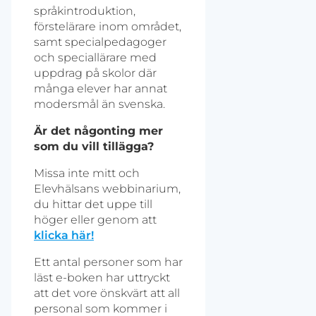
språkintroduktion,
förstelärare inom området,
samt specialpedagoger
och speciallärare med
uppdrag på skolor där
många elever har annat
modersmål än svenska.
Är det någonting mer
som du vill tillägga?
Missa inte mitt och
Elevhälsans webbinarium,
du hittar det uppe till
höger eller genom att
klicka här!
Ett antal personer som har
läst e-boken har uttryckt
att det vore önskvärt att all
personal som kommer i