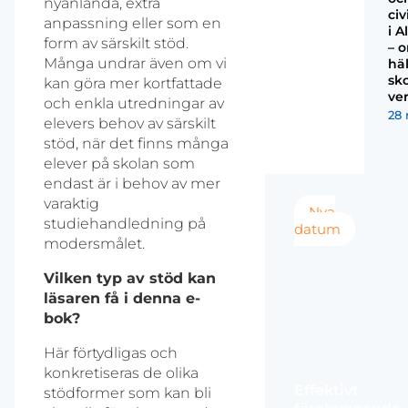
nyanlända, extra
civ
anpassning eller som en
i 
form av särskilt stöd.
– 
Många undrar även om vi
hä
sk
kan göra mer kortfattade
ve
och enkla utredningar av
28 
elevers behov av särskilt
stöd, när det finns många
elever på skolan som
endast är i behov av mer
varaktig
Nya
studiehandledning på
datum
modersmålet.
Vilken typ av stöd kan
läsaren få i denna e-
bok?
Här förtydligas och
konkretiseras de olika
Effektivt
stödformer som kan bli