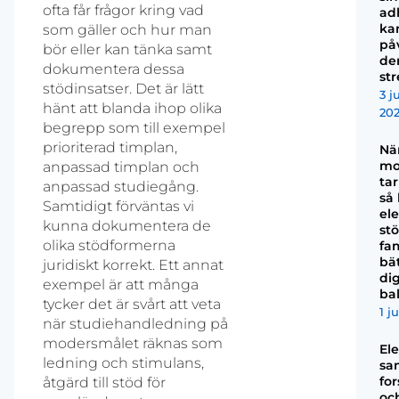
ofta får frågor kring vad
ad
ka
som gäller och hur man
på
bör eller kan tänka samt
de
dokumentera dessa
str
stödinsatser. Det är lätt
3 j
hänt att blanda ihop olika
20
begrepp som till exempel
prioriterad timplan,
Nä
mo
anpassad timplan och
tar
anpassad studiegång.
så
Samtidigt förväntas vi
el
kunna dokumentera de
stö
olika stödformerna
fam
bä
juridiskt korrekt. Ett annat
dig
exempel är att många
ba
tycker det är svårt att veta
1 j
när studiehandledning på
modersmålet räknas som
El
ledning och stimulans,
sam
fo
åtgärd till stöd för
oc