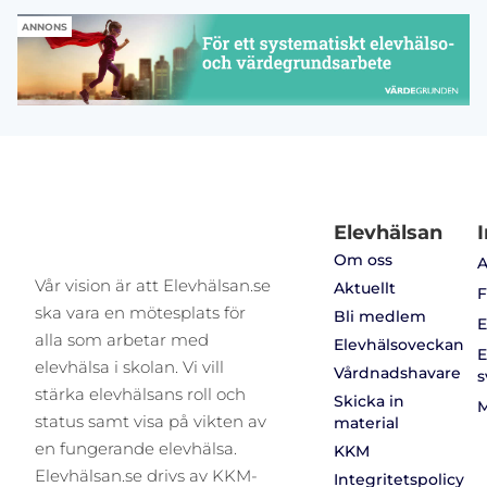
ANNONS
Elevhälsan
I
Om oss
A
Vår vision är att Elevhälsan.se
Aktuellt
F
ska vara en mötesplats för
Bli medlem
E
alla som arbetar med
Elevhälsoveckan
E
elevhälsa i skolan. Vi vill
Vårdnadshavare
s
stärka elevhälsans roll och
Skicka in
M
status samt visa på vikten av
material
en fungerande elevhälsa.
KKM
Elevhälsan.se drivs av KKM-
Integritetspolicy