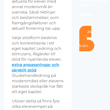
förebyggande
aktuella för elever med
arbete
annat modersmål än
i
svenska. Såväl riktlinjer
skolan
och bestämmelser, som
framgångsfaktorer och
aktuell forskning tas upp.
Läs
mer
Varje stödform beskrivs
och
och konkretiseras i ett
boka
eget kapitel; Ledning och
stimulans, Åtgärder till
stöd för nyanlända elever,
extra anpassningar och
särskilt stöd
.
Studiehandledning på
modersmålet eller elevens
starkaste skolspråk har fått
ett eget kapitel.
Utöver detta så finns fyra
olika elevexempel på