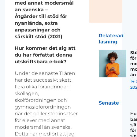
med annat modersmål
än svenska –
Åtgärder till stöd för
nyanlända, extra
anpassningar och
Relaterad
särskilt stöd (2021)
läsning
Hur kommer det sig att
St
du har författat denna
för
utskriftsbara e-bok?
me
mo
Under de senaste 11 åren
än
har det successivt skett
14 
flera olika förändringar i
202
skollagen,
skolförordningen och
Senaste
gymnasieförordningen
när det gäller stödinsatser
Hu
ba
för elever med annat
sjä
modersmål än svenska.
för
Detta har medfört att jag
sin