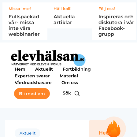
Missa inte!
Håll koll!
Följ oss!
Fullspäckad
Aktuella
Inspireras och
vår- missa
artiklar
diskutera i vår
inte våra
Facebook-
webbinarier
grupp
Hem
Aktuellt
Fortbildning
Experten svarar
Material
Vårdnadshavare
Om oss
Sök
Bli medlem
Heta
Aktuellt