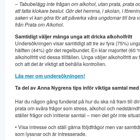
–
Tabubelägg inte frågan om alkohol, utan prata, prata o
att fatta klokare beslut. Gör det hemma, i skolan, i föreni
saken vi kan göra för att påverka våra ungdomar till bra va
från Prata om Alkohol.
Samtidigt väljer många unga att dricka alkoholfritt
Undersökningen visar samtidigt att tre av fyra (75%) unga d
hälften (44%) gör det regelbundet. En klar majoritet (60
alkoholfritt vid dessa tillfällen. Unga väljer alkoholfritt av
och att det är viktigt att behålla kontrollen.
Läs mer om undersökningen!
Ta del av Anna Nygrens tips inför viktiga samtal med 
Har du någon gång funderat på hur du ska nå fram till din
prata om svåra frågor som stress, alkohol och nedstämdhet
ställer frågor och initierar samtal – men det gör inte situ
• Visa intresse och ställ gärna följdfrågor men var samtidi
som lyssnar och är intresserade.