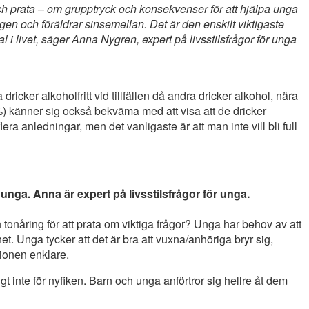
ch prata – om grupptryck och konsekvenser för att hjälpa unga
ngen och föräldrar sinsemellan. Det är den enskilt viktigaste
l i livet, säger Anna Nygren, expert på livsstilsfrågor för unga
ricker alkoholfritt vid tillfällen då andra dricker alkohol, nära
 %) känner sig också bekväma med att visa att de dricker
 flera anledningar, men det vanligaste är att man inte vill bli full
unga. Anna är expert på livsstilsfrågor för unga.
 tonåring för att prata om viktiga frågor? Unga har behov av att
. Unga tycker att det är bra att vuxna/anhöriga bryr sig,
ationen enklare.
gt inte för nyfiken. Barn och unga anförtror sig hellre åt dem