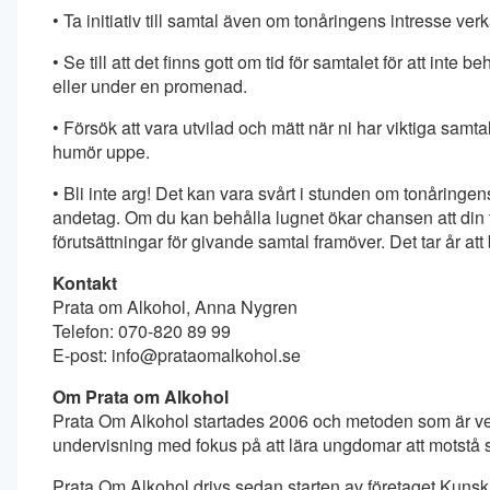
• Ta initiativ till samtal även om tonåringens intresse verk
• Se till att det finns gott om tid för samtalet för att inte be
eller under en promenad.
• Försök att vara utvilad och mätt när ni har viktiga samtal.
humör uppe.
• Bli inte arg! Det kan vara svårt i stunden om tonåringen
andetag. Om du kan behålla lugnet ökar chansen att din t
förutsättningar för givande samtal framöver. Det tar år att b
Kontakt
Prata om Alkohol, Anna Nygren
Telefon: 070-820 89 99
E-post: info@prataomalkohol.se
Om Prata om Alkohol
Prata Om Alkohol startades 2006 och metoden som är ve
undervisning med fokus på att lära ungdomar att motstå soc
Prata Om Alkohol drivs sedan starten av företaget Kuns