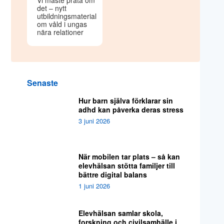
Vi måste prata om
det – nytt
utbildningsmaterial
om våld i ungas
nära relationer
Senaste
Hur barn själva förklarar sin
adhd kan påverka deras stress
3 juni 2026
När mobilen tar plats – så kan
elevhälsan stötta familjer till
bättre digital balans
1 juni 2026
Elevhälsan samlar skola,
forskning och civilsamhälle i