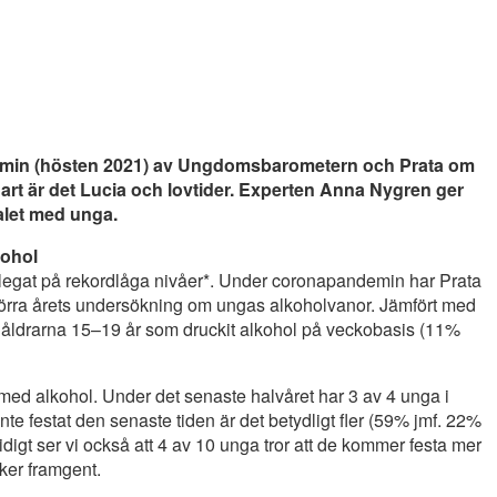
min (hösten 2021) av Ungdomsbarometern och Prata om
nart är det Lucia och lovtider. Experten Anna Nygren ger
talet med unga.
kohol
legat på rekordlåga nivåer*. Under coronapandemin har Prata
örra årets undersökning om ungas alkoholvanor. Jämfört med
 i åldrarna 15–19 år som druckit alkohol på veckobasis (11%
a med alkohol. Under det senaste halvåret har 3 av 4 unga i
te festat den senaste tiden är det betydligt fler (59% jmf. 22%
tidigt ser vi också att 4 av 10 unga tror att de kommer festa mer
ker framgent.