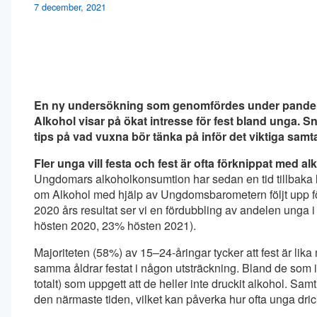
7 december, 2021
En ny undersökning som genomfördes under pande
Alkohol visar på ökat intresse för fest bland unga. S
tips på vad vuxna bör tänka på inför det viktiga sam
Fler unga vill festa och fest är ofta förknippat med al
Ungdomars alkoholkonsumtion har sedan en tid tillbaka 
om Alkohol med hjälp av Ungdomsbarometern följt upp f
2020 års resultat ser vi en fördubbling av andelen unga
hösten 2020, 23% hösten 2021).
Majoriteten (58%) av 15–24-åringar tycker att fest är lik
samma åldrar festat i någon utsträckning. Bland de som in
totalt) som uppgett att de heller inte druckit alkohol. Sam
den närmaste tiden, vilket kan påverka hur ofta unga dric