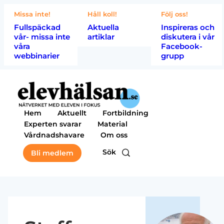
Missa inte!
Håll koll!
Följ oss!
Fullspäckad
Aktuella
Inspireras och
vår- missa inte
artiklar
diskutera i vår
våra
Facebook-
webbinarier
grupp
Hem
Aktuellt
Fortbildning
Experten svarar
Material
Vårdnadshavare
Om oss
Sök
Bli medlem