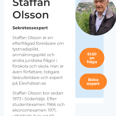
Staffan
Olsson
Sekretessexpert
Staffan Olsson är en
efterfrågad föreläsare om
tystnadsplikt,
Ställ
anmälningsplikt och
en
andra juridiska frågor i
fråga
förskola och skola. Han är
även författare, tidigare
lärarutbildare och expert
Boka
på Elevhälsan.se.
expert
Staffan Olsson bor sedan
1973 i Södertälje. Efter
studentexamen 1966 och
ekonomexamen 1971,
utbildade han sig till