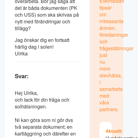
Elevhälsan
överarbeta. Bör jag säga att
tipsar
det är båda dokumenten (PK
om
och USS) som ska skrivas på
intressanta
nytt med förändringar och
ämnen,
tillägg?
föreläsningar
Jag önskar dig en fortsatt
och
härlig dag i solen!
frågeställningar
Ulrika
just
nu
inom
Svar:
elevhälsa,
i
samarbeta
Hej Ulrika,
med
och tack för din fråga och
våra
solhälsningen.
partners.
Ni kan göra som ni gör dvs
två separata dokument; en
Aktuellt
kartläggning och därefter en
Vi måste prata 