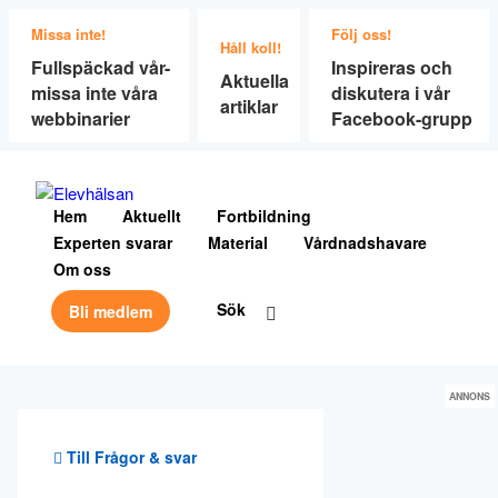
Missa inte!
Följ oss!
Håll koll!
Fullspäckad vår-
Inspireras och
Aktuella
missa inte våra
diskutera i vår
artiklar
webbinarier
Facebook-grupp
Hem
Aktuellt
Fortbildning
Experten svarar
Material
Vårdnadshavare
Om oss
Sök
Bli medlem
ANNONS
Till Frågor & svar