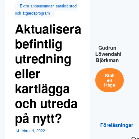
Extra anpassningar, särskilt stöd
och åtgärdsprogram
Aktualisera
befintlig
Gudrun
utredning
Löwendahl
Björkman
eller
Ställ
en
kartlägga
fråga
och utreda
på nytt?
Föreläsningar
14 februari, 2022
Gu