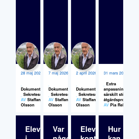
28 maj 2026
7 maj 2026
2 april 2026
31 mars 2026
Extra
Dokumentation
Dokumentation
,
Dokumentation
,
anpassningar,
,
Sekretess
Sekretess
Sekretess
särskilt stöd och
AV
Staffan
AV
Staffan
AV
Staffan
åtgärdsprogram
Olsson
Olsson
Olsson
AV
Pia Rehn
Elevfråga: Elev
Var
Elever
Hur
i
någonstans
kontrollerar
kan