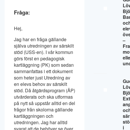
Lö
Bj
Fråga:
Ba
oc
Hej,
ele
öv
Jag har en fråga gällande
–
själva utredningen av särskilt
Fr
mo
stöd (USS-en). I vår kommun
ell
görs först en pedagogisk
un
kartläggning (PK) som sedan
sammanfattas i ett dokument
som heter just Utredning av
Gu
en elevs behov av särskilt
Lö
stöd. ​Då åtgärdsprogram (ÅP)
Bj
utvärderats och ska utformas
Ext
på nytt så uppstår alltid en del
an
frågor från skolorna gällande
oc
kartläggningen och
sär
st
utredningen. Jag har alltid
i
svarat att de behöver se över