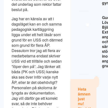
gy
det underlag som rektor fattar
beslut på.
Gu
Jag har en känsla av att i
Lö
dagsläget kan en och samma
Bj
pedagogisk kartläggning
Ext
ligga under ett helt läsår som
an
grund för en USS och därmed
oc
som grund för flera ÅP.
sär
Dessutom tror jag att flera av
st
medarbetarna endast skriver
in
an
USS vid ett tillfälle och sedan
gr
”löper den på”. Jag tänker att
båda (PK och USS) kanske
ska ses över inför varje nytt
ÅP, eller är det obehövligt?
Personalen på skolorna är
Heta
tyngda av dokumentation.
ämnen
Jag vill därför ge ett korrekt
just
svar, så de inte behöver
nu!