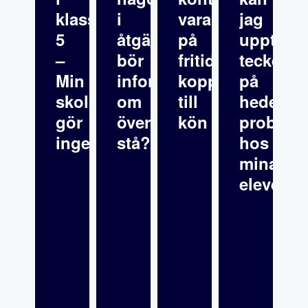
klass
i
varandra
jag
5
åtgärdsprogrammet
på
upptäck
–
bör
fritids
tecken
Min
informationen
kopplat
på
skolsköterska
om
till
hedersre
gör
överklagande
kön
problema
inget
stå?
hos
mina
elever?