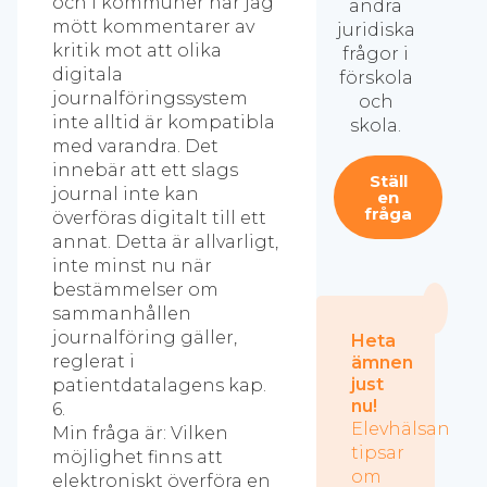
och i kommuner har jag
andra
mött kommentarer av
juridiska
kritik mot att olika
frågor i
digitala
förskola
journalföringssystem
och
inte alltid är kompatibla
skola.
med varandra. Det
innebär att ett slags
Ställ
journal inte kan
en
fråga
överföras digitalt till ett
annat. Detta är allvarligt,
inte minst nu när
bestämmelser om
sammanhållen
journalföring gäller,
Heta
reglerat i
ämnen
just
patientdatalagens kap.
nu!
6.
Elevhälsan
Min fråga är: Vilken
tipsar
möjlighet finns att
om
elektroniskt överföra en