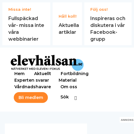
Missa inte!
Följ oss!
Håll koll!
Fullspäckad
Inspireras och
vår- missa inte
Aktuella
diskutera i vår
våra
artiklar
Facebook-
webbinarier
grupp
Hem
Aktuellt
Fortbildning
Experten svarar
Material
Vårdnadshavare
Om oss
Sök
Bli medlem
ANNONS