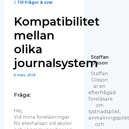
Till Frågor & svar
Kompatibilitet
mellan
olika
Staffan
journalsystem
Olsson
Staffan
6 mars, 2018
Olsson
är en
efterfrågad
Fråga:
föreläsare
om
Hej,
tystnadsplikt,
Vid mina föreläsningar
anmälningsplik
för elevhälsan vid skolor
och