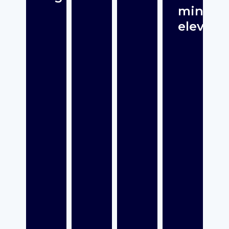
mina
elever?