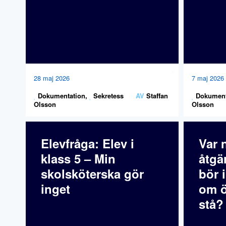
28 maj 2026
7 maj 2026
Dokumentation
,
Sekretess
AV
Staffan
Dokument
Olsson
Olsson
Elevfråga: Elev i
Var 
klass 5 – Min
åtgä
skolsköterska gör
bör 
inget
om ö
stå?