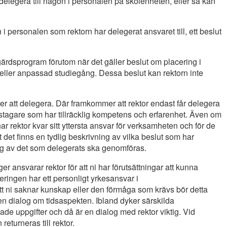
delegera till någon i personalen på skolenheten, eller så kan
en i personalen som rektorn har delegerat ansvaret till, ett beslut
gärdsprogram förutom när det gäller beslut om placering i
eller anpassad studiegång. Dessa beslut kan rektorn inte
er att delegera. Där framkommer att rektor endast får delegera
gstagare som har tillräcklig kompetens och erfarenhet. Även om
ar rektor kvar sitt yttersta ansvar för verksamheten och för de
tt det finns en tydlig beskrivning av vilka beslut som har
ing av det som delegerats ska genomföras.
er ansvarar rektor för att ni har förutsättningar att kunna
eringen har ett personligt yrkesansvar i
t ni saknar kunskap eller den förmåga som krävs bör detta
en dialog om tidsaspekten. Ibland dyker särskilda
e uppgifter och då är en dialog med rektor viktig. Vid
turneras till rektor.