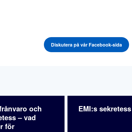
Diskutera på vår Facebook-sida
frånvaro och
EMI:s sekretess
etess – vad
r för