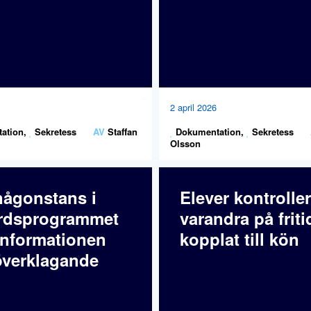
2 april 2026
ation
,
Sekretess
AV
Staffan
Dokumentation
,
Sekretess
Olsson
någonstans i
Elever kontroller
rdsprogrammet
varandra på friti
informationen
kopplat till kön
verklagande