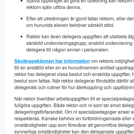
Själva uppdraget att göra en utredning kan rektorn 
rektorn själv utföra denna.
Efter att utredningen är gjord fattar rektorn, eller d
om huruvida eleven behöver särskilt stöd.
Rektor kan även delegera uppgiften att utarbeta åt
särskild undervisningsgrupp, enskild undervisning 
delegera till någon annan i personalen.
Skolinspektionen har information
om rektors möjlighet
till en anställd eller en av huvudmannen anlitad uppdra
rektor har delegerat vissa beslut och enskilda uppgifter, h
beslut som fattas. När rektor delegerar förutsätts därför a
delegerats och rutiner för hur återkoppling och uppföljn
När rektor överlåter arbetsuppgiften till er specialpedagog
fullgöra uppgiften. Både rektor och ni som tar emot deleg
delegeringsförfarandet. Om ni specialpedagoger anser at
respekteras. Kanske behövs en fortbildningsinsats eller 
omständigheter upp som försvårar att genomföra delegerad
synnerliga omständigheter kan den delegerade uppgiften re