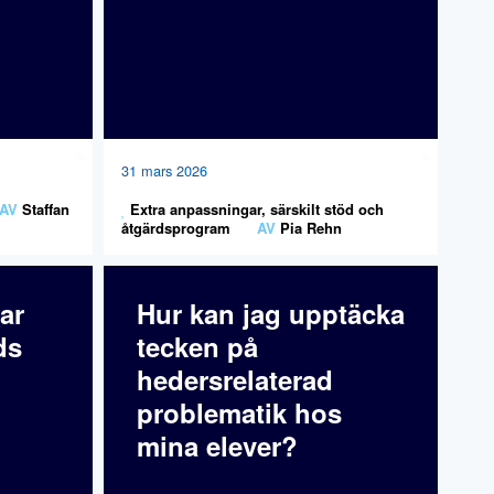
31 mars 2026
AV
Staffan
Extra anpassningar, särskilt stöd och
åtgärdsprogram
AV
Pia Rehn
ar
Hur kan jag upptäcka
ds
tecken på
hedersrelaterad
problematik hos
mina elever?