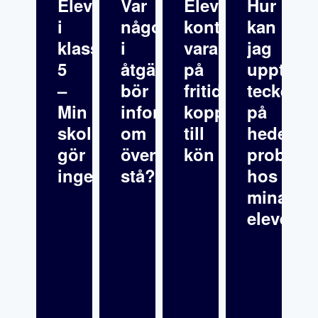
Elevfråga: Elev
Var
Elever
Hur
i
någonstans
kontrollerar
kan
klass
i
varandra
jag
5
åtgärdsprogrammet
på
upptäck
–
bör
fritids
tecken
Min
informationen
kopplat
på
skolsköterska
om
till
hedersre
gör
överklagande
kön
problema
inget
stå?
hos
mina
elever?