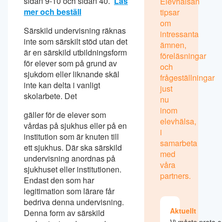
sidan 9-10 och sidan 40.
Läs
Elevhälsan
mer och beställ
tipsar
om
Särskild undervisning räknas
intressanta
inte som särskilt stöd utan det
ämnen,
är en särskild utbildningsform
föreläsningar
för elever som på grund av
och
sjukdom eller liknande skäl
frågeställningar
inte kan delta i vanligt
just
skolarbete. Det
nu
inom
gäller för de elever som
elevhälsa,
vårdas på sjukhus eller på en
i
institution som är knuten till
samarbeta
ett sjukhus. Där ska särskild
med
undervisning anordnas på
våra
sjukhuset eller institutionen.
partners.
Endast den som har
legitimation som lärare får
bedriva denna undervisning.
Aktuellt
Denna form av särskild
Vi måste prata 