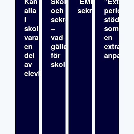
Kan
Skolfrånvaro
EMI:s
”Extra
alla
och
sekretess
periodvi
i
sekretess
stöd”
skolan
–
som
vara
vad
en
en
gäller
extra
del
för
anpassn
av
skolsköterskor?
elevhälsan?