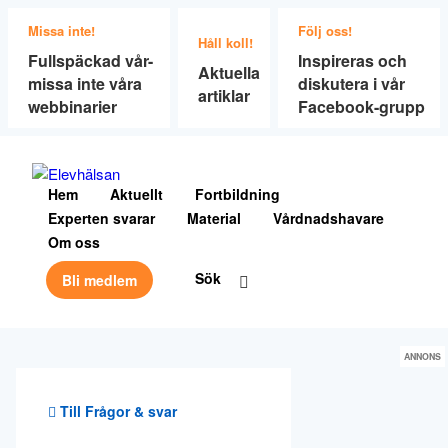
Missa inte!
Följ oss!
Håll koll!
Fullspäckad vår-
Inspireras och
Aktuella
missa inte våra
diskutera i vår
artiklar
webbinarier
Facebook-grupp
Hem
Aktuellt
Fortbildning
Experten svarar
Material
Vårdnadshavare
Om oss
Sök
Bli medlem
ANNONS
Till Frågor & svar