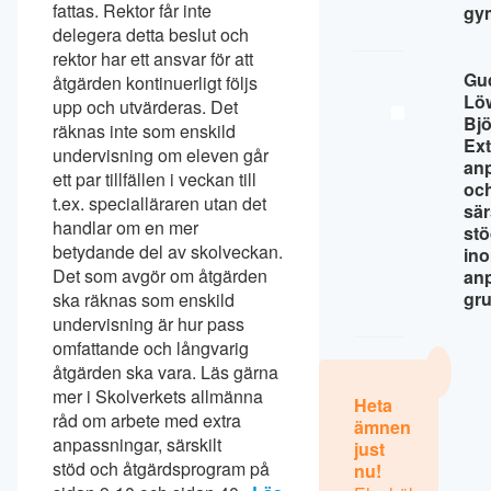
fattas. Rektor får inte
gy
delegera detta beslut och
rektor har ett ansvar för att
Gu
åtgärden kontinuerligt följs
Lö
upp och utvärderas. Det
Bj
räknas inte som enskild
Ext
undervisning om eleven går
an
ett par tillfällen i veckan till
oc
t.ex. specialläraren utan det
sär
handlar om en mer
st
betydande del av skolveckan.
in
Det som avgör om åtgärden
an
gr
ska räknas som enskild
undervisning är hur pass
omfattande och långvarig
åtgärden ska vara. Läs gärna
mer i Skolverkets allmänna
Heta
råd om arbete med extra
ämnen
anpassningar, särskilt
just
stöd och åtgärdsprogram på
nu!