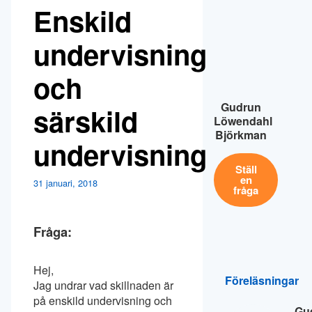
Enskild
undervisning
och
Gudrun
särskild
Löwendahl
Björkman
undervisning
Ställ
en
31 januari, 2018
fråga
Fråga:
Hej,
Föreläsningar
Jag undrar vad skillnaden är
på enskild undervisning och
Gu