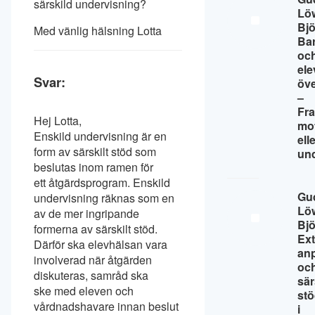
särskild undervisning?
Lö
Bj
Med vänlig hälsning Lotta
Ba
oc
ele
Svar:
öv
–
Fr
Hej Lotta,
mo
Enskild undervisning är en
ell
form av särskilt stöd som
un
beslutas inom ramen för
ett åtgärdsprogram. Enskild
Gu
undervisning räknas som en
Lö
av de mer ingripande
Bj
formerna av särskilt stöd.
Ext
Därför ska elevhälsan vara
an
involverad när åtgärden
oc
diskuteras, samråd ska
sär
ske med eleven och
st
vårdnadshavare innan beslut
i