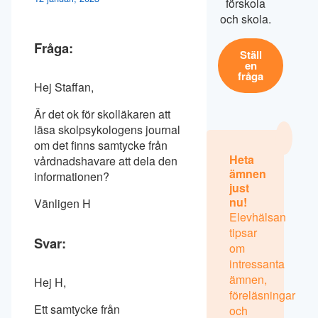
förskola
och skola.
Fråga:
Ställ
en
fråga
Hej Staffan,
Är det ok för skolläkaren att
läsa skolpsykologens journal
om det finns samtycke från
Heta
vårdnadshavare att dela den
ämnen
informationen?
just
nu!
Vänligen H
Elevhälsan
tipsar
Svar:
om
intressanta
ämnen,
Hej H,
föreläsningar
Ett samtycke från
och