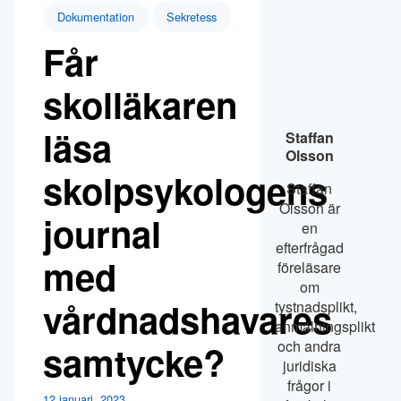
Dokumentation
Sekretess
Får
skolläkaren
läsa
Staffan
Olsson
skolpsykologens
Staffan
Olsson är
journal
en
efterfrågad
med
föreläsare
om
vårdnadshavares
tystnadsplikt,
anmälningsplikt
och andra
samtycke?
juridiska
frågor i
12 januari, 2023