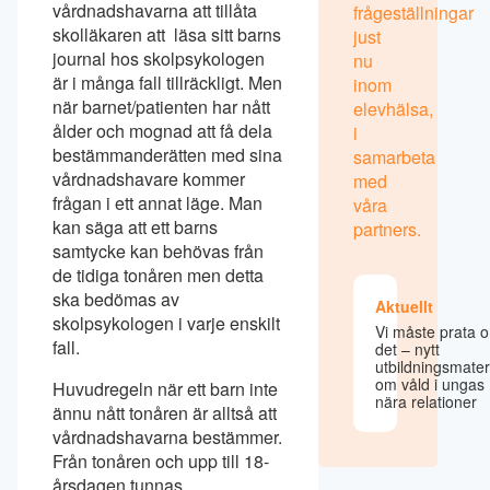
vårdnadshavarna att tillåta
frågeställningar
skolläkaren att läsa sitt barns
just
journal hos skolpsykologen
nu
är i många fall tillräckligt. Men
inom
när barnet/patienten har nått
elevhälsa,
ålder och mognad att få dela
i
bestämmanderätten med sina
samarbeta
vårdnadshavare kommer
med
frågan i ett annat läge. Man
våra
kan säga att ett barns
partners.
samtycke kan behövas från
de tidiga tonåren men detta
ska bedömas av
Aktuellt
skolpsykologen i varje enskilt
Vi måste prata 
fall.
det – nytt
utbildningsmater
om våld i ungas
Huvudregeln när ett barn inte
nära relationer
ännu nått tonåren är alltså att
vårdnadshavarna bestämmer.
Från tonåren och upp till 18-
årsdagen tunnas