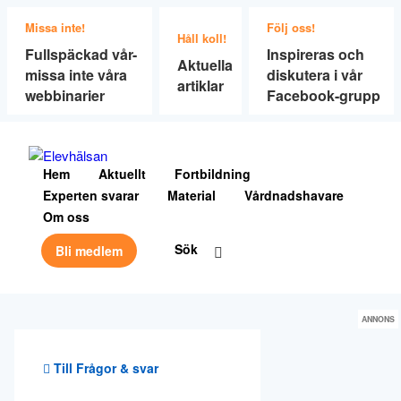
Missa inte!
Följ oss!
Håll koll!
Fullspäckad vår-
Inspireras och
Aktuella
missa inte våra
diskutera i vår
artiklar
webbinarier
Facebook-grupp
Hem
Aktuellt
Fortbildning
Experten svarar
Material
Vårdnadshavare
Om oss
Sök
Bli medlem
ANNONS
Till Frågor & svar