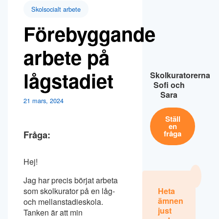
Skolsocialt arbete
Förebyggande
arbete på
lågstadiet
Skolkuratorerna
Sofi och
Sara
21 mars, 2024
Ställ
en
Fråga:
fråga
Hej!
Jag har precis börjat arbeta
som skolkurator på en låg-
Heta
ämnen
och mellanstadieskola.
just
Tanken är att min