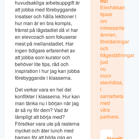
nu!
huvudsakliga arbetsuppgift är
Elevhälsan
att jobba med förebyggande
tipsar
insatser och hålla lektioner i
om
hur man är en bra kompis,
intressanta
främst på lågstadiet då vi har
ämnen,
en elevcoach som fokuserar
föreläsningar
mest på mellanstadiet. Har
och
ingen tidigare erfarenhet av
frågeställningar
att jobba som kurator och
just
behöver lite tips, råd och
nu
inspiration i hur jag kan jobba
inom
förebyggande i klasserna.
elevhälsa,
i
Det verkar vara en hel del
samarbeta
konflikter i klasserna. Hur kan
med
man tänka nu i början när jag
våra
är så ny för dem? Vad är
partners.
lämpligt att börja med?
Försöker vara ute på rasterna
mycket och äter lunch med
barnen för att bilda mig en
Aktuellt