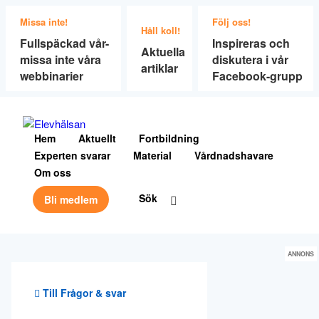
Missa inte!
Följ oss!
Håll koll!
Fullspäckad vår-
Inspireras och
Aktuella
missa inte våra
diskutera i vår
artiklar
webbinarier
Facebook-grupp
Hem
Aktuellt
Fortbildning
Experten svarar
Material
Vårdnadshavare
Om oss
Sök
Bli medlem
ANNONS
Till Frågor & svar