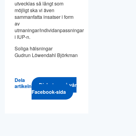
utvecklas så långt som
möjligt ska vi även
sammanfatta insatser i form
av
utmaningar/individanpassningar
i IUP-n.
Soliga hälsningar
Gudrun Löwendahl Björkman
Dela
Diskutera på vår
artikeln
Facebook-sida