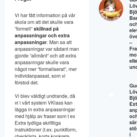
Lö
Bj
Vi har fått information på vår
Ba
skola om att det skulle vara
oc
”formell”
skillnad på
ele
anpassningar och extra
öv
anpassningar
. Man sa att
–
Fr
anpassningar var sådant man
mo
gjorde ”allmänt” och att extra
ell
anpassningar skulle vara
un
något mer ”formaliserat”, mer
individanpassat, som vi
förstod det.
Gu
Lö
Vi blev väldigt undrande, då
Bj
vi i vårt system VKlass kan
Ext
lägga in extra anpassningar
an
med hjälp av fraser som t ex
oc
sär
Extra tydliga skriftliga
st
instruktioner (t.ex. punktform,
i
checklista, korta konkreta