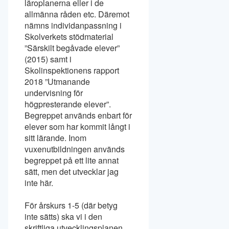
läroplanerna eller i de
allmänna råden etc. Däremot
nämns individanpassning i
Skolverkets stödmaterial
”Särskilt begåvade elever”
(2015) samt i
Skolinspektionens rapport
2018 ”Utmanande
undervisning för
högpresterande elever”.
Begreppet används enbart för
elever som har kommit långt i
sitt lärande. Inom
vuxenutbildningen används
begreppet på ett lite annat
sätt, men det utvecklar jag
inte här.
För årskurs 1-5 (där betyg
inte sätts) ska vi i den
skriftliga utvecklingsplanen