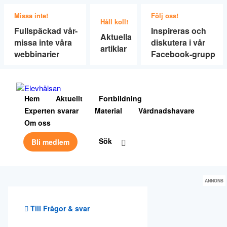
Missa inte!
Följ oss!
Håll koll!
Fullspäckad vår-
Inspireras och
Aktuella
missa inte våra
diskutera i vår
artiklar
webbinarier
Facebook-grupp
Hem
Aktuellt
Fortbildning
Experten svarar
Material
Vårdnadshavare
Om oss
Sök
Bli medlem
ANNONS
Till Frågor & svar