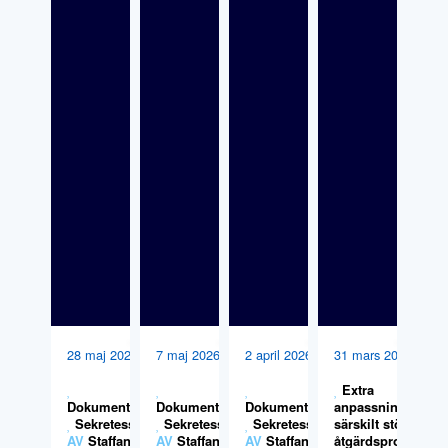
28 maj 2026
7 maj 2026
2 april 2026
31 mars 2026
Extra
Dokumentation
Dokumentation
,
Dokumentation
,
anpassningar,
,
Sekretess
Sekretess
Sekretess
särskilt stöd och
AV
Staffan
AV
Staffan
AV
Staffan
åtgärdsprogram