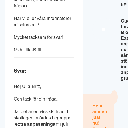
gy
frågor).
Har vi eller våra informatörer
Gu
missförstått?
Lö
Bj
Mycket tacksam för svar!
Ext
an
oc
Mvh Ulla-Britt
sär
st
in
Svar:
an
gr
Hej Ulla-Britt,
Och tack för din fråga.
Heta
Ja, det är en viss skillnad. I
ämnen
just
skollagen infördes begreppet
nu!
”
extra anpassningar
” i juli