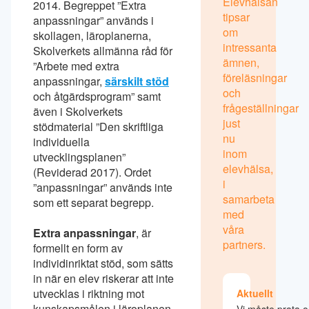
Elevhälsan
2014. Begreppet ”Extra
tipsar
anpassningar” används i
om
skollagen, läroplanerna,
intressanta
Skolverkets allmänna råd för
ämnen,
”Arbete med extra
föreläsningar
anpassningar,
särskilt stöd
och
och åtgärdsprogram” samt
frågeställningar
även i Skolverkets
just
stödmaterial ”Den skriftliga
nu
individuella
inom
utvecklingsplanen”
elevhälsa,
(Reviderad 2017). Ordet
i
”anpassningar” används inte
samarbeta
som ett separat begrepp.
med
våra
Extra anpassningar
, är
partners.
formellt en form av
individinriktat stöd, som sätts
in när en elev riskerar att inte
utvecklas i riktning mot
Aktuellt
kunskapsmålen i läroplanen
Vi måste prata 