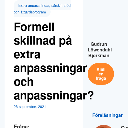
Extra anpassningar, särskilt stöd
och åtgärdsprogram
Formell
skillnad på
Gudrun
extra
Löwendahl
Björkman
anpassningar
Ställ
en
och
fråga
anpassningar?
28 september, 2021
Föreläsningar
Fråga:
Gu