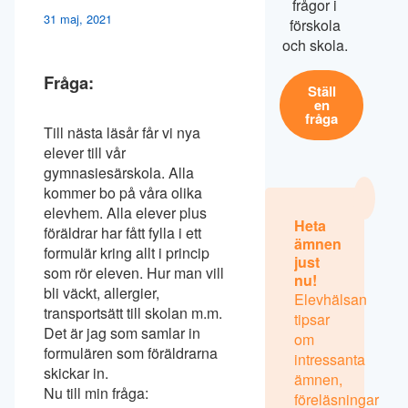
frågor i
31 maj, 2021
förskola
och skola.
Fråga:
Ställ
en
fråga
Till nästa läsår får vi nya
elever till vår
gymnasiesärskola. Alla
kommer bo på våra olika
elevhem. Alla elever plus
Heta
föräldrar har fått fylla i ett
ämnen
formulär kring allt i princip
just
som rör eleven. Hur man vill
nu!
bli väckt, allergier,
Elevhälsan
transportsätt till skolan m.m.
tipsar
Det är jag som samlar in
om
formulären som föräldrarna
intressanta
skickar in.
ämnen,
Nu till min fråga:
föreläsningar