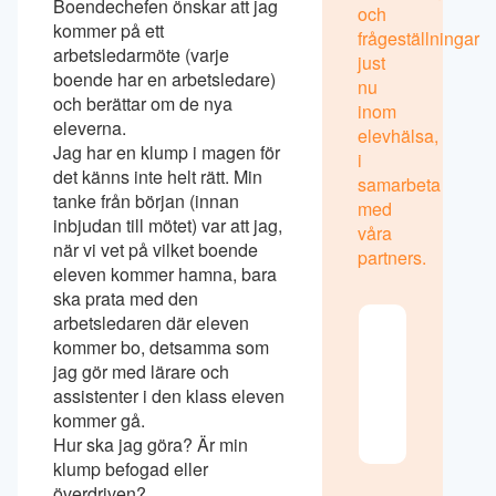
Boendechefen önskar att jag
och
kommer på ett
frågeställningar
arbetsledarmöte (varje
just
boende har en arbetsledare)
nu
och berättar om de nya
inom
eleverna.
elevhälsa,
Jag har en klump i magen för
i
det känns inte helt rätt. Min
samarbeta
tanke från början (innan
med
inbjudan till mötet) var att jag,
våra
när vi vet på vilket boende
partners.
eleven kommer hamna, bara
ska prata med den
arbetsledaren där eleven
Akt
kommer bo, detsamma som
Vi 
jag gör med lärare och
det 
assistenter i den klass eleven
utb
om 
kommer gå.
när
Hur ska jag göra? Är min
klump befogad eller
överdriven?