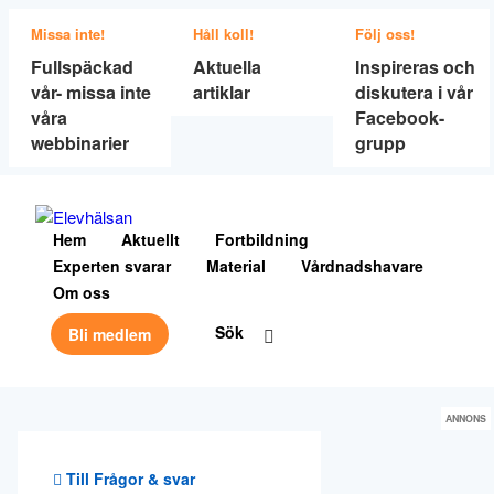
Missa inte!
Håll koll!
Följ oss!
Fullspäckad
Aktuella
Inspireras och
vår- missa inte
artiklar
diskutera i vår
våra
Facebook-
webbinarier
grupp
Hem
Aktuellt
Fortbildning
Experten svarar
Material
Vårdnadshavare
Om oss
Sök
Bli medlem
ANNONS
Till Frågor & svar