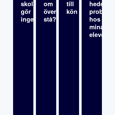
skolsköterska
om
till
hedersre
gör
överklagande
kön
problema
inget
stå?
hos
mina
elever?