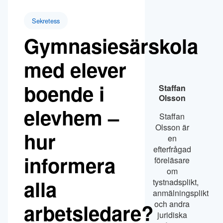
Sekretess
Gymnasiesärskola
med elever
boende i
Staffan
Olsson
elevhem –
Staffan
Olsson är
hur
en
efterfrågad
informera
föreläsare
om
alla
tystnadsplikt,
anmälningsplikt
och andra
arbetsledare?
juridiska