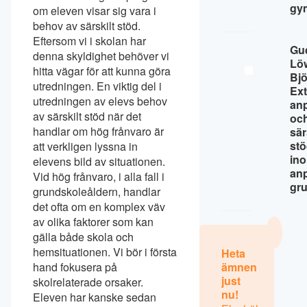
gy
om eleven visar sig vara i
behov av särskilt stöd.
Eftersom vi i skolan har
Gu
denna skyldighet behöver vi
Lö
hitta vägar för att kunna göra
Bj
utredningen. En viktig del i
Ext
utredningen av elevs behov
an
av särskilt stöd när det
oc
handlar om hög frånvaro är
sär
st
att verkligen lyssna in
in
elevens bild av situationen.
an
Vid hög frånvaro, i alla fall i
gr
grundskoleåldern, handlar
det ofta om en komplex väv
av olika faktorer som kan
gälla både skola och
hemsituationen. Vi bör i första
Heta
hand fokusera på
ämnen
just
skolrelaterade orsaker.
nu!
Eleven har kanske sedan