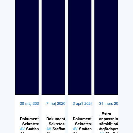
28 maj 2026
7 maj 2026
2 april 2026
31 mars 2026
Extra
Dokumentation
Dokumentation
,
Dokumentation
,
anpassningar,
,
Sekretess
Sekretess
Sekretess
särskilt stöd och
AV
Staffan
AV
Staffan
AV
Staffan
åtgärdsprogram