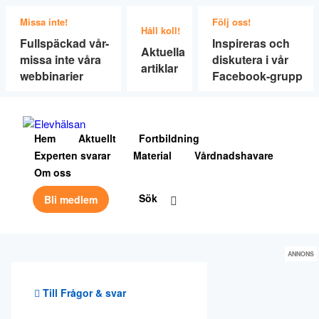
Missa inte!
Följ oss!
Håll koll!
Fullspäckad vår-
Inspireras och
Aktuella
missa inte våra
diskutera i vår
artiklar
webbinarier
Facebook-grupp
Hem
Aktuellt
Fortbildning
Experten svarar
Material
Vårdnadshavare
Om oss
Sök
Bli medlem
ANNONS
Till Frågor & svar