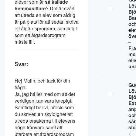
elever som är
så kallade
Lö
hemmasittare
? Det är svårt
Bj
att utreda en elev som aldrig
Ba
är på plats för att sedan skriva
oc
ett åtgärdsprogram, samtidigt
ele
som ett åtgärdsprogram
öv
måste till.
–
Fr
mo
ell
Svar:
un
Hej Malin, och tack för din
Gu
fråga.
Lö
Ja, jag håller med om att det
Bj
verkligen kan vara knepigt.
Ext
Samtidigt har vi, precis som
an
du skriver, en skyldighet att
oc
utreda orsakerna till elevens
sär
höga frånvaro samt att
st
i
utarbeta ett åtgärdsprogram