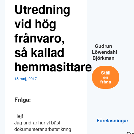
Utredning
vid hög
frånvaro,
Gudrun
så kallad
Löwendahl
Björkman
hemmasittare
Ställ
en
15 maj, 2017
fråga
Fråga:
Hej!
Föreläsningar
Jag undrar hur vi bäst
dokumenterar arbetet kring
Gu