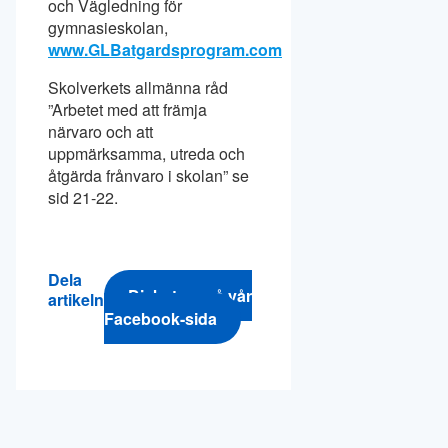
och Vägledning för
gymnasieskolan,
www.GLBatgardsprogram.com
Skolverkets allmänna råd
”Arbetet med att främja
närvaro och att
uppmärksamma, utreda och
åtgärda frånvaro i skolan” se
sid 21-22.
Dela
Diskutera på vår
artikeln
Facebook-sida