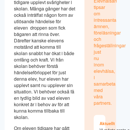
Elevhälsan
tidigare upplevt svårigheter i
tipsar
skolan. Många gånger har det
om
också inträffat någon form av
intressanta
utlösande händelse för
ämnen,
eleven  droppen som fick
föreläsningar
bägaren att rinna över.
och
Därefter kanske elevens
frågeställningar
motstånd att komma till
just
skolan snabbt har ökat i både
nu
omfång och kraft. Vi från
inom
skolan behöver förstå
elevhälsa,
händelseförloppet för just
i
denna elev, hur eleven har
samarbeta
upplevt samt nu upplever sin
med
situation. Vi behöver också få
våra
en tydlig bild av vad eleven
partners.
konkret är i behov av för att
kunna komma tillbaka till
skolan.
Aktuellt
Om eleven tidigare har gått
Vi måste prata 