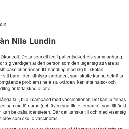
ndin
rån Nils Lundin
IDkontroll. Detta som ett led i patientsäkerhets-sammanhang.
för sig verkligen är den person som den utger sig att vara är
tt pass eller annan ID-handling med sig till skolan.
 sitt barn i den kliniska vardagen, som skulle kunna bekräfta
 genomgående problem i hela sjukvården  kan inte hälso- och
ng är förfalskad eller ej.
många fall, bl a i samband med vaccinationer. Det kan ju finnas
 med samma förnamn (och även snarlikt efternamn) som tilltänkt
 kan bekräfta identiteten. Där det kanske till och med visar sig
n elev som skulle vaccineras.