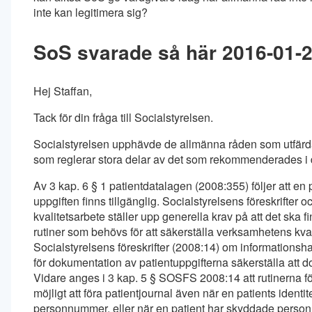
inte kan legitimera sig?
SoS svarade så här 2016-01-2
Hej Staffan,
Tack för din fråga till Socialstyrelsen.
Socialstyrelsen upphävde de allmänna råden som utfärdad
som reglerar stora delar av det som rekommenderades i
Av 3 kap. 6 § 1 patientdatalagen (2008:355) följer att en 
uppgiften finns tillgänglig. Socialstyrelsens föreskrifte
kvalitetsarbete ställer upp generella krav på att det ska
rutiner som behövs för att säkerställa verksamhetens kvalit
Socialstyrelsens föreskrifter (2008:14) om informationsha
för dokumentation av patientuppgifterna säkerställa att 
Vidare anges i 3 kap. 5 § SOSFS 2008:14 att rutinerna för
möjligt att föra patientjournal även när en patients identit
personnummer, eller när en patient har skyddade personup