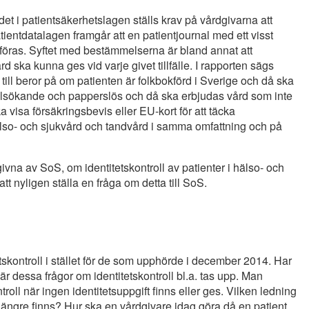
t det i patientsäkerhetslagen ställs krav på vårdgivarna att
atientdatalagen framgår att en patientjournal med ett visst
a föras. Syftet med bestämmelserna är bland annat att
d ska kunna ges vid varje givet tillfälle. I rapporten sägs
 till beror på om patienten är folkbokförd i Sverige och då ska
sylsökande och papperslös och då ska erbjudas vård som inte
 visa försäkringsbevis eller EU-kort för att täcka
älso- och sjukvård och tandvård i samma omfattning och på
ivna av SoS, om identitetskontroll av patienter i hälso- och
t nyligen ställa en fråga om detta till SoS.
tskontroll i stället för de som upphörde i december 2014. Har
r dessa frågor om identitetskontroll bl.a. tas upp. Man
oll när ingen identitetsuppgift finns eller ges. Vilken ledning
längre finns? Hur ska en vårdgivare idag göra då en patient