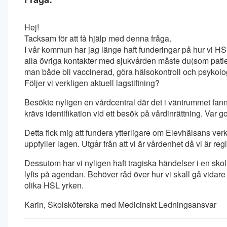
Hej!
Tacksam för att få hjälp med denna fråga.
I vår kommun har jag länge haft funderingar på hur vi HS
alla övriga kontakter med sjukvården måste du(som patie
man både bli vaccinerad, göra hälsokontroll och psykologu
Följer vi verkligen aktuell lagstiftning?
Besökte nyligen en vårdcentral där det i väntrummet fanns
krävs identifikation vid ett besök på vårdinrättning. Var go
Detta fick mig att fundera ytterligare om Elevhälsans ver
uppfyller lagen. Utgår från att vi är vårdenhet då vi är reg
Dessutom har vi nyligen haft tragiska händelser i en skola
lyfts på agendan. Behöver råd över hur vi skall gå vidare 
olika HSL yrken.
Karin, Skolsköterska med Medicinskt Ledningsansvar