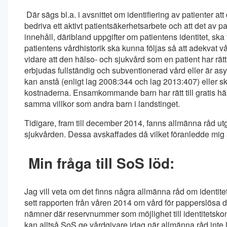
Där sägs bl.a. i avsnittet om identifiering av patienter at
bedriva ett aktivt patientsäkerhetsarbete och att det av p
innehåll, däribland uppgifter om patientens identitet, sk
patientens vårdhistorik ska kunna följas så att adekvat vår
vidare att den hälso- och sjukvård som en patient har rätt
erbjudas fullständig och subventionerad vård eller är a
kan anstå (enligt lag 2008:344 och lag 2013:407) eller ska
kostnaderna.
Ensamkommande barn har rätt till gratis h
samma villkor som andra barn i landstinget.
Tidigare, fram till december 2014, fanns allmänna råd utg
sjukvården. Dessa avskaffades då vilket föranledde mig at
Min fråga till SoS löd:
Jag vill veta om det finns några allmänna råd om identite
sett rapporten från våren 2014 om vård för papperslösa dä
nämner där reservnummer som möjlighet till identitetskontr
kan alltså SoS ge vårdgivare idag när allmänna råd inte 