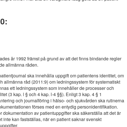
0:
es år 1992 främst på grund av att det finns bindande regler
 de allmänna råden.
patientjournal ska innehålla uppgift om patientens identitet, om
r och allmänna råd (2011:9) om ledningssystem för systematiskt
 finnas ett ledningssystem som innehåller de processer och
et (3 kap. l § och 4 kap. l-4 §§). Enligt 3 kap. 4 § 1
ntering och journalföring i hälso- och sjukvården ska rutinerna
dokumentationen förses med en entydig personidentifikation.
 dokumentation av patientuppgifter ska säkerställa att det är
et inte kan fastställas, när en patient saknar svenskt
pgifter.