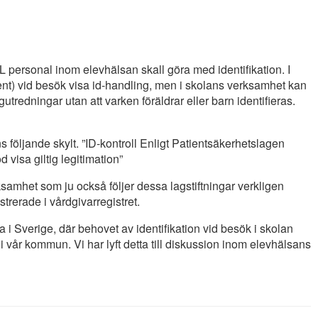
L personal inom elevhälsan skall göra med identifikation. I
nt) vid besök visa id-handling, men i skolans verksamhet kan
tredningar utan att varken föräldrar eller barn identifieras.
 följande skylt. ”ID-kontroll Enligt Patientsäkerhetslagen
d visa giltig legitimation”
ksamhet som ju också följer dessa lagstiftningar verkligen
istrerade i vårdgivarregistret.
 i Sverige, där behovet av identifikation vid besök i skolan
i vår kommun. Vi har lyft detta till diskussion inom elevhälsans