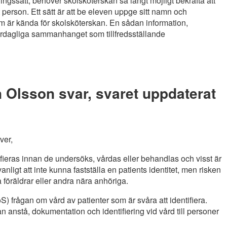
ingssätt, behöver skolsköterskan så långt möjligt bekräfta att
rätt person. Ett sätt är att be eleven uppge sitt namn och
m är kända för skolsköterskan. En sådan information,
 vardagliga sammanhanget som tillfredsställande
 Olsson svar, svaret uppdaterat
ver,
ntifieras innan de undersöks, vårdas eller behandlas och visst är
anligt att inte kunna fastställa en patients identitet, men risken
öräldrar eller andra nära anhöriga.
S) frågan om vård av patienter som är svåra att identifiera.
 anstå, dokumentation och identifiering vid vård till personer