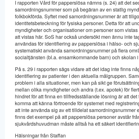
I rapporten Vård för papperslösa nämns (s. 24) att det se
samordningsnummer som på begäran av en statlig myndighe
folkbokförda. Syftet med samordningsnummer är att till
identitetsbeteckning för fysiska personer. Detta för att u
myndigheter och organisationer om personer som vistas tillf
att vistas här. SoS har också undersökt men ännu inte ta
användas för identifiering av papperslösa i hälso- och s
systematiskt använda samordningsnummer på flera områd
socialtjänsten (bl.a. ensamkommande barn) och skolan i 
På s. 29 i rapporten sägs vidare att det idag inte finns n
identifiering av patienter i den aktuella målgruppen. Sa
problem i alla situationer, men kan på sikt ge förutsättni
mellan olika myndigheter och andra (t.ex. apotek) för fle
hindret för att finna en tillfredsställande lösning är att
komma att känna förtroende för systemet med registrerin
att inte använda sig av ett tilldelat samordningsnummer 
finns det exempel på att papperslösa personer avstår från 
sjukvårdshuvudman måste alltså ha ett säkert identifieri
Hälsningar från Staffan