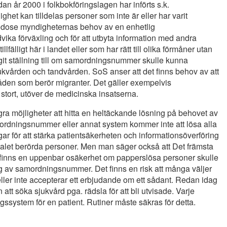
dan år 2000 i folkbokföringslagen har införts s.k.
t kan tilldelas personer som inte är eller har varit
godose myndigheternas behov av en enhetlig
ndvika förväxling och för att utbyta information med andra
älligt här i landet eller som har rätt till olika förmåner utan
git ställning till om samordningsnummer skulle kunna
jukvården och tandvården. SoS anser att det finns behov av att
en som berör migranter. Det gäller exempelvis
stort, utöver de medicinska insatserna.
ågra möjligheter att hitta en heltäckande lösning på behovet av
mordningsnummer eller annat system kommer inte att lösa alla
ngar för att stärka patientsäkerheten och informationsöverföring
rtalet berörda personer. Men man säger också att Det främsta
 det finns en uppenbar osäkerhet om papperslösa personer skulle
g av samordningsnummer. Det finns en risk att många väljer
eller inte accepterar ett erbjudande om ett sådant. Redan idag
att söka sjukvård pga. rädsla för att bli utvisade. Varje
ngssystem för en patient. Rutiner måste säkras för detta.