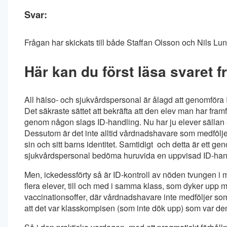
Svar:
Frågan har skickats till både Staffan Olsson och Nils Lu
Här kan du först läsa svaret f
All hälso- och sjukvårdspersonal är ålagd att genomföra 
Det säkraste sättet att bekräfta att den elev man har fram
genom någon slags ID-handling. Nu har ju elever sällan si
Dessutom är det inte alltid vårdnadshavare som medföljer
sin och sitt barns identitet. Samtidigt  och detta är ett
sjukvårdspersonal bedöma huruvida en uppvisad ID-handli
Men, ickedessförty så är ID-kontroll av nöden tvungen i 
flera elever, till och med i samma klass, som dyker upp
vaccinationsoffer, där vårdnadshavare inte medföljer som
att det var klasskompisen (som inte dök upp) som var de