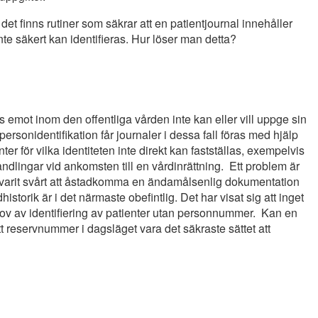
det finns rutiner som säkrar att en patientjournal innehåller
te säkert kan identifieras. Hur löser man detta?
 emot inom den offentliga vården inte kan eller vill uppge sin
 personidentifikation får journaler i dessa fall föras med hjälp
r för vilka identiteten inte direkt kan fastställas, exempelvis
dlingar vid ankomsten till en vårdinrättning. Ett problem är
 varit svårt att åstadkomma en ändamålsenlig dokumentation
storik är i det närmaste obefintlig. Det har visat sig att inget
ehov av identifiering av patienter utan personnummer. Kan en
tt reservnummer i dagsläget vara det säkraste sättet att