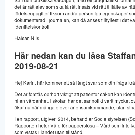
Så i den praktiska vardagen, med ett pragmatiskt förhålln
det är rätt elev som ska få rätt insats vid rätt tillfälle av 
födelseuppgifter liksom andra personliga egenskaper so
dokumenterad i journalen, kan då anses tillfyllest i det
identitetskontroll.
Hälsar, Nils
Här nedan kan du läsa Staffan
2019-08-21
Hej Karin, här kommer ett så långt svar som din fråga krä
Det är förstås oerhört viktigt att patienter säkert kan ide
ni en vårdenhet. I skolan har det sannolikt varit mycket ov
ökar nu när många elever är ensamkommande, utan sina f
I en rapport, utgiven 2014, behandlar Socialstyrelsen (So
Rapporten heter Vård för papperslösa – Vård som inte kan
som vistas i landet utan tillstånd.