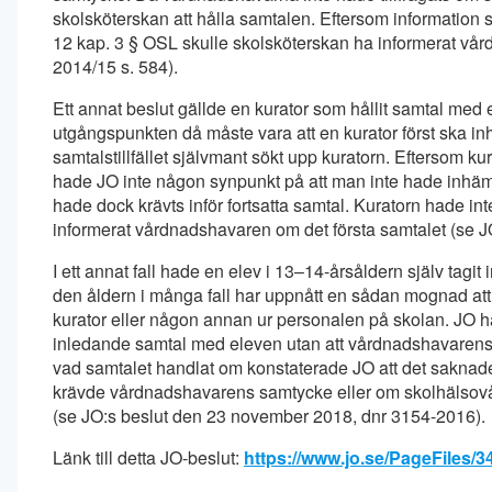
skolsköterskan att hålla samtalen. Eftersom information 
12 kap. 3 § OSL skulle skolsköterskan ha informerat v
2014/15 s. 584).
Ett annat beslut gällde en kurator som hållit samtal me
utgångspunkten då måste vara att en kurator först ska 
samtalstillfället självmant sökt upp kuratorn. Eftersom kura
hade JO inte någon synpunkt på att man inte hade inhämt
hade dock krävts inför fortsatta samtal. Kuratorn hade in
informerat vårdnadshavaren om det första samtalet (se 
I ett annat fall hade en elev i 13–14-årsåldern själv tagit i
den åldern i många fall har uppnått en sådan mognad att
kurator eller någon annan ur personalen på skolan. JO ha
inledande samtal med eleven utan att vårdnadshavarens 
vad samtalet handlat om konstaterade JO att det saknades 
krävde vårdnadshavarens samtycke eller om skolhälsovå
(se JO:s beslut den 23 november 2018, dnr 3154-2016)
Länk till detta JO-beslut:
https://www.jo.se/PageFiles/3