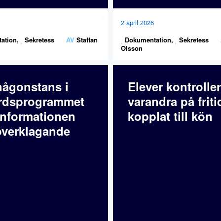
2 april 2026
ation
,
Sekretess
AV
Staffan
Dokumentation
,
Sekretess
Olsson
någonstans i
Elever kontroller
rdsprogrammet
varandra på friti
informationen
kopplat till kön
verklagande