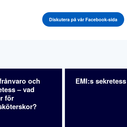
Diskutera på vår Facebook-sida
frånvaro och
EMI:s sekretess
etess – vad
r för
sköterskor?