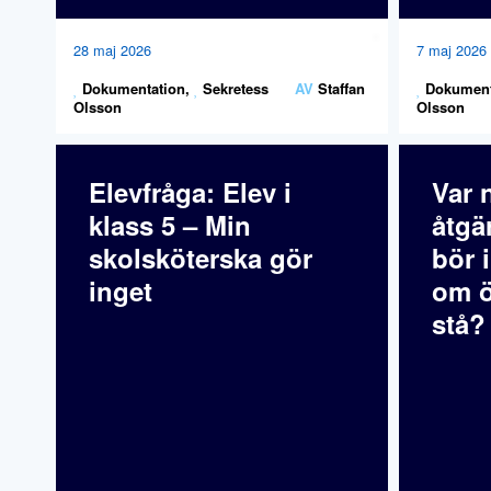
28 maj 2026
7 maj 2026
Dokumentation
,
Sekretess
AV
Staffan
Dokument
Olsson
Olsson
Elevfråga: Elev i
Var 
klass 5 – Min
åtgä
skolsköterska gör
bör 
inget
om ö
stå?