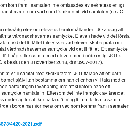
som kom fram i samtalen inte omfattades av sekretess enligt
årdnadshavaren om vad som framkommit vid samtalen (se JO
d en elvaårig elev om elevens hemförhållanden. JO ansåg att
inhämta vårdnadshavarnas samtycke. Eleven hade vid det första
torn vid det tillfället inte visste vad eleven skulle prata om
at vårdnadshavarnas samtycke vid det tillfället. Ett samtycke
te fört några fler samtal med eleven men borde enligt JO ha
JO:s beslut den 8 november 2018, dnr 3937-2017).
nitiativ till samtal med skolkuratorn. JO uttalade att ett barn i
 barnet själv kan bestämma om han eller hon vill tala med en
de därför ingen invändning mot att kuratorn hade ett
samtycke hämtats in. Eftersom det inte framgick av ärendet
underlag för att kunna ta ställning till om fortsatta samtal
rden borde ha informerat om vad som kommit fram i samtalen
.
4678/4420-2021.pdf