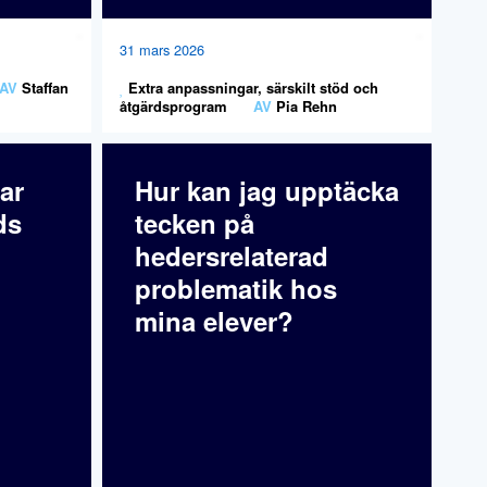
31 mars 2026
AV
Staffan
Extra anpassningar, särskilt stöd och
åtgärdsprogram
AV
Pia Rehn
ar
Hur kan jag upptäcka
ds
tecken på
hedersrelaterad
problematik hos
mina elever?