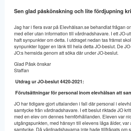
Sen glad påskönskning och lite fördjupning kri
Jag har i flera svar på Elevhälsan.se behandlat frågan om
med eller utan information till vårdnadshavare. I ett JO-
haft synpunkter om detta. I utdraget nedan tas främst sk
synpunkter ligger en länk till hela detta JO-beslut. De J
JO:s hemsida genom att söka där under JO-beslut.
Glad Påsk önskar
Staffan
Utdrag ur JO-beslut 4420-2021:
Förutsättningar för personal inom elevhälsan att sa
JO har tidigare gjort uttalanden i fall där personal i ele
samtycke från vårdnadshavare. I ett beslut riktade JO krit
med en elev om dennes hemförhållanden. Eleven var nio 
utgångspunkten, med hänsyn till elevens låga ålder, var 
samtycke. Då vårdnadshavarna inte hade tillfrågats om sin 