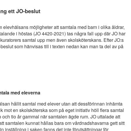
ng ett JO-beslut
 elevhälsans möjligheter att samtala med barn i olika åldrar,
uttalande i höstas (JO 4420-2021) tas några fall upp där JO har
olkuratorers samtal upp men även skolsköterskans. Efter JO:s
O-beslut som hänvisas till i texten nedan kan man ta del av på
mtala med eleverna
vhälsan hållit samtal med elever utan att dessförinnan inhämta
ik mot en skolsköterska som på eget initiativ höll flera samtal
och tio år gammal när samtalen ägde rum. JO uttalade att
att samtalen kunnat hållas bara om vårdnadshavarna gett sitt
inställning i saken fanns det inte förutsättningar för