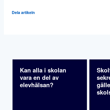
Dela artikeln
Kan alla i skolan
Skol
vara en del av
sekr
elevhälsan?
gälle
skol