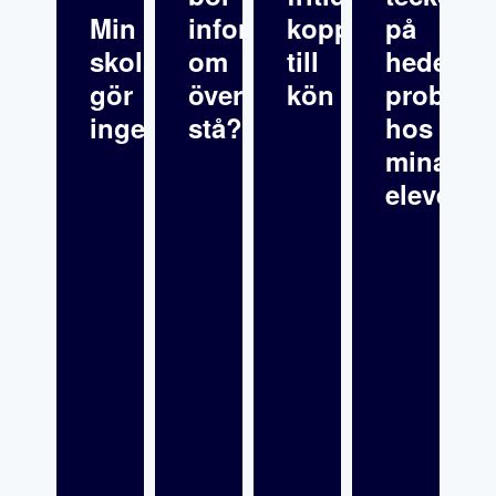
Min
informationen
kopplat
på
skolsköterska
om
till
hedersre
gör
överklagande
kön
problema
inget
stå?
hos
mina
elever?