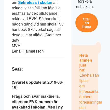
förskola
om
Sekretess i skolan
att
och skola.
rektor i vissa fall kan låta sig
ersättas av t ex biträdande
rektor vid EVK. Så har skett
Ställ
en
någon gång vid min skola. Nu
fråga
har dock Skolverket sagt att
detta inte är tillåtet. Stämmer
det?
MVH
Lena Hjalmarsson
Heta
ämnen
just
Svar:
nu!
Elevhälsan
tipsar
(Svaret uppdaterat 2019-06-
om
18)
intressanta
Fråga och svar inaktuella,
ämnen,
eftersom EVK numera är
föreläsningar
avskaffad i skolan. Men i ny
och