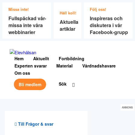
Missa inte!
Följ oss!
Håll koll!
Fullspäckad vår-
Inspireras och
Aktuella
missa inte våra
diskutera i vår
artiklar
webbinarier
Facebook-grupp
Hem
Aktuellt
Fortbildning
Experten svarar
Material
Vårdnadshavare
Om oss
Sök
Bli medlem
ANNONS
Till Frågor & svar