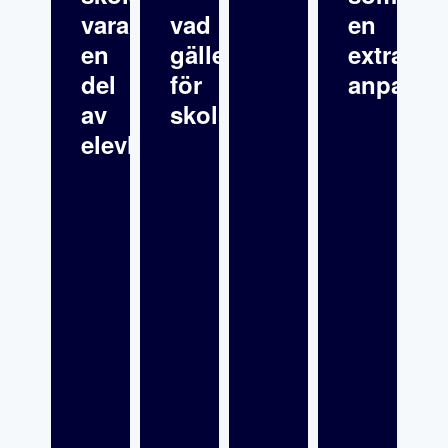
vara
vad
en
en
gäller
extra
del
för
anpassn
av
skolsköterskor?
elevhälsan?