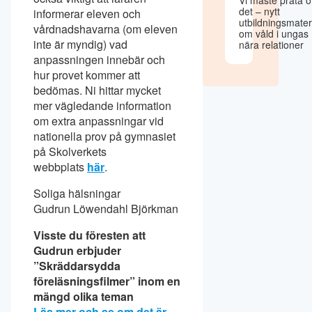
det – nytt
informerar eleven och
utbildningsmater
vårdnadshavarna (om eleven
om våld i ungas
inte är myndig) vad
nära relationer
anpassningen innebär och
hur provet kommer att
bedömas. Ni hittar mycket
mer vägledande information
om extra anpassningar vid
nationella prov på gymnasiet
på Skolverkets
webbplats
här
.
Soliga hälsningar
Gudrun Löwendahl Björkman
Visste du föresten att
Gudrun erbjuder
”Skräddarsydda
föreläsningsfilmer” inom en
mängd olika teman
Läs mer och se om det är