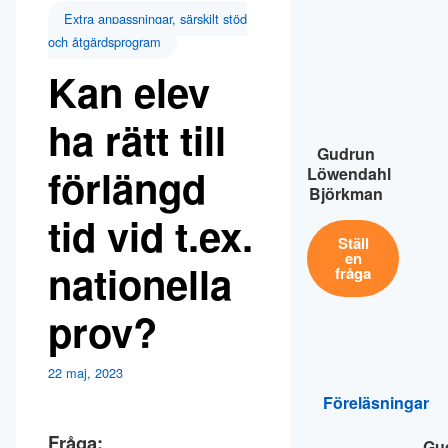
Extra anpassningar, särskilt stöd
och åtgärdsprogram
Kan elev
ha rätt till
Gudrun
förlängd
Löwendahl
Björkman
tid vid t.ex.
Ställ
en
nationella
fråga
prov?
22 maj, 2023
Föreläsningar
Fråga:
Gu