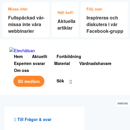
Missa inte!
Följ oss!
Håll koll!
Fullspäckad vår-
Inspireras och
Aktuella
missa inte våra
diskutera i vår
artiklar
webbinarier
Facebook-grupp
Hem
Aktuellt
Fortbildning
Experten svarar
Material
Vårdnadshavare
Om oss
Sök
Bli medlem
ANNONS
Till Frågor & svar