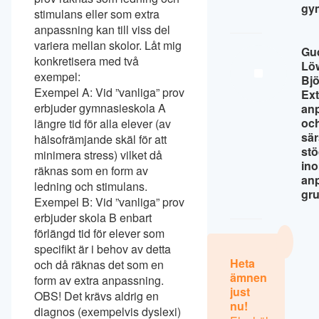
gy
stimulans eller som extra
anpassning kan till viss del
variera mellan skolor. Låt mig
Gu
konkretisera med två
Lö
exempel:
Bj
Exempel A: Vid ”vanliga” prov
Ext
erbjuder gymnasieskola A
an
oc
längre tid för alla elever (av
sär
hälsofrämjande skäl för att
st
minimera stress) vilket då
in
räknas som en form av
an
ledning och stimulans.
gr
Exempel B: Vid ”vanliga” prov
erbjuder skola B enbart
förlängd tid för elever som
specifikt är i behov av detta
Heta
och då räknas det som en
ämnen
form av extra anpassning.
just
OBS! Det krävs aldrig en
nu!
diagnos (exempelvis dyslexi)