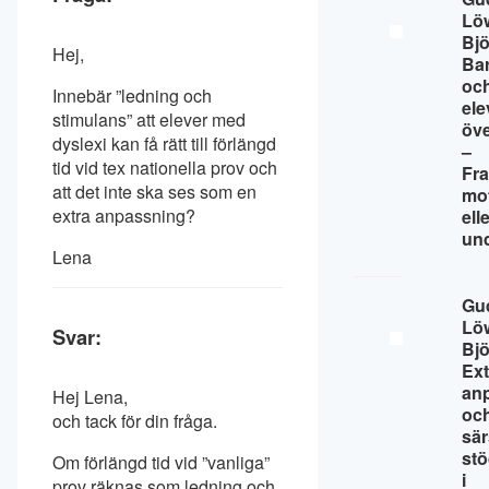
Lö
Bj
Hej,
Ba
oc
Innebär ”ledning och
ele
stimulans” att elever med
öv
dyslexi kan få rätt till förlängd
–
tid vid tex nationella prov och
Fr
att det inte ska ses som en
mo
extra anpassning?
ell
un
Lena
Gu
Lö
Svar:
Bj
Ext
an
Hej Lena,
oc
och tack för din fråga.
sär
st
Om förlängd tid vid ”vanliga”
i
prov räknas som ledning och