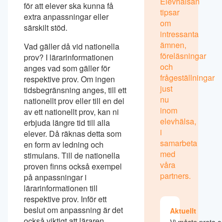
Elevhälsan
för att elever ska kunna få
tipsar
extra anpassningar eller
om
särskilt stöd.
intressanta
ämnen,
Vad gäller då vid nationella
föreläsningar
prov? I lärarinformationen
och
anges vad som gäller för
frågeställningar
respektive prov. Om ingen
just
tidsbegränsning anges, till ett
nu
nationellt prov eller till en del
inom
av ett nationellt prov, kan ni
elevhälsa,
erbjuda längre tid till alla
i
elever. Då räknas detta som
samarbeta
en form av ledning och
med
stimulans. Till de nationella
våra
proven finns också exempel
partners.
på anpassningar i
lärarinformationen till
respektive prov. Inför ett
beslut om anpassning är det
Aktuellt
också viktigt att läraren
Vi måste prata 