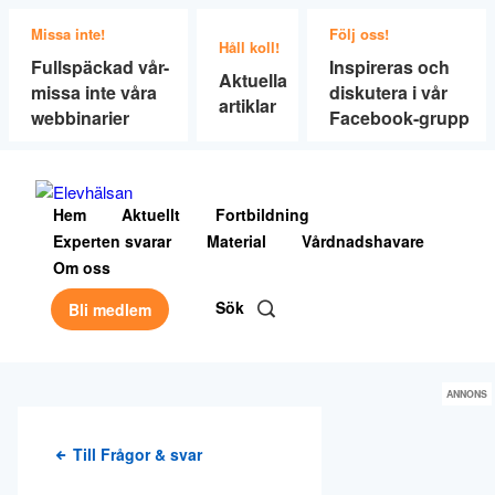
Missa inte!
Följ oss!
Håll koll!
Fullspäckad vår-
Inspireras och
Aktuella
missa inte våra
diskutera i vår
artiklar
webbinarier
Facebook-grupp
Hem
Aktuellt
Fortbildning
Experten svarar
Material
Vårdnadshavare
Om oss
Sök
Bli medlem
ANNONS
Till Frågor & svar