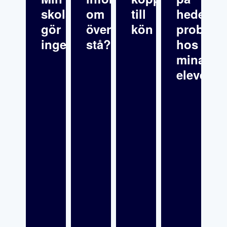
skolsköterska
om
till
hedersre
gör
överklagande
kön
problema
inget
stå?
hos
mina
elever?