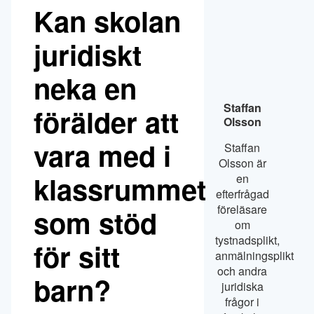
Kan skolan
juridiskt
neka en
Staffan
förälder att
Olsson
vara med i
Staffan
Olsson är
klassrummet
en
efterfrågad
föreläsare
som stöd
om
tystnadsplikt,
för sitt
anmälningsplikt
och andra
barn?
juridiska
frågor i