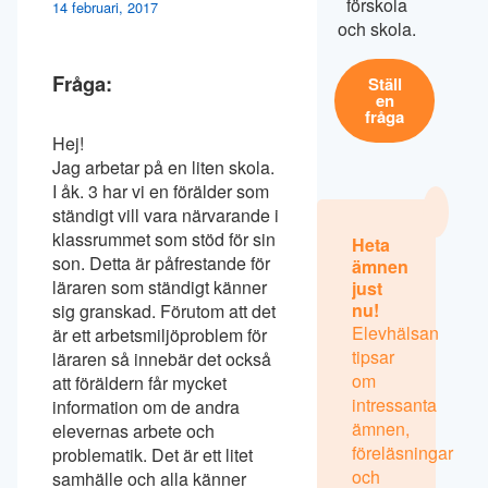
förskola
14 februari, 2017
och skola.
Fråga:
Ställ
en
fråga
Hej!
Jag arbetar på en liten skola.
I åk. 3 har vi en förälder som
ständigt vill vara närvarande i
klassrummet som stöd för sin
Heta
son. Detta är påfrestande för
ämnen
läraren som ständigt känner
just
nu!
sig granskad. Förutom att det
Elevhälsan
är ett arbetsmiljöproblem för
tipsar
läraren så innebär det också
om
att föräldern får mycket
intressanta
information om de andra
ämnen,
elevernas arbete och
föreläsningar
problematik. Det är ett litet
och
samhälle och alla känner