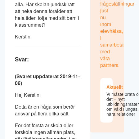
frågeställningar
alla. Har skolan juridisk rätt
just
att neka denna förälder att
nu
hela tiden följa med sitt barn i
inom
klassrummet?
elevhälsa,
Kerstin
i
samarbeta
med
våra
Svar:
partners.
(Svaret uppdaterat 2019-11-
06)
Aktuellt
Vi måste prata 
Hej Kerstin,
det – nytt
utbildningsmater
Detta är en fråga som berör
om våld i ungas
ansvar på flera olika sätt.
nära relationer
För det första är skola eller
förskola ingen allmän plats,
där föräldrar eller andra, t.ex.