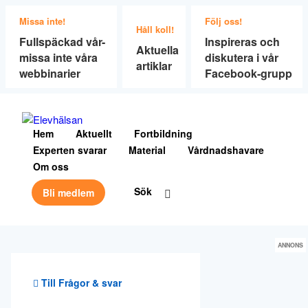
Missa inte!
Följ oss!
Håll koll!
Fullspäckad vår-
Inspireras och
Aktuella
missa inte våra
diskutera i vår
artiklar
webbinarier
Facebook-grupp
Hem
Aktuellt
Fortbildning
Experten svarar
Material
Vårdnadshavare
Om oss
Sök
Bli medlem
ANNONS
Till Frågor & svar