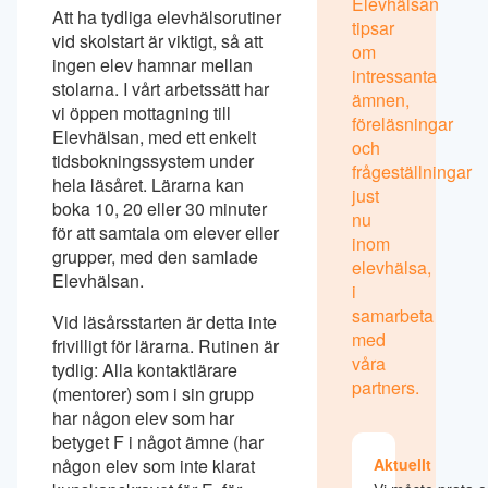
Elevhälsan
Att ha tydliga elevhälsorutiner
tipsar
vid skolstart är viktigt, så att
om
ingen elev hamnar mellan
intressanta
stolarna. I vårt arbetssätt har
ämnen,
vi öppen mottagning till
föreläsningar
Elevhälsan, med ett enkelt
och
tidsbokningssystem under
frågeställningar
hela läsåret. Lärarna kan
just
boka 10, 20 eller 30 minuter
nu
för att samtala om elever eller
inom
grupper, med den samlade
elevhälsa,
Elevhälsan.
i
samarbeta
Vid läsårsstarten är detta inte
med
frivilligt för lärarna. Rutinen är
våra
tydlig: Alla kontaktlärare
partners.
(mentorer) som i sin grupp
har någon elev som har
betyget F i något ämne (har
någon elev som inte klarat
Aktuellt