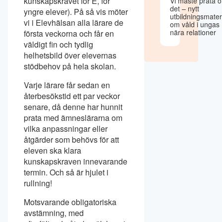
kunskapskravet för E, för
Vi måste prata 
det – nytt
yngre elever). På så vis möter
utbildningsmater
vi i Elevhälsan alla lärare de
om våld i ungas
nära relationer
första veckorna och får en
väldigt fin och tydlig
helhetsbild över elevernas
stödbehov på hela skolan.
Varje lärare får sedan en
återbesökstid ett par veckor
senare, då denne har hunnit
prata med ämneslärarna om
vilka anpassningar eller
åtgärder som behövs för att
eleven ska klara
kunskapskraven innevarande
termin. Och så är hjulet i
rullning!
Motsvarande obligatoriska
avstämning, med