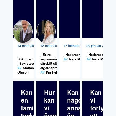
13 mars 2026
12 mars 2026
17 februari 2026
20 januari 2026
Extra
Hedersproblematik
Hedersproblemat
Dokumentation
anpassningar,
,
AV
Issis Melin
AV
Issis Melin
Sekretess
särskilt stöd och
AV
Staffan
åtgärdsprogram
Olsson
AV
Pia Rehn
Kan
Hur
Kan
Kan
en
kan
någon
vi
familj
vi
annan
förtydlig
tacka
övertyga
än
att