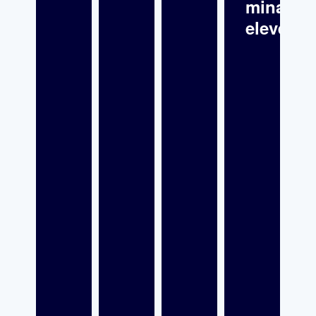
mina
elever?