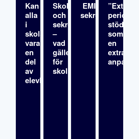
Kan
Skolfrånvaro
EMI:s
”Extra
alla
och
sekretess
periodvi
i
sekretess
stöd”
skolan
–
som
vara
vad
en
en
gäller
extra
del
för
anpassn
av
skolsköterskor?
elevhälsan?