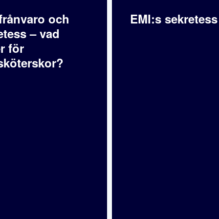
frånvaro och
EMI:s sekretess
etess – vad
r för
sköterskor?