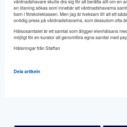
vårdnadshavare skulle dra sig för att berätta allt om en 
en lösning sökas som innebär att vårdnadshavarna samtyck
barn i förskoleklassen. Men jag är tveksam till att ett så
onödig press på vårdnadshavarna, som dessutom ofta är d
Hälsosamtalet är ett samtal som åligger elevhälsans medic
möjligt för en kurator att genomföra egna samtal med psyk
Hälsningar från Staffan
Dela artikeln