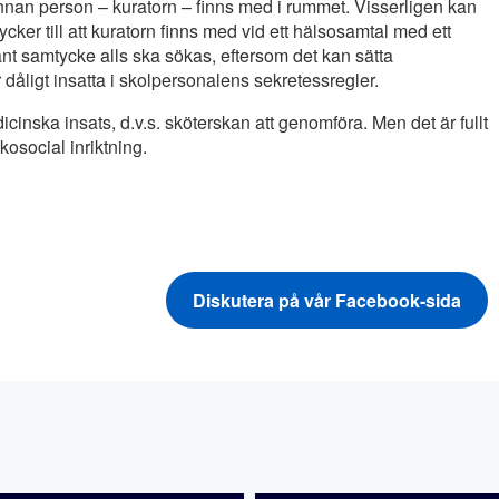
annan person – kuratorn – finns med i rummet. Visserligen kan
er till att kuratorn finns med vid ett hälsosamtal med ett
dant samtycke alls ska sökas, eftersom det kan sätta
åligt insatta i skolpersonalens sekretessregler.
inska insats, d.v.s. sköterskan att genomföra. Men det är fullt
osocial inriktning.
Diskutera på vår Facebook-sida