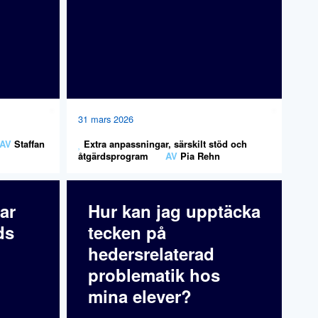
31 mars 2026
AV
Staffan
Extra anpassningar, särskilt stöd och
åtgärdsprogram
AV
Pia Rehn
ar
Hur kan jag upptäcka
ds
tecken på
hedersrelaterad
problematik hos
mina elever?