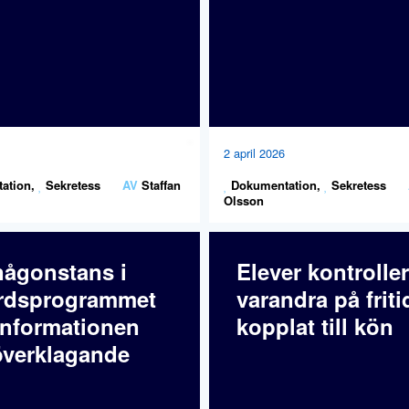
2 april 2026
ation
,
Sekretess
AV
Staffan
Dokumentation
,
Sekretess
Olsson
någonstans i
Elever kontroller
rdsprogrammet
varandra på friti
informationen
kopplat till kön
verklagande