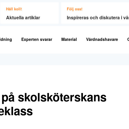
Håll koll!
Följ oss!
Aktuella artiklar
Inspireras och diskutera i 
ldning
Experten svarar
Material
Vårdnadshavare
d på skolsköterskans
eklass