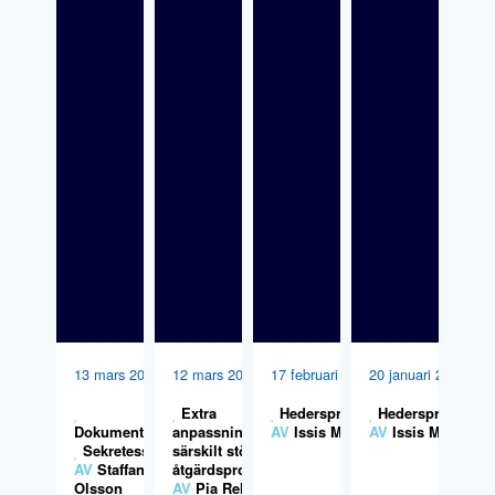
13 mars 2026
12 mars 2026
17 februari 2026
20 januari 2026
Extra
Hedersproblematik
Hedersproblemat
Dokumentation
anpassningar,
,
AV
Issis Melin
AV
Issis Melin
Sekretess
särskilt stöd och
AV
Staffan
åtgärdsprogram
Olsson
AV
Pia Rehn