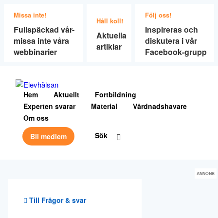
Missa inte!
Följ oss!
Håll koll!
Fullspäckad vår-
Inspireras och
Aktuella
missa inte våra
diskutera i vår
artiklar
webbinarier
Facebook-grupp
Hem
Aktuellt
Fortbildning
Experten svarar
Material
Vårdnadshavare
Om oss
Sök
Bli medlem
ANNONS
Till Frågor & svar