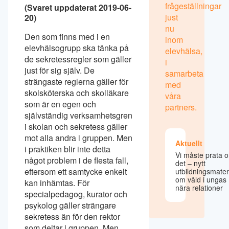
frågeställningar
(Svaret uppdaterat 2019-06-
just
20)
nu
Den som finns med i en
inom
elevhälsogrupp ska tänka på
elevhälsa,
de sekretessregler som gäller
i
just för sig själv. De
samarbeta
strängaste reglerna gäller för
med
skolsköterska och skolläkare
våra
som är en egen och
partners.
självständig verksamhetsgren
i skolan och sekretess gäller
mot alla andra i gruppen. Men
Aktuellt
i praktiken blir inte detta
Vi måste prata 
något problem i de flesta fall,
det – nytt
eftersom ett samtycke enkelt
utbildningsmater
om våld i ungas
kan inhämtas. För
nära relationer
specialpedagog, kurator och
psykolog gäller strängare
sekretess än för den rektor
som deltar i gruppen. Men