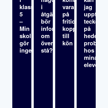
klass
i
varandra
jag
5
åtgärdsprogrammet
på
upptäck
–
bör
fritids
tecken
Min
informationen
kopplat
på
skolsköterska
om
till
hedersre
gör
överklagande
kön
problema
inget
stå?
hos
mina
elever?