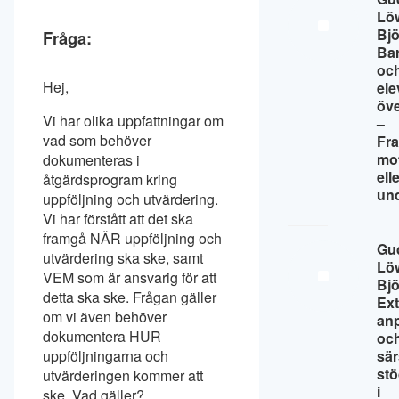
Lö
Bj
Fråga:
Ba
oc
Hej,
ele
öv
Vi har olika uppfattningar om
–
vad som behöver
Fr
mo
dokumenteras i
ell
åtgärdsprogram kring
un
uppföljning och utvärdering.
Vi har förstått att det ska
framgå NÄR uppföljning och
Gu
utvärdering ska ske, samt
Lö
VEM som är ansvarig för att
Bj
detta ska ske. Frågan gäller
Ext
om vi även behöver
an
dokumentera HUR
oc
uppföljningarna och
sär
st
utvärderingen kommer att
i
ske. Vad gäller?