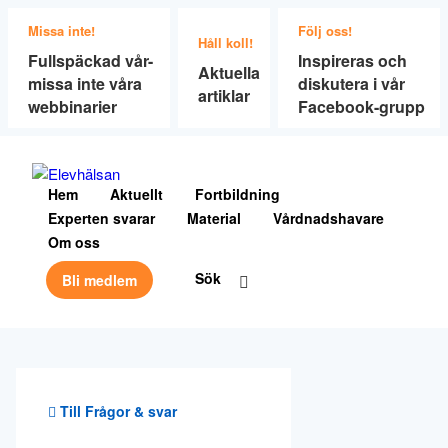
Missa inte!
Följ oss!
Håll koll!
Fullspäckad vår-
Inspireras och
Aktuella
missa inte våra
diskutera i vår
artiklar
webbinarier
Facebook-grupp
Hem
Aktuellt
Fortbildning
Experten svarar
Material
Vårdnadshavare
Om oss
Sök
Bli medlem
Till Frågor & svar