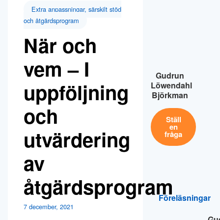
Extra anpassningar, särskilt stöd
och åtgärdsprogram
När och
vem – I
Gudrun
uppföljning
Löwendahl
Björkman
och
Ställ
en
utvärdering
fråga
av
åtgärdsprogram
Föreläsningar
7 december, 2021
Gu