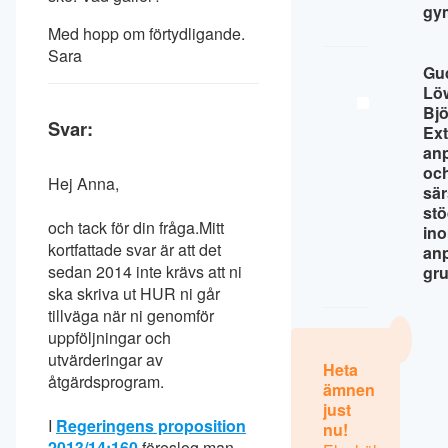
gy
Med hopp om förtydligande.
Sara
Gu
Lö
Bj
Svar:
Ext
an
oc
Hej Anna,
sär
st
och tack för din fråga.Mitt
in
kortfattade svar är att det
an
sedan 2014 inte krävs att ni
gr
ska skriva ut HUR ni går
tillväga när ni genomför
uppföljningar och
utvärderingar av
Heta
åtgärdsprogram.
ämnen
just
I
Regeringens proposition
nu!
2013/14:160
föreslog man