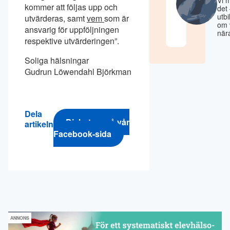
kommer att följas upp och
det 
utb
utvärderas, samt
vem
som är
om 
ansvarig för uppföljningen
nära
respektive utvärderingen”.
Soliga hälsningar
Gudrun Löwendahl Björkman
Dela
Diskutera på vår
artikeln
Facebook-sida
ANNONS