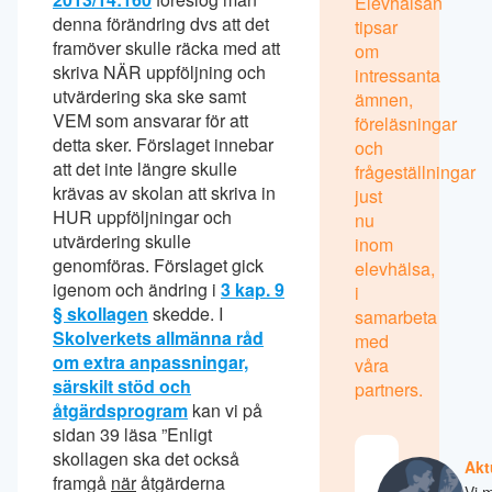
Elevhälsan
denna förändring dvs att det
tipsar
framöver skulle räcka med att
om
skriva NÄR uppföljning och
intressanta
utvärdering ska ske samt
ämnen,
VEM som ansvarar för att
föreläsningar
detta sker. Förslaget innebar
och
att det inte längre skulle
frågeställningar
krävas av skolan att skriva in
just
HUR uppföljningar och
nu
utvärdering skulle
inom
genomföras. Förslaget gick
elevhälsa,
igenom och ändring i
3 kap. 9
i
§ skollagen
skedde. I
samarbeta
Skolverkets allmänna råd
med
om extra anpassningar,
våra
särskilt stöd och
partners.
åtgärdsprogram
kan vi på
sidan 39 läsa ”Enligt
skollagen ska det också
Akt
framgå
när
åtgärderna
Vi 