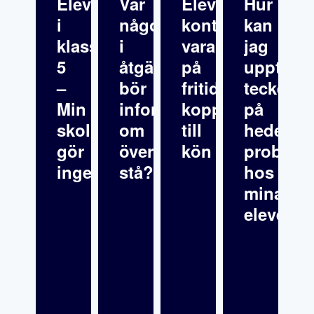
Elevfråga: Elev
Var
Elever
Hur
i
någonstans
kontrollerar
kan
klass
i
varandra
jag
5
åtgärdsprogrammet
på
upptäck
–
bör
fritids
tecken
Min
informationen
kopplat
på
skolsköterska
om
till
hedersre
gör
överklagande
kön
problema
inget
stå?
hos
mina
elever?