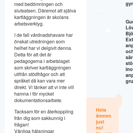
gy
med bedömningen och
slutsatsen. Däremot att själva
kartläggningen är skolans
Gu
arbetsverktyg.
Lö
Bj
I de fall vårdnadshavare har
Ext
önskat utredningen som
an
helhet har vi delgivit denna.
oc
Detta för att det är
sär
pedagogerna i arbetslaget
st
som skriver kartläggningen
in
utifrån stödfrågor och att
an
språket då kan vara mer
gr
direkt. Vi tänker att vi inte vill
hamna i för mycket
dokumentationsarbete.
Heta
Tacksam för en återkoppling
ämnen
från dig som sakkunnig i
just
frågan!
nu!
Vänliga hälsningar