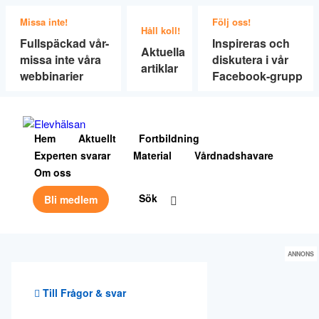
Missa inte!
Följ oss!
Håll koll!
Fullspäckad vår-
Inspireras och
Aktuella
missa inte våra
diskutera i vår
artiklar
webbinarier
Facebook-grupp
Hem
Aktuellt
Fortbildning
Experten svarar
Material
Vårdnadshavare
Om oss
Sök
Bli medlem
ANNONS
Till Frågor & svar