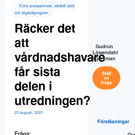
Extra anpassningar, särskilt stöd
och åtgärdsprogram
Räcker det
att
Gudrun
vårdnadshavare
Löwendahl
Björkman
får sista
Ställ
en
delen i
fråga
utredningen?
23 augusti, 2021
Föreläsningar
Fråga:
Gu