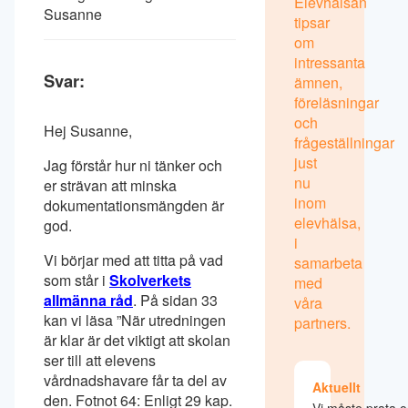
Elevhälsan
Susanne
tipsar
om
intressanta
Svar:
ämnen,
föreläsningar
och
Hej Susanne,
frågeställningar
just
Jag förstår hur ni tänker och
nu
er strävan att minska
inom
dokumentationsmängden är
elevhälsa,
god.
i
Vi börjar med att titta på vad
samarbeta
som står i
Skolverkets
med
allmänna råd
. På sidan 33
våra
kan vi läsa ”När utredningen
partners.
är klar är det viktigt att skolan
ser till att elevens
vårdnadshavare får ta del av
Aktuellt
den. Fotnot 64: Enligt 29 kap.
Vi måste prata 