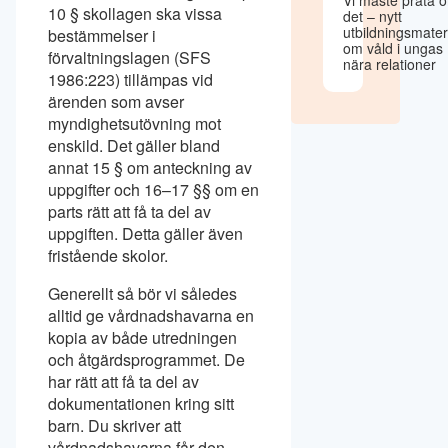
10 § skollagen ska vissa
det – nytt
utbildningsmater
bestämmelser i
om våld i ungas
förvaltningslagen (SFS
nära relationer
1986:223) tillämpas vid
ärenden som avser
myndighetsutövning mot
enskild. Det gäller bland
annat 15 § om anteckning av
uppgifter och 16–17 §§ om en
parts rätt att få ta del av
uppgiften. Detta gäller även
fristående skolor.
Generellt så bör vi således
alltid ge vårdnadshavarna en
kopia av både utredningen
och åtgärdsprogrammet. De
har rätt att få ta del av
dokumentationen kring sitt
barn. Du skriver att
vårdnadshavarna får den