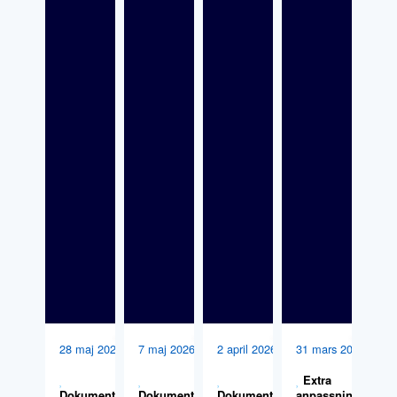
28 maj 2026
7 maj 2026
2 april 2026
31 mars 2026
Extra
Dokumentation
Dokumentation
,
Dokumentation
,
anpassningar,
,