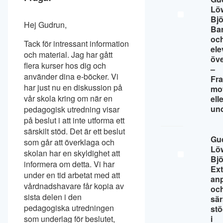
Lö
Bj
Hej Gudrun,
Ba
oc
Tack för intressant information
ele
och material. Jag har gått
öv
flera kurser hos dig och
–
använder dina e-böcker. Vi
Fr
har just nu en diskussion på
mo
vår skola kring om när en
ell
un
pedagogisk utredning visar
på beslut i att inte utforma ett
särskilt stöd. Det är ett beslut
Gu
som går att överklaga och
Lö
skolan har en skyldighet att
Bj
informera om detta. Vi har
Ext
under en tid arbetat med att
an
vårdnadshavare får kopia av
oc
sista delen i den
sär
pedagogiska utredningen
st
som underlag för beslutet,
i