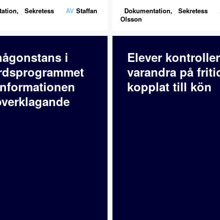
ation
,
Sekretess
AV
Staffan
Dokumentation
,
Sekretess
Olsson
någonstans i
Elever kontroller
rdsprogrammet
varandra på friti
informationen
kopplat till kön
verklagande