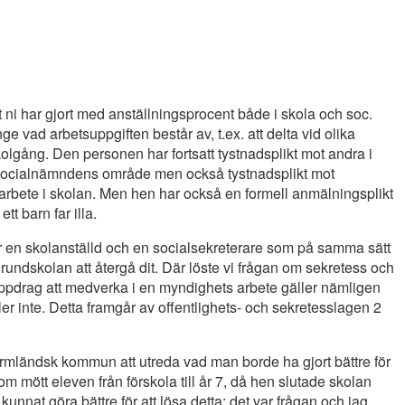
tt ni har gjort med anställningsprocent både i skola och soc.
 vad arbetsuppgiften består av, t.ex. att delta vid olika
kolgång. Den personen har fortsatt tystnadsplikt mot andra i
m socialnämndens område men också tystnadsplikt mot
rbete i skolan. Men hen har också en formell anmälningsplikt
tt barn far illa.
 en skolanställd och en socialsekreterare som på samma sätt
grundskolan att återgå dit. Där löste vi frågan om sekretess och
 uppdrag att medverka i en myndighets arbete gäller nämligen
ler inte. Detta framgår av offentlighets- och sekretesslagen 2
värmländsk kommun att utreda vad man borde ha gjort bättre för
m mött eleven från förskola till år 7, då hen slutade skolan
kunnat göra bättre för att lösa detta; det var frågan och jag