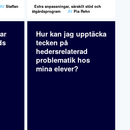
AV
Staffan
Extra anpassningar, särskilt stöd och
åtgärdsprogram
AV
Pia Rehn
ar
Hur kan jag upptäcka
ds
tecken på
hedersrelaterad
problematik hos
mina elever?