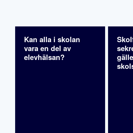
Kan alla i skolan
Skol
vara en del av
sekr
elevhälsan?
gälle
skol