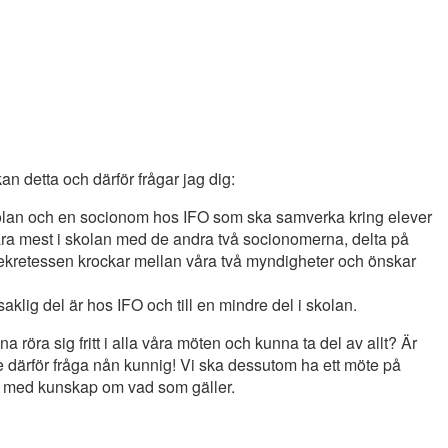
kan detta och därför frågar jag dig:
kolan och en socionom hos IFO som ska samverka kring elever
vara mest i skolan med de andra två socionomerna, delta på
ekretessen krockar mellan våra två myndigheter och önskar
saklig del är hos IFO och till en mindre del i skolan.
na röra sig fritt i alla våra möten och kunna ta del av allt? Är
le därför fråga nån kunnig! Vi ska dessutom ha ett möte på
bra med kunskap om vad som gäller.