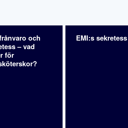
frånvaro och
EMI:s sekretess
etess – vad
r för
sköterskor?