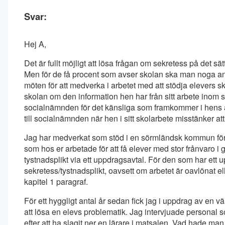
Svar:
Hej A,
Det är fullt möjligt att lösa frågan om sekretess på det sä
Men för de få procent som avser skolan ska man noga ange
möten för att medverka i arbetet med att stödja elevers s
skolan om den information hen har från sitt arbete ino
socialnämnden för det känsliga som framkommer i hens a
till socialnämnden när hen i sitt skolarbete misstänker att e
Jag har medverkat som stöd i en sörmländsk kommun för
som hos er arbetade för att få elever med stor frånvaro i 
tystnadsplikt via ett uppdragsavtal. För den som har ett
sekretess/tystnadsplikt, oavsett om arbetet är oavlönat el
kapitel 1 paragraf.
För ett hyggligt antal år sedan fick jag i uppdrag av en 
att lösa en elevs problematik. Jag intervjuade personal so
efter att ha slagit ner en lärare i matsalen. Vad hade man 