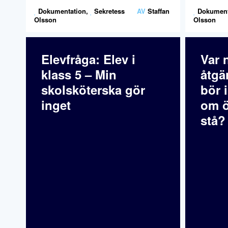
Dokumentation
,
Sekretess
AV
Staffan
Dokument
Olsson
Olsson
Elevfråga: Elev i
Var 
klass 5 – Min
åtgä
skolsköterska gör
bör 
inget
om ö
stå?