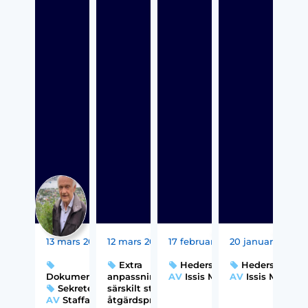
13 mars 2026
12 mars 2026
17 februari 2026
20 januari 2026
Extra
Hedersproblematik
Hedersproble
Dokumentation
anpassningar,
,
AV
Issis Melin
AV
Issis Melin
Sekretess
särskilt stöd och
AV
Staffan
åtgärdsprogram