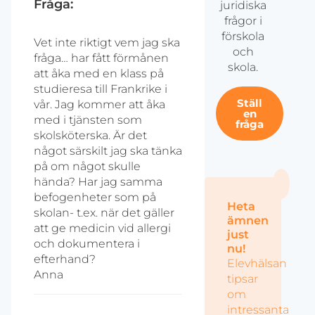
Fråga:
juridiska
frågor i
förskola
Vet inte riktigt vem jag ska
och
fråga… har fått förmånen
skola.
att åka med en klass på
studieresa till Frankrike i
Ställ
vår. Jag kommer att åka
en
med i tjänsten som
fråga
skolsköterska. Är det
något särskilt jag ska tänka
på om något skulle
hända? Har jag samma
befogenheter som på
Heta
skolan- t.ex. när det gäller
ämnen
att ge medicin vid allergi
just
och dokumentera i
nu!
efterhand?
Elevhälsan
Anna
tipsar
om
intressanta