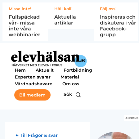
Missa inte!
Håll koll!
Följ oss!
Fullspäckad
Aktuella
Inspireras och
vår- missa
artiklar
diskutera i vår
inte våra
Facebook-
webbinarier
grupp
Hem
Aktuellt
Fortbildning
Experten svarar
Material
Vårdnadshavare
Om oss
Sök
Bli medlem
ANNONS
Till Frågor & svar