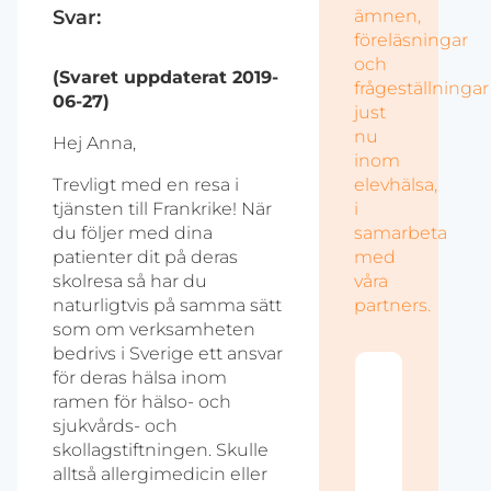
Svar:
ämnen,
föreläsningar
och
(Svaret uppdaterat 2019-
frågeställningar
06-27)
just
nu
Hej Anna,
inom
Trevligt med en resa i
elevhälsa,
tjänsten till Frankrike! När
i
du följer med dina
samarbeta
patienter dit på deras
med
skolresa så har du
våra
naturligtvis på samma sätt
partners.
som om verksamheten
bedrivs i Sverige ett ansvar
för deras hälsa inom
Akt
ramen för hälso- och
Vi 
sjukvårds- och
det
utb
skollagstiftningen. Skulle
om 
alltså allergimedicin eller
när