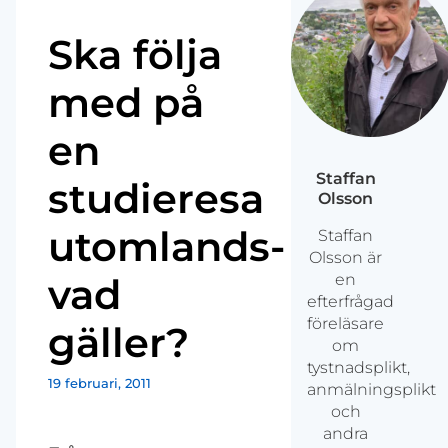
Ska följa
med på
en
Staffan
studieresa
Olsson
utomlands-
Staffan
Olsson är
vad
en
efterfrågad
föreläsare
gäller?
om
tystnadsplikt,
19 februari, 2011
anmälningsplikt
och
andra