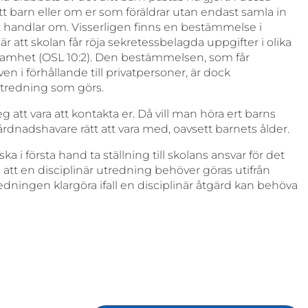
itt barn eller om er som föräldrar utan endast samla in
t handlar om. Visserligen finns en bestämmelse i
 att skolan får röja sekretessbelagda uppgifter i olika
samhet (OSL 10:2). Den bestämmelsen, som får
i förhållande till privatpersoner, är dock
 utredning som görs.
att vara att kontakta er. Då vill man höra ert barns
rdnadshavare rätt att vara med, oavsett barnets ålder.
i första hand ta ställning till skolans ansvar för det
 att en disciplinär utredning behöver göras utifrån
dningen klargöra ifall en disciplinär åtgärd kan behöva