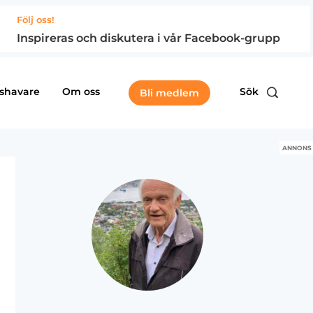
Följ oss!
Inspireras och diskutera i vår Facebook-grupp
shavare
Om oss
Sök
Bli medlem
ANNONS