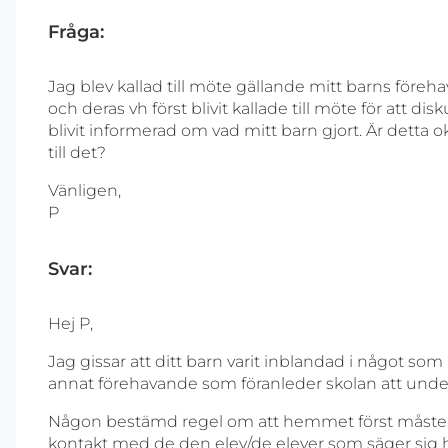
Fråga:
Jag blev kallad till möte gällande mitt barns föreh
och deras vh först blivit kallade till möte för att 
blivit informerad om vad mitt barn gjort. Är detta o
till det?
Vänligen,
P
Svar:
Hej P,
Jag gissar att ditt barn varit inblandad i något s
annat förehavande som föranleder skolan att unde
Någon bestämd regel om att hemmet först måste kont
kontakt med de den elev/de elever som säger sig ha