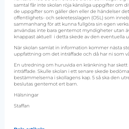
samtal får inte skolan röja känsliga uppgifter om d
de uppgifter som gäller den eller de händelser de
offentlighets- och sekretesslagen (OSL) som innebär
sammanhang för att kunna fullgöra sin egen verk
användas inte bara gentemot myndigheter utan även 
knappast aktuell i detta skede av den eventuella
När skolan samlat in information kommer nästa steg 
uppfattning om det inträffade och då har ni som vå
En utredning om huruvida en kränkning har skett ska 
inträffade. Skulle skolan i ett senare skede bedöma
bestämmelserna i skollagens kap. 5 så ska den utre
beslutas gentemot ert barn.
Hälsningar
Staffan