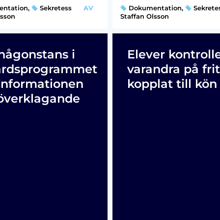
ntation
,
Sekretess
AV
Dokumentation
,
Sekrete
lsson
Staffan Olsson
någonstans i
Elever kontroll
ärdsprogrammet
varandra på frit
informationen
kopplat till kön
överklagande