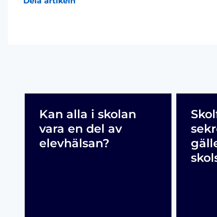
Dela artikeln
Kan alla i skolan
Skol
vara en del av
sekr
elevhälsan?
gäll
skol