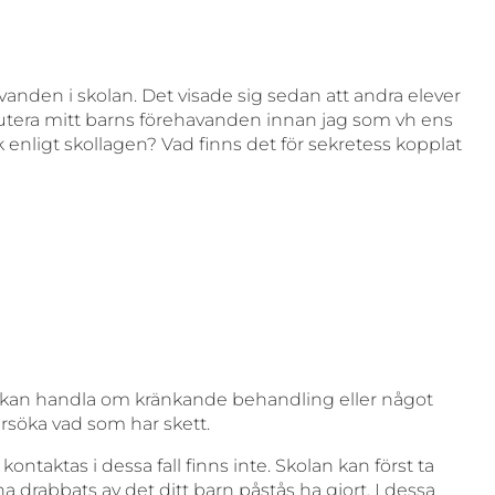
avanden i skolan. Det visade sig sedan att andra elever
diskutera mitt barns förehavanden innan jag som vh ens
k enligt skollagen? Vad finns det för sekretess kopplat
om kan handla om kränkande behandling eller något
rsöka vad som har skett.
aktas i dessa fall finns inte. Skolan kan först ta
 drabbats av det ditt barn påstås ha gjort. I dessa