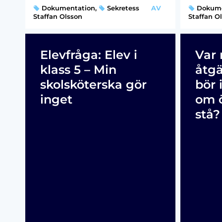
Dokumentation
,
Sekretess
AV
Dokume
Staffan Olsson
Staffan O
Elevfråga: Elev i
Var 
klass 5 – Min
åtg
skolsköterska gör
bör 
inget
om 
stå?