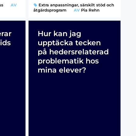
ss
AV
Extra anpassningar, särskilt stöd och
åtgärdsprogram
AV
Pia Rehn
erar
Hur kan jag
ids
upptäcka tecken
på hedersrelaterad
problematik hos
mina elever?