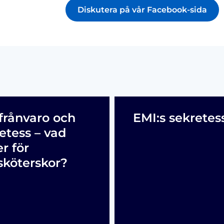
Diskutera på vår Facebook-sida
frånvaro och
EMI:s sekretes
etess – vad
er för
sköterskor?