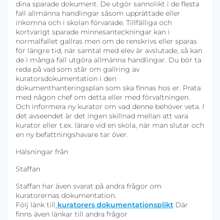
dina sparade dokument. De utgör sannolikt i de flesta
fall allmänna handlingar såsom upprättade eller
inkomna och i skolan förvarade. Tillfälliga och
kortvarigt sparade minnesanteckningar kan i
normalfallet gallras men om de renskrivs eller sparas
för längre tid, när samtal med elev är avslutade, så kan
de i många fall utgöra allmänna handlingar. Du bör ta
reda på vad som står om gallring av
kuratorsdokumentation i den
dokumenthanteringsplan som ska finnas hos er. Prata
med någon chef om detta eller med förvaltningen.
Och informera ny kurator om vad denne behöver veta. I
det avseendet är det ingen skillnad mellan att vara
kurator eller t.ex. lärare vid en skola, när man slutar och
en ny befattningshavare tar över.
Hälsningar från
Staffan
Staffan har även svarat på andra frågor om
kuratorernas dokumentation.
Följ länk till
kuratorers dokumentationsplikt
Där
finns även länkar till andra frågor