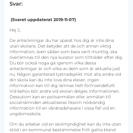
Svar:
(Svaret uppdaterat 2019-11-07)
Hej J,
De anteckningar du har sparat hos dig är inte dina
utan skolans. Det betyder att de och annan viktig
information, även sådan som bara varit muntlig, ska
överlämnas till den nya kurator som tillträder efter dig.
Du bör också noga gå igenom vilka dessa
anteckningar är och vilka av dem som är aktuella just
nu. Någon garanterad tystnadsplikt mot alla andra vid
din skola kan du inte lova dina elever, ingen
information kan till dig lämnas helt förtroendefullt.
Vid behov bör andra vid skolan delges informationen.
Dessutom kan en polisanmälan eller anmälan till
socialnämnden aktualiseras liksom nödvändig
information till en vårdnadshavare i vissa fall vid en
ungdomsskola.
Om du arbetar vid en skolmyndighet kan du inte utan
stöd i en kommunal bestämmelse fritt gallra bland