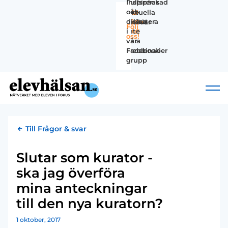
Fullspäckad
Inspireras
vår-
och
Aktuella
Håll
missa
diskutera
Missa
artiklar
koll!
Följ
inte
i
inte!
oss!
våra
vår
webbinarier
Facebook-
grupp
Till Frågor & svar
Slutar som kurator -
ska jag överföra
mina anteckningar
till den nya kuratorn?
1 oktober, 2017