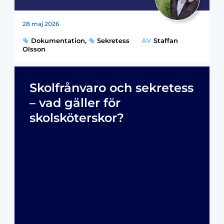
28 maj 2026
Dokumentation
,
Sekretess
AV
Staffan
Olsson
Skolfrånvaro och sekretess
– vad gäller för
skolsköterskor?