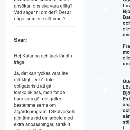
Lö
ansökan ens ska vara giltig?
Bj
Vad säger ni om det? Det är
Ba
något som inte stämmer?
oc
ele
öv
Svar:
–
Fr
mo
Hej Katarina och tack för din
ell
fråga!
un
Ja, det kan tyckas vara lite
märkligt. Det är inte
Gu
obligatoriskt att gå i
Lö
förskoleklass, men för de
Bj
barn som gör det gäller
Ext
an
bestämmelserna om
oc
åtgärdsprogram. I Skolverkets
sär
allmänna råd om arbete med
st
extra anpassningar, särskilt
i