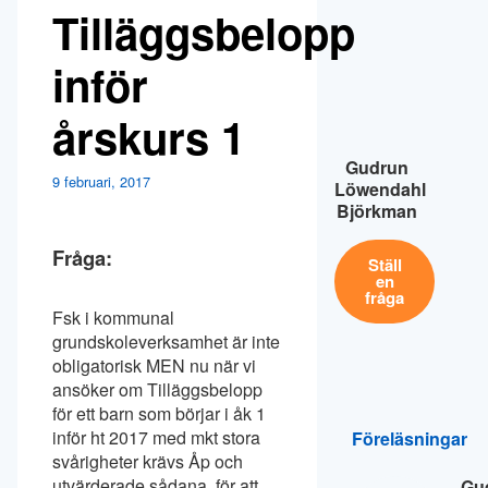
Tilläggsbelopp
inför
årskurs 1
Gudrun
9 februari, 2017
Löwendahl
Björkman
Fråga:
Ställ
en
fråga
Fsk i kommunal
grundskoleverksamhet är inte
obligatorisk MEN nu när vi
ansöker om Tilläggsbelopp
för ett barn som börjar i åk 1
inför ht 2017 med mkt stora
Föreläsningar
svårigheter krävs Åp och
utvärderade sådana, för att
Gu