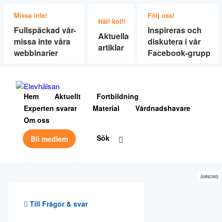
Missa inte!
Följ oss!
Håll koll!
Fullspäckad vår-
Inspireras och
Aktuella
missa inte våra
diskutera i vår
artiklar
webbinarier
Facebook-grupp
Hem
Aktuellt
Fortbildning
Experten svarar
Material
Vårdnadshavare
Om oss
Sök
Bli medlem
ANNONS
Till Frågor & svar