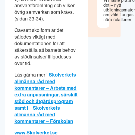
ansvarsfördelning och vilken
det – nytt
utbildningsmater
övrig samverkan som krävs.
om våld i ungas
(sidan 33-34).
nära relationer
Oavsett skolform är det
således viktigt med
dokumentationen för att
säkerställa att barnets behov
av stödinsatser tillgodoses
över tid.
Läs gärna mer i
Skolverkets
allmänna råd med
kommentarer – Arbete med
extra anpassningar, särskilt
stöd och åtgärdsprogram
samt i
Skolverkets
allmänna råd med
kommentarer – Förskolan
www.Skolverket.se