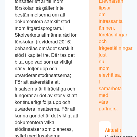
Elevhälsan
fortsätter ett år till inom
tipsar
förskolan så gäller inte
om
bestämmelserna om att
intressanta
dokumentera särskilt stöd
ämnen,
inom åtgärdsprogram. I
föreläsningar
Skolverkets allmänna råd för
och
förskolan (reviderad 2016)
frågeställningar
behandlas området särskilt
just
stöd i kapitel tre. Där tas det
nu
bl.a. upp vad som är viktigt
inom
när vi följer upp och
elevhälsa,
utvärderar stödinsatserna;
i
För att säkerställa att
samarbeta
insatserna är tillräckliga och
med
fungerar är det av stor vikt att
våra
kontinuerligt följa upp och
partners.
utvärdera insatserna. För att
kunna gör det är det viktigt att
dokumentera vilka
stödinsatser som planeras,
Aktuellt
syftet med insatserna,
Vi måste prata 