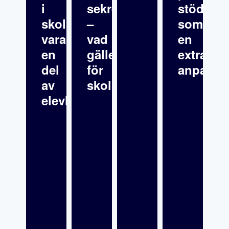
i
sekretess
stöd”
skolan
–
som
vara
vad
en
en
gäller
extra
del
för
anpassn
av
skolsköterskor?
elevhälsan?