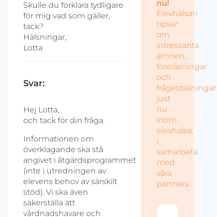
nu!
Skulle du förklara tydligare
Elevhälsan
för mig vad som gäller,
tipsar
tack?
om
Hälsningar,
intressanta
Lotta
ämnen,
föreläsningar
och
Svar:
frågeställningar
just
nu
Hej Lotta,
inom
och tack för din fråga.
elevhälsa,
Informationen om
i
överklagande ska stå
samarbeta
angivet i åtgärdsprogrammet
med
(inte i utredningen av
våra
elevens behov av särskilt
partners.
stöd). Vi ska även
säkerställa att
vårdnadshavare och