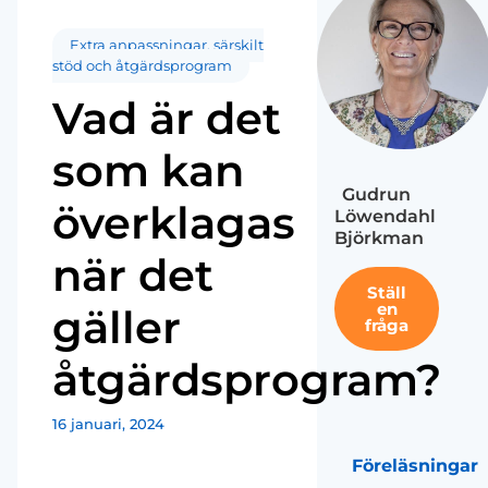
Extra anpassningar, särskilt
stöd och åtgärdsprogram
Vad är det
som kan
Gudrun
överklagas
Löwendahl
Björkman
när det
Ställ
en
gäller
fråga
åtgärdsprogram?
16 januari, 2024
Föreläsningar