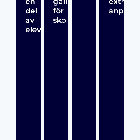
en
gäller
extra
del
för
anpassn
av
skolsköterskor?
elevhälsan?