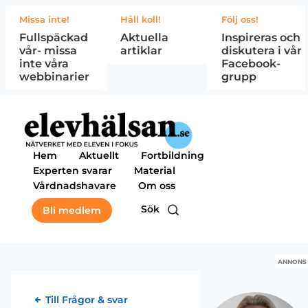
Missa inte!
Håll koll!
Följ oss!
Fullspäckad
Aktuella
Inspireras och
vår- missa
artiklar
diskutera i vår
inte våra
Facebook-
webbinarier
grupp
Hem
Aktuellt
Fortbildning
Experten svarar
Material
Vårdnadshavare
Om oss
Sök
Bli medlem
ANNONS
Till Frågor & svar