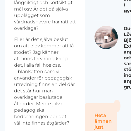
långsiktigt och kortsiktigt
i
mål osv. Är det då själva
gy
upplägget som
vårdnadshavare har rätt att
överklaga?
Gu
Lö
Eller är det själva beslut
Bj
om att elev kommer att få
Ex
an
stödet? Jag känner
oc
att finns förvirring kring
sär
det, i alla fall hos oss.
st
I blanketten som vi
in
använder för pedagogisk
an
utredning finns en del där
gr
det står hur man
överklagar beslutade
åtgärder. Men i själva
pedagogiska
Heta
bedömningen bör det
ämnen
väl inte finnas åtgärder?
just