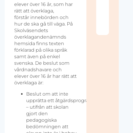
Akt
elever över 16 år, som har
Vi 
rätt att överklaga,
det
förstår innebörden och
utb
om 
hur de ska gå till väga. På
när
Skolväsendets
överklagandenämnds
hemsida finns texten
förklarad på olika språk
samt även på enkel
svenska. De beslut som
vårdnadshavare och
elever över 16 år har rätt att
överklaga är:
Beslut om att inte
upprätta ett åtgärdsprogram
– utifrån att skolan
gjort den
pedagogiska
bedömningen att