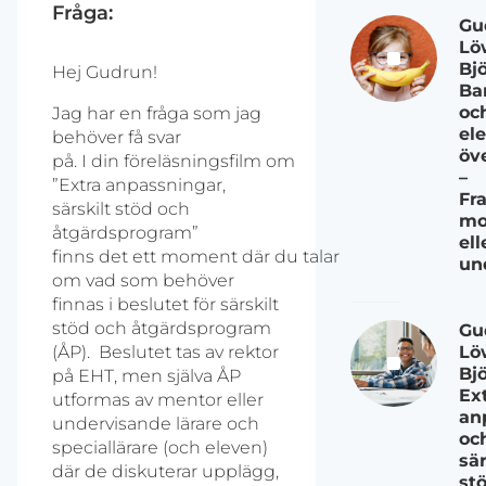
Fråga:
Gu
Lö
Bj
Hej Gudrun!
Ba
oc
Jag har en fråga som jag
el
behöver få svar
öv
på. I din föreläsningsfilm om
–
”Extra anpassningar,
Fr
särskilt stöd och
mo
åtgärdsprogram”
ell
finns det ett moment där du talar
un
om vad som behöver
finnas i beslutet för särskilt
stöd och åtgärdsprogram
Gu
(ÅP). Beslutet tas av rektor
Lö
Bj
på EHT, men själva ÅP
Ex
utformas av mentor eller
an
undervisande lärare och
oc
speciallärare (och eleven)
sär
där de diskuterar upplägg,
st