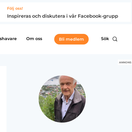
Följ oss!
Inspireras och diskutera i vår Facebook-grupp
shavare
Om oss
Sök
Bli medlem
ANNONS