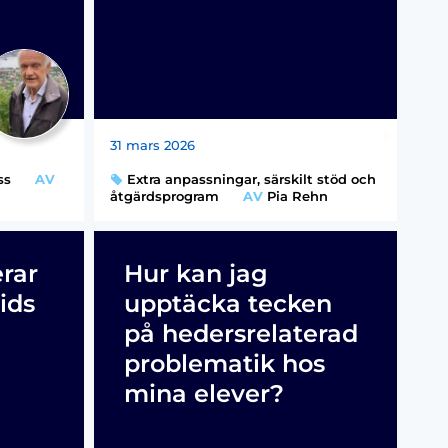
31 mars 2026
ss
AV
Extra anpassningar, särskilt stöd och
åtgärdsprogram
AV
Pia Rehn
erar
Hur kan jag
ids
upptäcka tecken
på hedersrelaterad
problematik hos
mina elever?