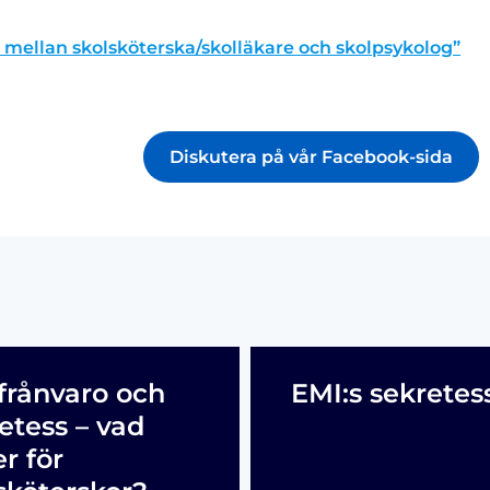
s mellan skolsköterska/skolläkare och skolpsykolog”
Diskutera på vår Facebook-sida
frånvaro och
EMI:s sekretes
etess – vad
er för