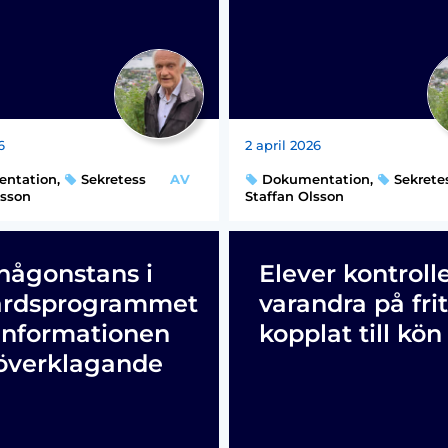
6
2 april 2026
ntation
,
Sekretess
AV
Dokumentation
,
Sekrete
lsson
Staffan Olsson
någonstans i
Elever kontroll
ärdsprogrammet
varandra på frit
informationen
kopplat till kön
överklagande