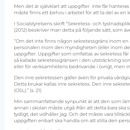
Men det är självklart att uppgifter inte får hanter
måste finns ett behov i arbetet för att ta del av en 
I Socialstyrelsens skrift ”Sekretess- och tystnadspli
(2012) beskriver man detta på följande sätt, som äv
”Om det inte finns någon sekretessgräns inom en mynd
personalen inom den myndigheten (eller inom den
uppgifter. Uppgifter som omfattas av sekretess få
så kallade sekretessgränsen i den utsträckning so
eller för verksamhetens bedrivande i övrigt, men in
Den inre sekretessen gäller även för privata vårdg
Detta brukar kallas inre sekretess. Den inre sekret
(OSL).” (s. 21)
Min sammanfattande synpunkt är att den som lämna
annan i skolan måste utgå ifrån att detta bara ska s
tydligt, det vidhåller jag. Och det måste vara tillrä
uppgiften enbart ska handla om att stilla den pers