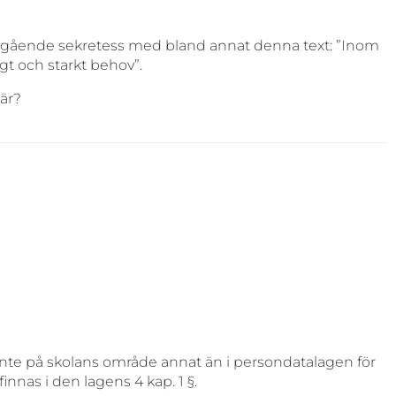
angående sekretess med bland annat denna text: ”Inom
gt och starkt behov”.
 är?
 inte på skolans område annat än i persondatalagen för
nas i den lagens 4 kap. 1 §.