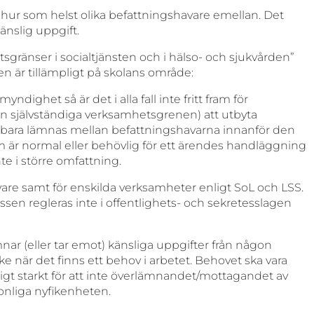
as hur som helst olika befattningshavare emellan. Det
känslig uppgift.
ktsgränser i socialtjänsten och i hälso- och sjukvården”
en är tillämpligt på skolans område:
ighet så är det i alla fall inte fritt fram för
 självständiga verksamhetsgrenen) att utbyta
r bara lämnas mellan befattningshavarna innanför den
m är normal eller behövlig för ett ärendes handläggning
te i större omfattning.
ivare samt för enskilda verksamheter enligt SoL och LSS.
essen regleras inte i offentlighets- och sekretesslagen
r (eller tar emot) känsliga uppgifter från någon
ke när det finns ett behov i arbetet. Behovet ska vara
ckligt starkt för att inte överlämnandet/mottagandet av
onliga nyfikenheten.