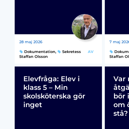
28 maj 2026
7 maj 202
Dokumentation
,
Sekretess
AV
Dokume
Staffan Olsson
Staffan O
Elevfråga: Elev i
Var 
klass 5 – Min
åtg
skolsköterska gör
bör 
inget
om 
stå?