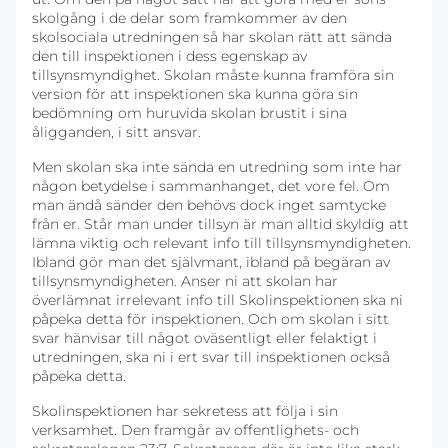
skolgång i de delar som framkommer av den
skolsociala utredningen så har skolan rätt att sända
den till inspektionen i dess egenskap av
tillsynsmyndighet. Skolan måste kunna framföra sin
version för att inspektionen ska kunna göra sin
bedömning om huruvida skolan brustit i sina
åligganden, i sitt ansvar.
Men skolan ska inte sända en utredning som inte har
någon betydelse i sammanhanget, det vore fel. Om
man ändå sänder den behövs dock inget samtycke
från er. Står man under tillsyn är man alltid skyldig att
lämna viktig och relevant info till tillsynsmyndigheten.
Ibland gör man det självmant, ibland på begäran av
tillsynsmyndigheten. Anser ni att skolan har
överlämnat irrelevant info till Skolinspektionen ska ni
påpeka detta för inspektionen. Och om skolan i sitt
svar hänvisar till något oväsentligt eller felaktigt i
utredningen, ska ni i ert svar till inspektionen också
påpeka detta.
Skolinspektionen har sekretess att följa i sin
verksamhet. Den framgår av offentlighets- och