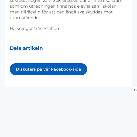
sekretesslagen 23:7. Sekretessen där är inte lika stark
som om utredningen finns hos elevhälsan i skolan
men tillräcklig för att den ändå ska skyddas mot
utomstående.
Hälsningar från Staffan
Dela artikeln
Diskutera på vår Facebook-sida
A