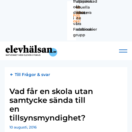
Fullspäckad
Inspireras
vår-
och
Aktuella
Håll
missa
diskutera
Missa
artiklar
koll!
Följ
inte
i
inte!
oss!
våra
vår
webbinarier
Facebook-
grupp
Till Frågor & svar
Vad får en skola utan
samtycke sända till
en
tillsynsmyndighet?
10 augusti, 2016