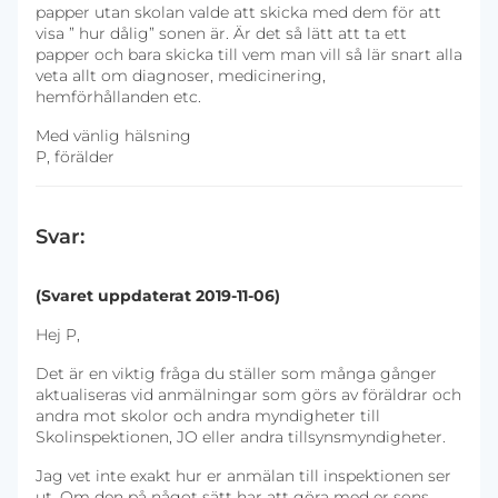
papper utan skolan valde att skicka med dem för att
visa ” hur dålig” sonen är. Är det så lätt att ta ett
papper och bara skicka till vem man vill så lär snart alla
veta allt om diagnoser, medicinering,
hemförhållanden etc.
Med vänlig hälsning
P, förälder
Svar:
(Svaret uppdaterat 2019-11-06)
Hej P,
Det är en viktig fråga du ställer som många gånger
aktualiseras vid anmälningar som görs av föräldrar och
andra mot skolor och andra myndigheter till
Skolinspektionen, JO eller andra tillsynsmyndigheter.
Jag vet inte exakt hur er anmälan till inspektionen ser
ut. Om den på något sätt har att göra med er sons