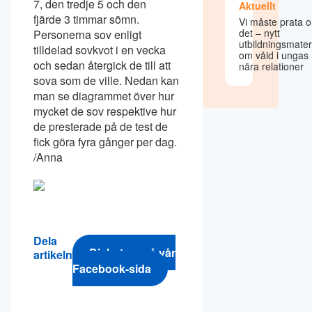
7, den tredje 5 och den
Aktuellt
fjärde 3 timmar sömn.
Vi måste prata 
det – nytt
Personerna sov enligt
utbildningsmater
tilldelad sovkvot i en vecka
om våld i ungas
och sedan återgick de till att
nära relationer
sova som de ville. Nedan kan
man se diagrammet över hur
mycket de sov respektive hur
de presterade på de test de
fick göra fyra gånger per dag.
/Anna
Dela
Diskutera på vår
artikeln
Facebook-sida