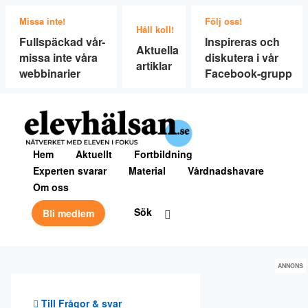
Missa inte!
Följ oss!
Håll koll!
Fullspäckad vår-
Inspireras och
Aktuella
missa inte våra
diskutera i vår
artiklar
webbinarier
Facebook-grupp
Hem
Aktuellt
Fortbildning
Experten svarar
Material
Vårdnadshavare
Om oss
Sök
Bli medlem
ANNONS
Till Frågor & svar