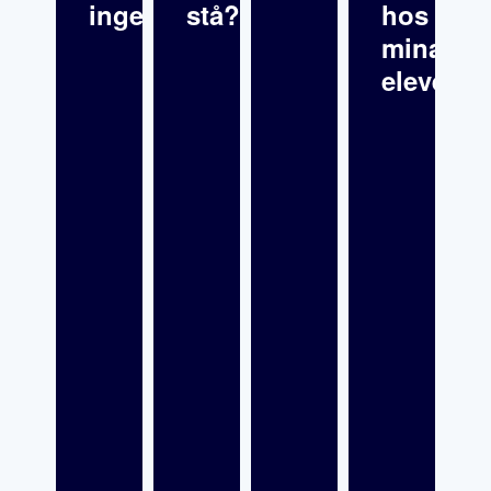
inget
stå?
hos
mina
elever?