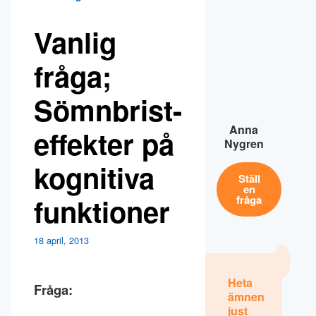
Vanlig
fråga;
Sömnbrist-
Anna
effekter på
Nygren
kognitiva
Ställ
en
funktioner
fråga
18 april, 2013
Heta
Fråga:
ämnen
just