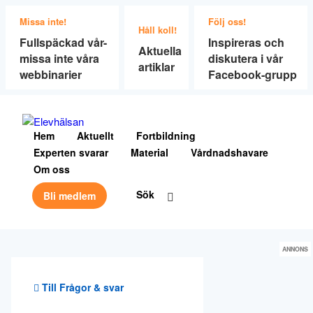
Missa inte!
Följ oss!
Håll koll!
Fullspäckad vår-
Inspireras och
Aktuella
missa inte våra
diskutera i vår
artiklar
webbinarier
Facebook-grupp
Hem
Aktuellt
Fortbildning
Experten svarar
Material
Vårdnadshavare
Om oss
Sök
Bli medlem
ANNONS
Till Frågor & svar