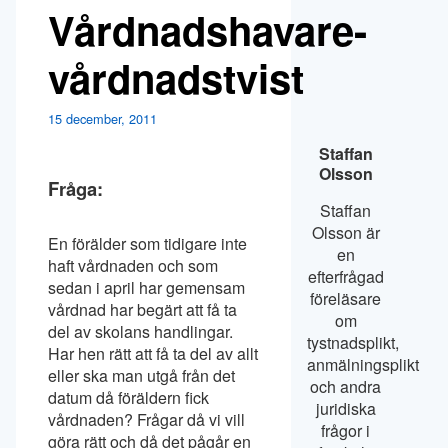
Vårdnadshavare-
vårdnadstvist
15 december, 2011
Staffan
Olsson
Fråga:
Staffan
Olsson är
En förälder som tidigare inte
en
haft vårdnaden och som
efterfrågad
sedan i april har gemensam
föreläsare
vårdnad har begärt att få ta
om
del av skolans handlingar.
tystnadsplikt,
Har hen rätt att få ta del av allt
anmälningsplikt
eller ska man utgå från det
och andra
datum då föräldern fick
juridiska
vårdnaden? Frågar då vi vill
frågor i
göra rätt och då det pågår en