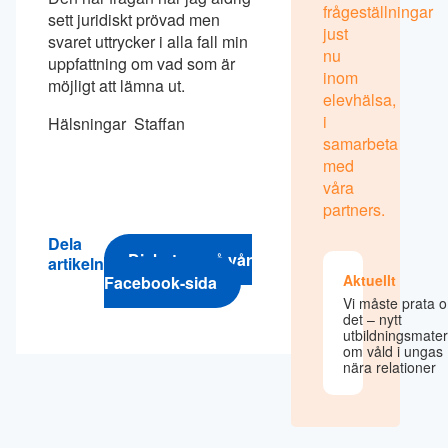
frågeställningar
sett juridiskt prövad men
just
svaret uttrycker i alla fall min
nu
uppfattning om vad som är
inom
möjligt att lämna ut.
elevhälsa,
i
Hälsningar Staffan
samarbeta
med
våra
partners.
Dela
Diskutera på vår
artikeln
Aktuellt
Facebook-sida
Vi måste prata 
det – nytt
utbildningsmater
om våld i ungas
nära relationer