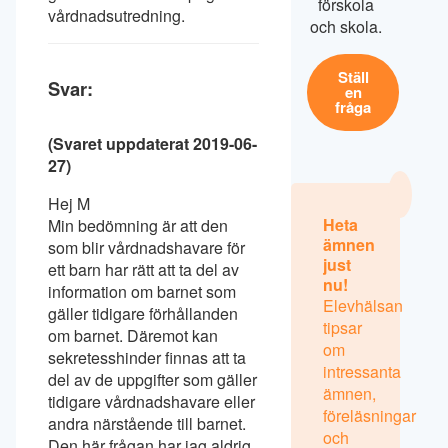
förskola
vårdnadsutredning.
och skola.
Ställ
Svar:
en
fråga
(Svaret uppdaterat 2019-06-
27)
Hej M
Heta
Min bedömning är att den
ämnen
som blir vårdnadshavare för
just
ett barn har rätt att ta del av
nu!
information om barnet som
Elevhälsan
gäller tidigare förhållanden
tipsar
om barnet. Däremot kan
om
sekretesshinder finnas att ta
intressanta
del av de uppgifter som gäller
ämnen,
tidigare vårdnadshavare eller
föreläsningar
andra närstående till barnet.
och
Den här frågan har jag aldrig