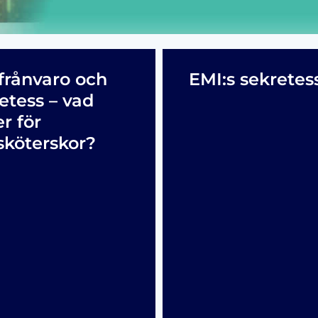
frånvaro och
EMI:s sekretes
etess – vad
er för
sköterskor?