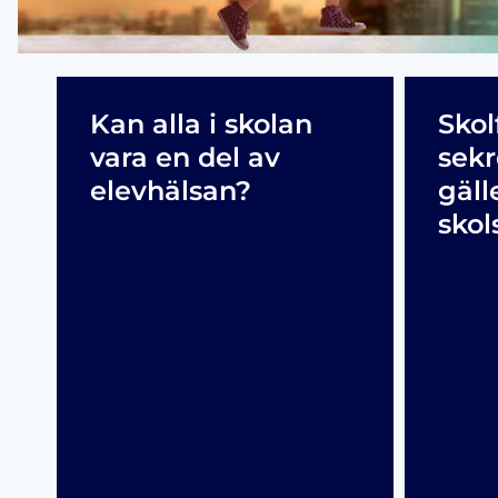
Kan alla i skolan
Skol
vara en del av
sekr
elevhälsan?
gäll
skol