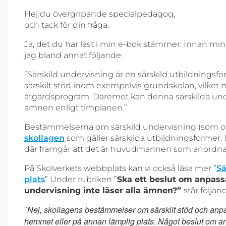
Hej du övergripande specialpedagog,
och tack för din fråga.
Ja, det du har läst i min e-bok stämmer. Innan min
jag bland annat följande:
”Särskild undervisning är en särskild utbildningsf
särskilt stöd inom exempelvis grundskolan, vilket m
åtgärdsprogram. Däremot kan denna särskilda unde
ämnen enligt timplanen.”
Bestämmelserna om särskild undervisning (som oft
skollagen
som gäller särskilda utbildningsformer. I
där framgår att det är huvudmannen som anordna
På Skolverkets webbplats kan vi också läsa mer ”
Sä
plats
” Under rubriken ”
Ska ett beslut om anpass
undervisning inte läser alla ämnen?”
står följan
Nej, skollagens bestämmelser om särskilt stöd och anpas
”
hemmet eller på annan lämplig plats. Något beslut om an