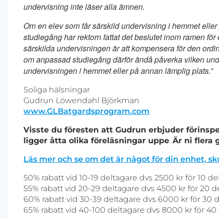
undervisning inte läser alla ämnen.
Om en elev som får särskild undervisning i hemmet eller 
studiegång har rektorn fattat det beslutet inom ramen för
särskilda undervisningen är att kompensera för den ordina
om anpassad studiegång därför ändå påverka vilken unde
undervisningen i hemmet eller på annan lämplig plats.”
Soliga hälsningar
Gudrun Löwendahl Björkman
www.GLBatgardsprogram.com
Visste du föresten att Gudrun erbjuder förins
ligger åtta olika föreläsningar uppe
.
Är ni flera
Läs mer och se om det är något för din enhet, s
50% rabatt vid 10-19 deltagare dvs 2500 kr för 10 de
55% rabatt vid 20-29 deltagare dvs 4500 kr för 20 d
60% rabatt vid 30-39 deltagare dvs 6000 kr för 30 
65% rabatt vid 40-100 deltagare dvs 8000 kr för 40