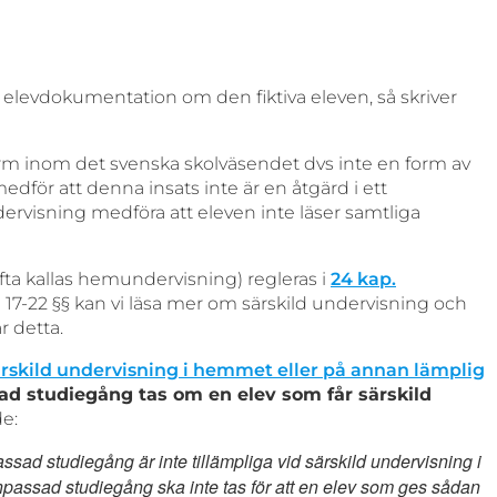
 elevdokumentation om den fiktiva eleven, så skriver
orm inom det svenska skolväsendet dvs inte en form av
edför att denna insats inte är en åtgärd i ett
rvisning medföra att eleven inte läser samtliga
a kallas hemundervisning) regleras i
24 kap.
 17-22 §§ kan vi läsa mer om särskild undervisning och
r detta.
rskild undervisning i hemmet eller på annan lämplig
ad studiegång tas om en elev som får särskild
de:
sad studiegång är inte tillämpliga vid särskild undervisning i
passad studiegång ska inte tas för att en elev som ges sådan