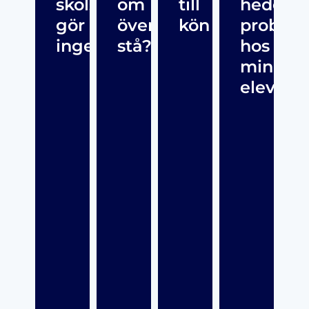
skolsköterska
om
till
hedersr
gör
överklagande
kön
problem
inget
stå?
hos
mina
elever?