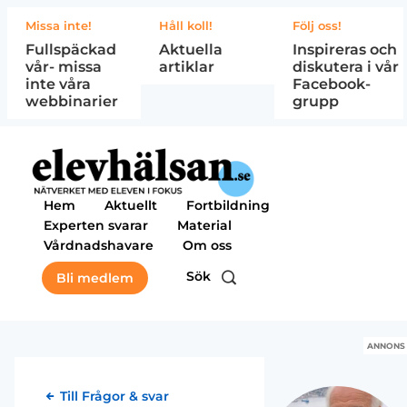
Missa inte!
Håll koll!
Följ oss!
Fullspäckad
Aktuella
Inspireras och
vår- missa
artiklar
diskutera i vår
inte våra
Facebook-
webbinarier
grupp
Hem
Aktuellt
Fortbildning
Experten svarar
Material
Vårdnadshavare
Om oss
Sök
Bli medlem
ANNONS
Till Frågor & svar