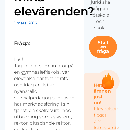
juridiska
elevärenden?
frågor i
förskola
och
1 mars, 2016
skola.
Ställ
Fråga:
en
fråga
Hej!
Jag jobbar som kurator på
en gymnasiefriskola. Vår
elevhälsa har förändrats
och idag är det en
Heta
ämnen
nyanställd
just
specialpedagog som även
nu!
har marknadsföring i sin
Elevhälsan
tjänst, en skolresurs med
tipsar
utbildning som assistent,
om
rektor, biträdande rektor,
intressanta
skolsköterska och jag.