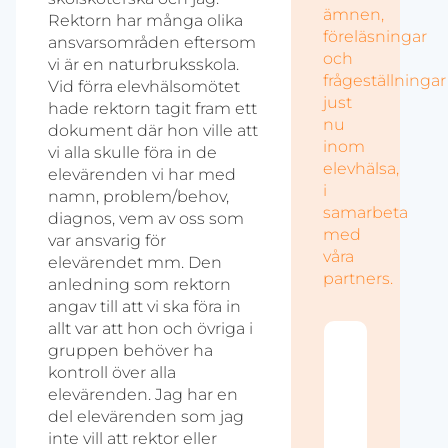
ämnen,
Rektorn har många olika
föreläsningar
ansvarsområden eftersom
och
vi är en naturbruksskola.
frågeställningar
Vid förra elevhälsomötet
just
hade rektorn tagit fram ett
nu
dokument där hon ville att
inom
vi alla skulle föra in de
elevhälsa,
elevärenden vi har med
i
namn, problem/behov,
samarbeta
diagnos, vem av oss som
med
var ansvarig för
våra
elevärendet mm. Den
partners.
anledning som rektorn
angav till att vi ska föra in
allt var att hon och övriga i
gruppen behöver ha
Akt
kontroll över alla
Vi 
det
elevärenden. Jag har en
utb
del elevärenden som jag
om 
när
inte vill att rektor eller