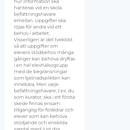
hur information ska
hanteras vid en skola
befattningshavare
emellan. Uppgifter ska
röjas för andra vid ett
behov i arbetet.
Visserligen är det tveklöst
så att uppgifter om
elevers stödbehov många
gånger kan behöva dryftas
i en hel elevhälsogrupp
med de begränsningar
som tystnadsplikten kan
innebära. Men varje
befattningshavare, t.ex. du
som kurator, ska i ett första
skede finnas ensam
tillgänglig för föräldrar och
elever som kan behöva
stödjande och enskilda
samtal med just dig.