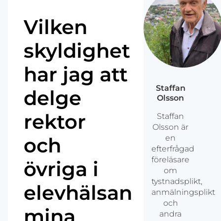
Vilken
skyldighet
har jag att
Staffan
delge
Olsson
rektor
Staffan
Olsson är
och
en
efterfrågad
föreläsare
övriga i
om
tystnadsplikt,
elevhälsan
anmälningsplikt
och
mina
andra