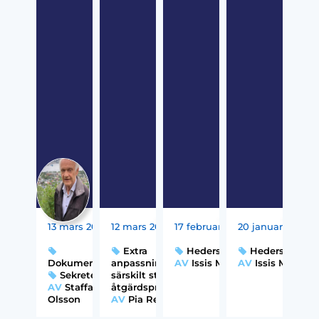
13 mars 2026
12 mars 2026
17 februari 2026
20 januari 2026
Extra
Hedersproblematik
Hedersproble
Dokumentation
anpassningar,
,
AV
Issis Melin
AV
Issis Melin
Sekretess
särskilt stöd och
AV
Staffan
åtgärdsprogram
Olsson
AV
Pia Rehn