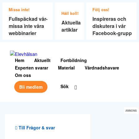
Missa inte!
Följ oss!
Håll koll!
Fullspäckad vår-
Inspireras och
Aktuella
missa inte våra
diskutera i vår
artiklar
webbinarier
Facebook-grupp
Hem
Aktuellt
Fortbildning
Experten svarar
Material
Vårdnadshavare
Om oss
Sök
Bli medlem
ANNONS
Till Frågor & svar