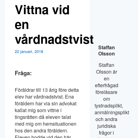
Vittna vid
en
vårdnadstvist
Staffan
22 januari, 2018
Olsson
Staffan
Olsson är
Fråga:
en
efterfrågad
Föräldrar till 13 årig före detta
föreläsare
elev har vårdnadstvist. Ena
om
föräldern har via sin advokat
tystnadsplikt,
kallat mig som vittne i
anmälningsplikt
tingsrätten då eleven talat
och andra
med mig om hemsituationen
juridiska
hos den andra föräldern.
frågor i
Eleven bodde vid den här