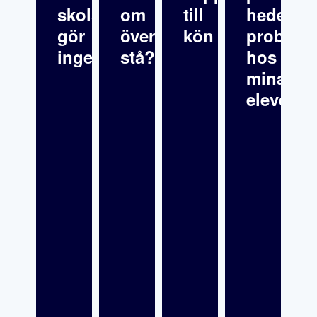
skolsköterska
om
till
hedersre
gör
överklagande
kön
problema
inget
stå?
hos
mina
elever?