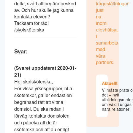
detta, svårt att begära besked
frågeställningar
av. Och hur skulle jag kunna
just
kontakta eleven?
nu
Tacksam för råd!
inom
/skolsköterska
elevhälsa,
i
samarbeta
med
Svar:
våra
partners.
(Svaret uppdaterat 2020-01-
21)
Hej skolsköterska,
Aktuellt
För vissa yrkesgrupper, bl.a.
Vi måste prata 
sköterskor, gäller endast en
det – nytt
utbildningsmater
begränsad rätt att vittna i
om våld i ungas
domstol. Du ska redan i
nära relationer
förväg kontakta domstolen
och påpeka att du är
sköterska och att du enligt