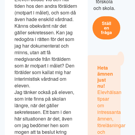
förskola
tiden hos den andra föräldern
och skola.
(motpart i målet), och som då
även hade enskild vårdnad.
Ställ
Känns obekvämt när det
en
gäller sekretessen. Kan jag
fråga
redogöra i rätten för det som
jag har dokumenterat och
minns, utan att få
medgivande från föräldern
som är motpart i målet? Den
Heta
förälder som kallat mig har
ämnen
interimistisk vårdnad om
just
eleven.
nu!
Jag tänker också på eleven,
Elevhälsan
som inte finns på skolan
tipsar
längre, när det gäller
om
sekretessen. Ett barn i den
intressanta
här situationen är det, även
ämnen,
om jag bedömer hen som
föreläsningar
mogen att ta beslut kring
och