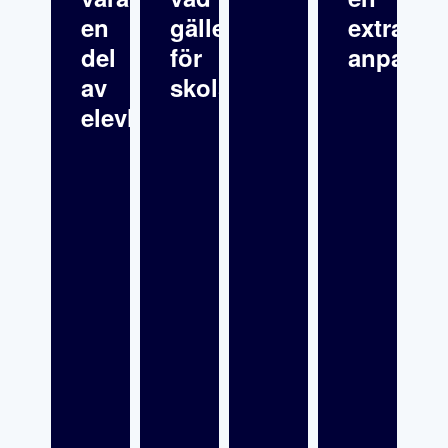
en
gäller
extra
del
för
anpassn
av
skolsköterskor?
elevhälsan?