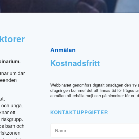
aktorer
Anmälan
Kostnadsfritt
binarium.
inarium där
eteenden
Webbinariet genomförs digitalt onsdagen den 19 a
dragningen kommer det att finnas tid för frågestu
anmälan att erhålla mejl och påminnelser för ert 
att
n och unga.
nar ett
KONTAKTUPPGIFTER
 riskgrupp.
os barn och
Namn
 riskzonen