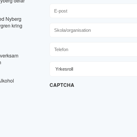
Nyberg delar
E-
post
Fred Nyberg
ygren kring
Skola/organisation
Telefon
h verksam
h
Yrkesroll
Alkohol
CAPTCHA
 andra vuxna