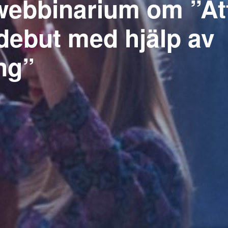
 webbinarium om ”At
debut med hjälp av
ng”