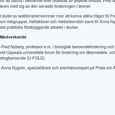
för att fastna i beroende eller drabbas av psykisk ohälsa. Fred 
även med sig av den senaste forskningen i ämnet.
I slutet av webbinariet kommer man att kunna ställa frågor till 
om riskgrupper, riskfaktorer och riskbeteenden samt till Anna N
det praktiska förebyggande arbetet i skolan.
Medverkande
-Fred Nyberg, professor e.m. i biologisk beroendeforskning oc
vid Uppsala universitets forum för forskning om läkemedels- oc
drogberoende (U-FOLD)
-Anna Nygren, speciallärare och elevhälsoexpert på Prata om 
-Johannes Innala, moderator, Elevhälsan.se
Målgrupp
Elevhälsans personal, lärare, övrig skolpersonal, föräldrar och
som pratar med unga.
Avsändare