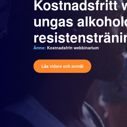
Kostnadsfritt
ungas alkohol
resistensträni
Ämne:
Kostnadsfritt webbinarium
Läs vidare och anmäl