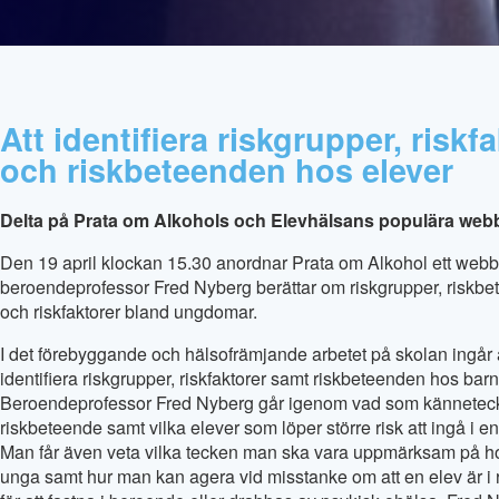
Att identifiera riskgrupper, riskf
och riskbeteenden hos elever
Delta på Prata om Alkohols och Elevhälsans populära web
Den 19 april klockan 15.30 anordnar Prata om Alkohol ett webb
beroendeprofessor Fred Nyberg berättar om riskgrupper, riskb
och riskfaktorer bland ungdomar.
I det förebyggande och hälsofrämjande arbetet på skolan ingår 
identifiera riskgrupper, riskfaktorer samt riskbeteenden hos bar
Beroendeprofessor Fred Nyberg går igenom vad som känneteck
riskbeteende samt vilka elever som löper större risk att ingå i en
Man får även veta vilka tecken man ska vara uppmärksam på h
unga samt hur man kan agera vid misstanke om att en elev är i