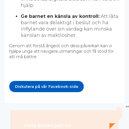
hjälp.
Ge barnet en känsla av kontroll:
Att låta
barnet vara delaktigt i beslut och ha
inflytande över sin vardag kan minska
känslan av maktlöshet.
Genom att förstå ångest och dess påverkan kan vi
hjälpa unga att navigera utmaningar och få stöd för
att må bättre.
Diskutera på vår Facebook-sida
A
Heta ämnen just nu!