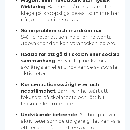
Magont eller huvudvärk utan fysisk
förklaring
: Barn med ångest kan ofta
klaga på kroppsliga besvär som inte har
någon medicinsk orsak.
Sömnproblem och mardrömmar
:
Svårigheter att somna eller frekventa
uppvaknanden kan vara tecken på oro.
Rädsla för att gå till skolan eller sociala
sammanhang
: En vanlig indikator är
skolängslan eller undvikande av sociala
aktiviteter.
Koncentrationssvårigheter och
nedstämdhet
: Barn kan ha svårt att
fokusera på skolarbete och lätt bli
ledsna eller irriterade.
Undvikande beteende
: Att hoppa över
aktiviteter som de tidigare gillat kan vara
ett tecken på inre stress och oro.