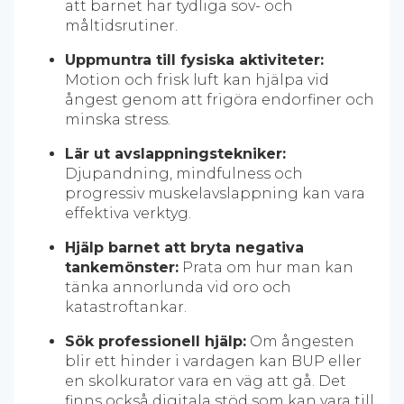
att barnet har tydliga sov- och
måltidsrutiner.
Uppmuntra till fysiska aktiviteter:
Motion och frisk luft kan hjälpa vid
ångest genom att frigöra endorfiner och
minska stress.
Lär ut avslappningstekniker:
Djupandning, mindfulness och
progressiv muskelavslappning kan vara
effektiva verktyg.
Hjälp barnet att bryta negativa
tankemönster:
Prata om hur man kan
tänka annorlunda vid oro och
katastroftankar.
Sök professionell hjälp:
Om ångesten
blir ett hinder i vardagen kan BUP eller
en skolkurator vara en väg att gå. Det
finns också digitala stöd som kan vara till