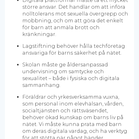
Digitala plattformar måste ta ett mycket
större ansvar. Det handlar om att införa
nolltolerans mot sexuella övergrepp och
mobbning, och om att göra det enkelt
för barn att anmäla brott och
kränkningar.
Lagstiftning behöver hålla techföretag
ansvariga för barns säkerhet på nätet.
Skolan måste ge åldersanpassad
undervisning om samtycke och
sexualitet – både i fysiska och digitala
sammanhang.
Föräldrar och yrkesverksamma vuxna,
som personal inom elevhälsan, vården,
socialtjänsten och rättsväsendet,
behöver ökad kunskap om barns liv på
nätet. Vi måste kunna prata med barn
om deras digitala vardag, och ha verktyg
för att stötta när något händer.