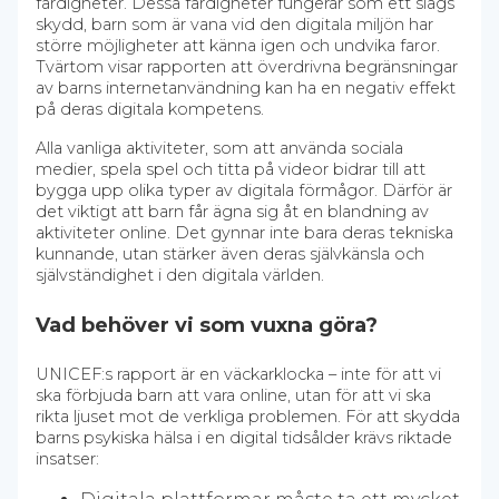
färdigheter. Dessa färdigheter fungerar som ett slags
skydd, barn som är vana vid den digitala miljön har
större möjligheter att känna igen och undvika faror.
Tvärtom visar rapporten att överdrivna begränsningar
av barns internetanvändning kan ha en negativ effekt
på deras digitala kompetens.
Alla vanliga aktiviteter, som att använda sociala
medier, spela spel och titta på videor bidrar till att
bygga upp olika typer av digitala förmågor. Därför är
det viktigt att barn får ägna sig åt en blandning av
aktiviteter online. Det gynnar inte bara deras tekniska
kunnande, utan stärker även deras självkänsla och
självständighet i den digitala världen.
Vad behöver vi som vuxna göra?
UNICEF:s rapport är en väckarklocka – inte för att vi
ska förbjuda barn att vara online, utan för att vi ska
rikta ljuset mot de verkliga problemen. För att skydda
barns psykiska hälsa i en digital tidsålder krävs riktade
insatser: