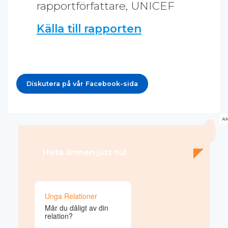
rapportförfattare, UNICEF
Källa till rapporten
Diskutera på vår Facebook-sida
A
Heta ämnen just nu!
Unga Relationer
Mår du dåligt av din
relation?