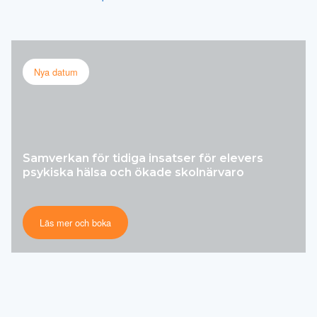
Nya datum
Samverkan för tidiga insatser för elevers
psykiska hälsa och ökade skolnärvaro
Läs mer och boka