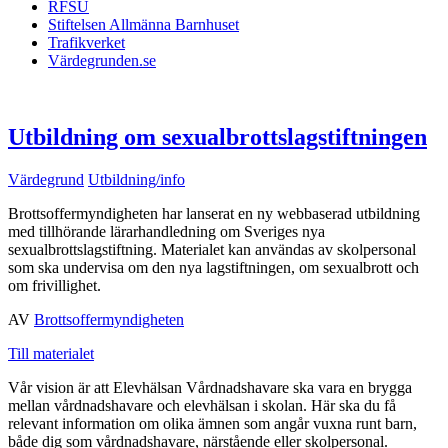
RFSU
Stiftelsen Allmänna Barnhuset
Trafikverket
Värdegrunden.se
Utbildning om sexualbrottslagstiftningen
Värdegrund
Utbildning/info
Brottsoffermyndigheten har lanserat en ny webbaserad utbildning
med tillhörande lärarhandledning om Sveriges nya
sexualbrottslagstiftning. Materialet kan användas av skolpersonal
som ska undervisa om den nya lagstiftningen, om sexualbrott och
om frivillighet.
AV
Brottsoffermyndigheten
Till materialet
Vår vision är att Elevhälsan Vårdnadshavare ska vara en brygga
mellan vårdnadshavare och elevhälsan i skolan. Här ska du få
relevant information om olika ämnen som angår vuxna runt barn,
både dig som vårdnadshavare, närstående eller skolpersonal.