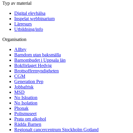
Typ av material
Digital elevhälsa
Inspelat webbinarium
Lärresurs
Utbildning/info
Organisation
Allbry
Barndom utan baksmälla
Barnombudet i Uppsala län
Bokförlaget Hedvig
Brottsoffermyndigheten
CGM
Generation Pep
Jobbafrisk
MSD
No Isloation
No Isolation
Phonak
Polismuseet
Prata om alkohol
Rädda Barnen
Regionalt cancercentrum Stockholm Gotland