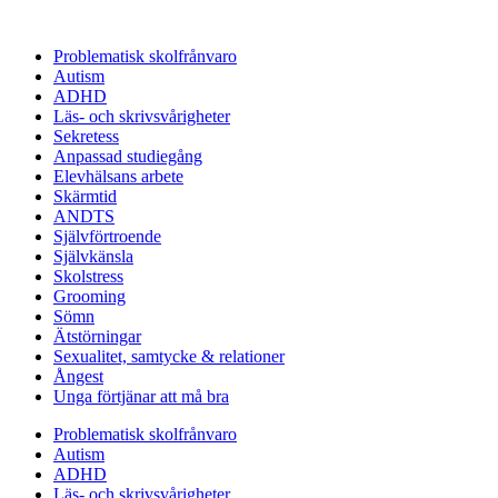
Problematisk skolfrånvaro
Autism
ADHD
Läs- och skrivsvårigheter
Sekretess
Anpassad studiegång
Elevhälsans arbete
Skärmtid
ANDTS
Självförtroende
Självkänsla
Skolstress
Grooming
Sömn
Ätstörningar
Sexualitet, samtycke & relationer
Ångest
Unga förtjänar att må bra
Problematisk skolfrånvaro
Autism
ADHD
Läs- och skrivsvårigheter