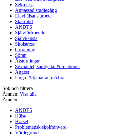
Sekretess
Anpassad studiegång
Elevhälsans arbete
Skärmtid
ANDTS
Självförtroende
Självkänsla
Skolstress
Grooming
Sömn
Ätstörningar
Sexualitet, samtycke & relationer
Ångest
Unga förtjänar att må bra
Sök och filtrera
Ämnen:
Visa alla
Ämnen
ANDTS
Hälsa
Hörsel
Problematisk skolfrånvaro
Värdegrund