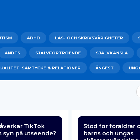
UTISM
ADHD
LÄS- OCH SKRIVSVÅRIGHETER
ANDTS
SJÄLVFÖRTROENDE
SJÄLVKÄNSLA
UALITET, SAMTYCKE & RELATIONER
ÅNGEST
UNG
åverkar TikTok
Stöd för föräldrar
 syn på utseende?
barns och ungas