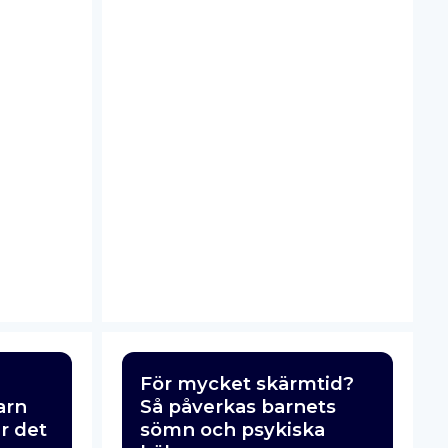
För mycket skärmtid?
arn
Så påverkas barnets
är det
sömn och psykiska