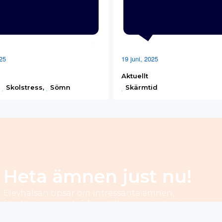
025
19 juni, 2025
Aktuellt
,
Skolstress
,
Sömn
Skärmtid
Heta ämnen just nu!
Elevhälsan tipsar om intressanta ämnen,
föreläsningar och frågeställningar just nu inom
elevhälsa, i samarbeta med våra partners.