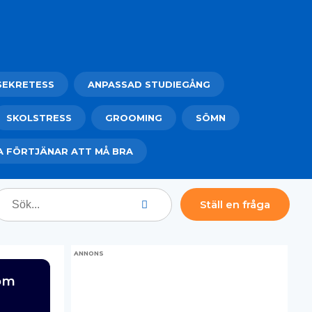
SEKRETESS
ANPASSAD STUDIEGÅNG
SKOLSTRESS
GROOMING
SÖMN
A FÖRTJÄNAR ATT MÅ BRA
Ställ en fråga
ANNONS
 om