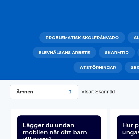
PROBLEMATISK SKOLFRÅNVARO
A
ELEVHÄLSANS ARBETE
SKÄRMTID
ÄTSTÖRNINGAR
SEX
Visar:
Skärmtid
Ämnen
Lägger du undan
Hur p
mobilen när ditt barn
ungas