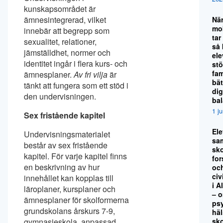
kunskapsområdet är
ämnesintegrerad, vilket
Nä
mo
innebär att begrepp som
tar
sexualitet, relationer,
så
jämställdhet, normer och
el
identitet ingår i flera kurs- och
stö
fami
ämnesplaner.
Av fri vilja
är
bät
tänkt att fungera som ett stöd i
dig
den undervisningen.
ba
1 j
Sex fristående kapitel
El
Undervisningsmaterialet
sa
består av sex fristående
sko
kapitel. För varje kapitel finns
for
en beskrivning av hur
oc
civ
innehållet kan kopplas till
i A
läroplaner, kursplaner och
– 
ämnesplaner för skolformerna
ps
grundskolans årskurs 7-9,
hä
sk
gymnasieskola, anpassad