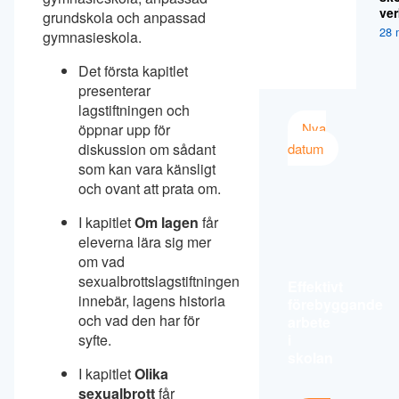
ver
grundskola och anpassad
28 
gymnasieskola.
Det första kapitlet
presenterar
lagstiftningen och
Nya
öppnar upp för
datum
diskussion om sådant
som kan vara känsligt
och ovant att prata om.
I kapitlet
Om lagen
får
eleverna lära sig mer
om vad
sexualbrottslagstiftningen
Effektivt
innebär, lagens historia
förebyggande
och vad den har för
arbete
i
syfte.
skolan
I kapitlet
Olika
sexualbrott
får