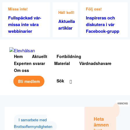
Missa inte!
Följ oss!
Håll koll!
Fullspäckad vår-
Inspireras och
Aktuella
missa inte våra
diskutera i vår
artiklar
webbinarier
Facebook-grupp
Hem
Aktuellt
Fortbildning
Experten svarar
Material
Vårdnadshavare
Om oss
Sök
Bli medlem
ANNONS
Heta
I samarbete med
ämnen
Brottsoffermyndigheten