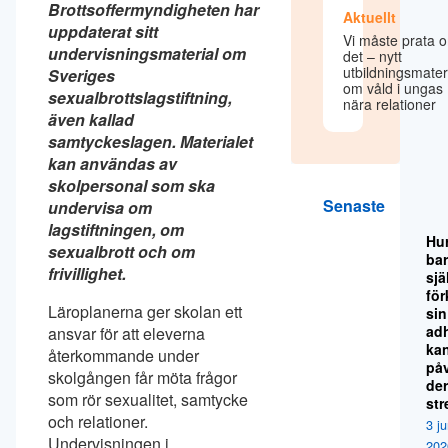
Brottsoffermyndigheten har
Aktuellt
uppdaterat sitt
Vi måste prata 
undervisningsmaterial om
det – nytt
utbildningsmater
Sveriges
om våld i ungas
sexualbrottslagstiftning,
nära relationer
även kallad
samtyckeslagen. Materialet
kan användas av
skolpersonal som ska
Senaste
undervisa om
lagstiftningen, om
Hu
sexualbrott och om
ba
frivillighet.
sjä
för
Läroplanerna ger skolan ett
sin
ad
ansvar för att eleverna
ka
återkommande under
på
skolgången får möta frågor
de
som rör sexualitet, samtycke
str
och relationer.
3 ju
Undervisningen i
202