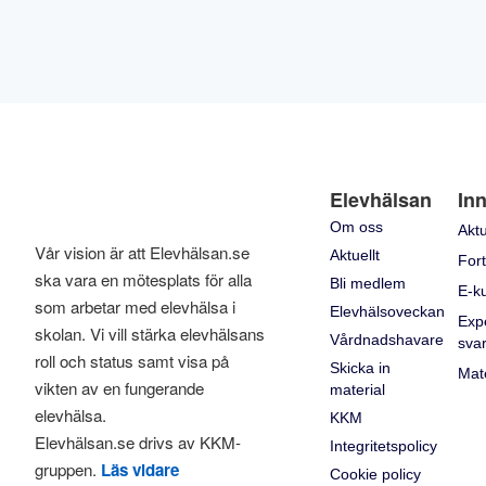
Elevhälsan
Inn
Om oss
Aktu
Vår vision är att Elevhälsan.se
Aktuellt
Fort
ska vara en mötesplats för alla
Bli medlem
E-k
som arbetar med elevhälsa i
Elevhälsoveckan
Exp
skolan. Vi vill stärka elevhälsans
Vårdnadshavare
sva
roll och status samt visa på
Skicka in
Mate
vikten av en fungerande
material
elevhälsa.
KKM
Elevhälsan.se drivs av KKM-
Integritetspolicy
gruppen.
Läs vidare
Cookie policy