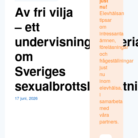
just
Av fri vilja
nu!
Elevhälsan
tipsar
– ett
om
intressanta
undervisningsmateri
ämnen,
föreläsningar
om
och
frågeställningar
Sveriges
just
nu
sexualbrottslagstiftn
inom
elevhälsa,
i
17 juni, 2026
samarbeta
med
våra
partners.