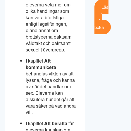
eleverna veta mer om
Läs
olika handlingar som
mer
kan vara brottsliga
och
enligt lagstiftningen,
boka
bland annat om
brottstyperna oaktsam
våldtäkt och oaktsamt
sexuellt övergrepp.
I kapitlet
Att
kommunicera
behandlas vikten av att
lyssna, fråga och känna
av när det handlar om
sex. Eleverna kan
diskutera hur det går att
vara säker på vad andra
vill.
I kapitlet
Att berätta
får
eleverna kunskap om