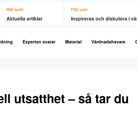
Håll koll!
Följ oss!
Aktuella artiklar
Inspireras och diskutera i 
ldning
Experten svarar
Material
Vårdnadshavare
l utsatthet – så tar du