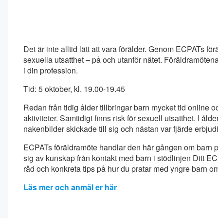
Det är inte alltid lätt att vara förälder. Genom ECPATs 
sexuella utsatthet – på och utanför nätet. Föräldramötena 
i din profession.
Tid: 5 oktober, kl. 19.00-19.45
Redan från tidig ålder tillbringar barn mycket tid online o
aktiviteter. Samtidigt finns risk för sexuell utsatthet. I ål
nakenbilder skickade till sig och nästan var fjärde erbjudi
ECPATs föräldramöte handlar den här gången om barn på
sig av kunskap från kontakt med barn i stödlinjen Ditt 
råd och konkreta tips på hur du pratar med yngre barn om
Läs mer och anmäl er här