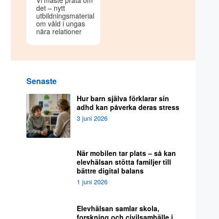
Vi måste prata om
det – nytt
utbildningsmaterial
om våld i ungas
nära relationer
Senaste
Hur barn själva förklarar sin
adhd kan påverka deras stress
3 juni 2026
När mobilen tar plats – så kan
elevhälsan stötta familjer till
bättre digital balans
1 juni 2026
Elevhälsan samlar skola,
forskning och civilsamhälle i