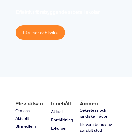
Effektivt förebyggande arbete i skolan
Läs mer och boka
Elevhälsan
Innehåll
Ämnen
Sekretess och
Om oss
Aktuellt
juridiska frågor
Aktuellt
Fortbildning
Elever i behov av
Bli medlem
E-kurser
särskilt stöd