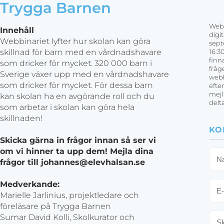
Trygga Barnen
Webb
Innehåll
digi
Webbinariet lyfter hur skolan kan göra
sept
skillnad för barn med en vårdnadshavare
16:3
finn
som dricker för mycket. 320 000 barn i
fråg
Sverige växer upp med en vårdnadshavare
webb
som dricker för mycket. För dessa barn
efte
mejl
kan skolan ha en avgörande roll och du
delt
som arbetar i skolan kan göra hela
skillnaden!
KO
Skicka gärna in frågor innan så ser vi
om vi hinner ta upp dem! Mejla dina
Na
frågor till johannes@elevhalsan.se
E-
Medverkande:
pos
Marielle Jarlinius, projektledare och
föreläsare på Trygga Barnen
Sko
Sumar David Kolli, Skolkurator och