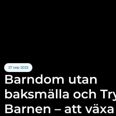
27 sep 2022
Barndom utan
baksmälla och T
Barnen – att väx