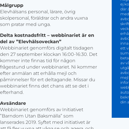
ej k
Målgrupp
där ä
Elevhälsans personal, lärare, övrig
medv
skolpersonal, föräldrar och andra vuxna
avbo
skri
som pratar med unga.
veck
erhål
Delta kostnadsfritt – webbinariet är en
avbo
del av ”Elevhälsoveckan”
inna
Webbinariet genomförs digitalt tisdagen
ett 
sum
den 27 september klockan 16:00-16:30. Det
beta
kommer inte finnas tid för någon
av v
frågestund under webbinariet. Ni kommer
utgå
avbo
efter anmälan att erhålla mejl och
mejl
påminnelser för ert deltagande. Missar du
info
webbinariet finns det chans att se det i
webb
efterhand.
auto
bekr
din 
Avsändare
Webbinariet genomförs av Initiativet
”Barndom Utan Baksmälla” som
lanserades 2019. Syftet med initiativet är
att få fler vuxna att våga se och agera, och