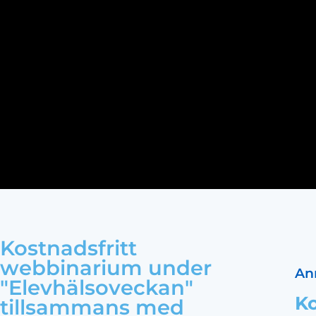
Kostnadsfritt
webbinarium under
An
"Elevhälsoveckan"
Ko
tillsammans med