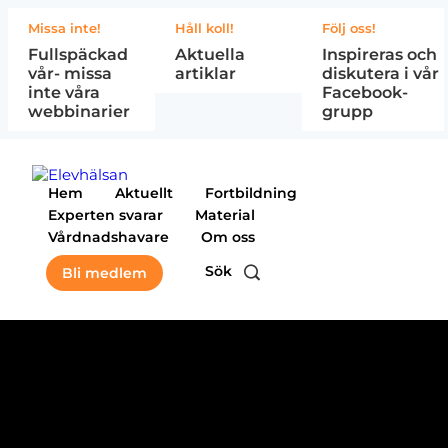
Missa inte!
Håll koll!
Följ oss!
Fullspäckad
Aktuella
Inspireras och
vår- missa
artiklar
diskutera i vår
inte våra
Facebook-
webbinarier
grupp
Hem
Aktuellt
Fortbildning
Experten svarar
Material
Vårdnadshavare
Om oss
Sök
Bli medlem