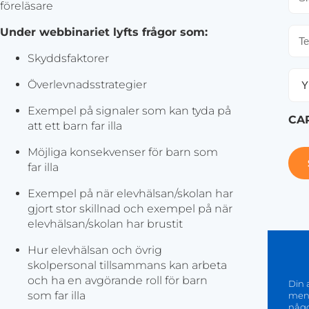
föreläsare
Tel
Under webbinariet lyfts frågor som:
Skyddsfaktorer
Yrk
Överlevnadsstrategier
Exempel på signaler som kan tyda på
CA
att ett barn far illa
Möjliga konsekvenser för barn som
far illa
Exempel på när elevhälsan/skolan har
gjort stor skillnad och exempel på när
elevhälsan/skolan har brustit
Hur elevhälsan och övrig
skolpersonal tillsammans kan arbeta
och ha en avgörande roll för barn
Din 
som far illa
men k
någo